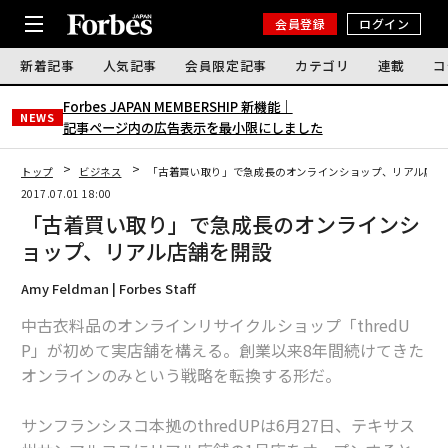
会員登録
ログイン
新着記事
人気記事
会員限定記事
カテゴリ
連載
コ
Forbes JAPAN MEMBERSHIP 新機能｜
NEWS
記事ページ内の広告表示を最小限にしました
トップ
ビジネス
「古着買い取り」で急成長のオンラインショップ、リアル店舗
2017.07.01 18:00
「古着買い取り」で急成長のオンラインシ
ョップ、リアル店舗を開設
Amy Feldman | Forbes Staff
中古衣料品のオンラインリサイクルショップ「thredU
P」が初めて実店舗を構える。創業以来8年間続けてきた
オンラインのみという戦略を転換する形だ。
サンフランシスコ本拠のthredUPは6月27日、テキサス