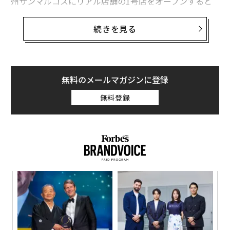
州サンマルコスにリアル店舗の1号店をオープンすると
発表した。年内に他に4店舗を開設する計画で、2号店は
カリフォルニア州の高級住宅街ウォールナットクリーク
続きを見る
に建設中であると、創業者でCEOのJames Reinhartがフ
ォーブスの取材で語った。
Reinhartによると、1号店はアウトレットモールのTange
無料のメールマガジンに登録
r Outlet内に開設するという。「thredUpの顧客とアウ
無料登録
トレットモールは相性が良い」とReinhartは述べた。一
方でウォールナットクリークの店舗では、デザイナー物
やハンドバッグ類を増やす計画だ。
小1
A
にし
顧客
pa
内
な
グ
実