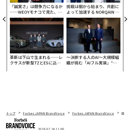
全
「誠実さ」は競争力になるか
挑戦は個から始まり、共創に
──WEOYモナコで見た、く
よって加速する NORQAIN JA
ら寿司の経営哲学
PAN 特別座談会
革新は下山で生まれる──レ
〜決断する人のAI〜大規模組
クサスが新型TZとESに込め
織が挑む「AIフル実装」“使
た「DISCOVER」の哲学
う”企業から“動く”企業へ【N
TTドコモビジネス×PwC】
トップ
Forbes JAPAN BrandVoice
Forbes JAPAN BrandVoice
目先
2026.07.24 11:00