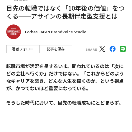
編集＝上田裕資
目先の転職ではなく「10年後の価値」をつ
くる──アサインの長期伴走型支援とは
2026年9月号発売中
Forbes JAPAN BrandVoice Studio
最新号の購入はこちらから
著者フォロー
記事を保存
メンバーシップに登録する
転職市場が活況を呈するいま、問われているのは「次に
どの会社へ行くか」だけではない。「これからどのよう
なキャリアを築き、どんな人生を描くのか」という視点
が、かつてないほど重要になっている。
関連記事
そうした時代において、目先の転職成功にとどまらず、
米消費者の買い物傾向、「実店舗よりオンライン」がより加速へ
中長期のキャリア形成に伴走する支援を掲げるのがアサ
インだ。
精神的に強い人が「絶対にしない」10のこと
その支援を体現するのが、卓越した実績と高い専門性を