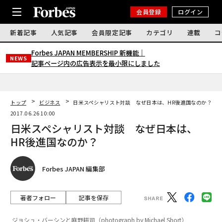
会員登録
ログイン
新着記事
人気記事
会員限定記事
カテゴリ
連載
コ
Forbes JAPAN MEMBERSHIP 新機能｜
NEWS
記事ページ内の広告表示を最小限にしました
トップ
ビジネス
日米スペシャリスト対談 なぜ日本は、HR後進国なのか？
2017.06.26 10:00
日米スペシャリスト対談 なぜ日本は、
HR後進国なのか？
Forbes JAPAN 編集部
著者フォロー
記事を保存
ジョシュ・バーシンと麻野耕司（photograph by Michael Short）