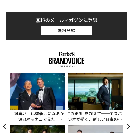
無料のメールマガジンに登録
無料登録
パ
技
無
A
防
顧客
pa
な
「誠実さ」は競争力になるか
“泊まる”を超えて──エスパ
──WEOYモナコで見た、く
シオが描く、新しい日本のラ
ら寿司の経営哲学
グジュアリー（前編）