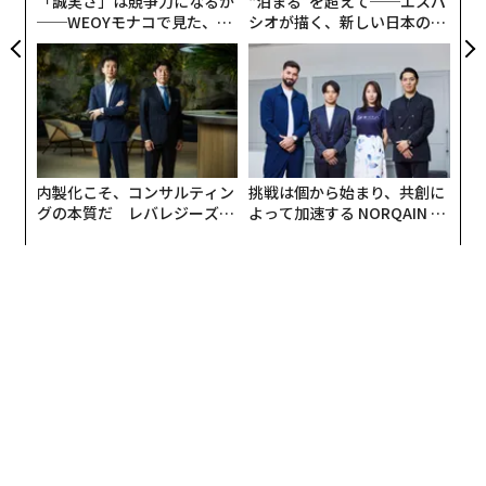
「誠実さ」は競争力になるか
“泊まる”を超えて──エスパ
──WEOYモナコで見た、く
シオが描く、新しい日本のラ
ら寿司の経営哲学
グジュアリー（前編）
内製化こそ、コンサルティン
挑戦は個から始まり、共創に
グの本質だ レバレジーズが
よって加速する NORQAIN JA
実践する、次世代ファームの
PAN 特別座談会
全貌
編集 = 木内涼子