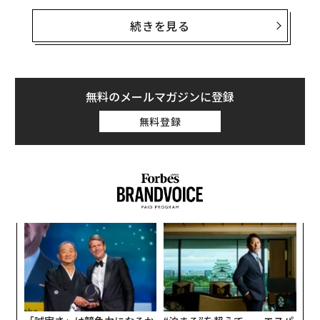
関わる問題に向ける関心、従業員が何らかの調整を必要
としたときに見せる柔軟性などに示される。目標の達成
続きを見る
に重要なのは、社内の文化であり、チームに属する全て
の従業員たちだということを理解しているからだ。
残念ながら、現実には人材の重要性について語るだけの
無料のメールマガジンに登録
企業があまりにも多い。従業員の誰が社内に残ろうと辞
無料登録
めようと、気にもかけないのだ。こうした企業は、「辞
めるの？ 構わないよ。明日代わりの人を入れるから」
という態度を見せるだろう。
パ
技
無
A
防
顧客
pa
な