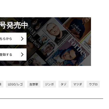
月号発売中
ちらから
登録する
l
LEGO/レゴ
吉野家
ジンガ
タゾ
マツダ
ウブロ