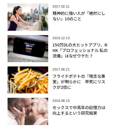
2017.02.11
精神的に強い人が「絶対にし
ない」10のこと
2016.12.13
150万DLの大ヒットアプリ、N
HK「プロフェッショナル 私の
流儀」はなぜウケた？
2017.06.21
フライドポテトの「残念な事
実」が明らかに 早死にリス
クが2倍に
2016.08.15
セックスで中高年の記憶力は
向上するという研究結果