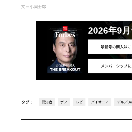
文＝小国士郎
2026年9
最新号の購入はこ
メンバーシップに
タグ：
認知症
ボノ
レビ
パイオニア
デル／Del