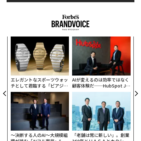
1. ボランティア経験
キャリアコーチ業を営む私のクライアントの一人である
テレサは、金融サービスでの運用職から公教育分野での
るか
内
コミュニティーアウトリーチ（地域への働き掛け）の仕
、く
グ
事へと転職を果たした。その際に役立ったのが、教育機
実
「
関でのボランティア経験だった。
全
左右
T
柔軟な雇用機会に特化した米求人情報サイト、フレック
日
エレガントなスポーツウォッ
AIが変えるのは効率ではなく
スジョブス（Flexjobs）は、グレッグのキャリアチェン
チとして君臨する「ピアジ
顧客体験だ──HubSpot Ja
ジ経験を紹介している。彼は映画・映像制作所の総務か
ェ」ポロの魅力
panが語る「Grow Better」
ら、貧困層への住宅支援を提供する国際NGO、ハビタッ
な組織のつくり方
ト・フォー・ヒューマニティの常務理事へと転職した。
日曜大工が趣味のグレッグはハビタットでのボランティ
ア活動後、パートタイムで建設マネジャーを務め、最終
〜決断する人のAI〜大規模組
「老舗は常に新しい」。創業
的には常務理事に就任した。ボランティア活動をすれば
織が挑む「AIフル実装」“使
360年ＹＵＡＳＡとカクシン