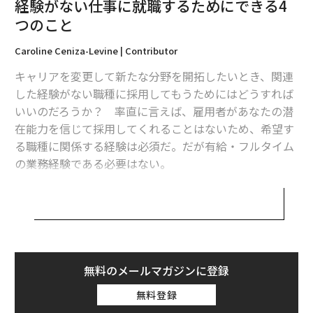
経験がない仕事に就職するためにできる4
大成功した人たちが毎朝7:30前にしている7つのこと
つのこと
フェイスブックの採用担当が面接で聞く、たった一つの質問
Caroline Ceniza-Levine | Contributor
面接で絶対に口にしてはいけない7つのこと
キャリアを変更して新たな分野を開拓したいとき、関連
した経験がない職種に採用してもうためにはどうすれば
アジアを代表する「30歳未満」に香川真司ら日本人16組が選出
いいのだろうか？ 率直に言えば、雇用者があなたの潜
在能力を信じて採用してくれることはないため、希望す
タグ：
ボノ
フルタイム
デル／Dell
コーチ
る職種に関係する経験は必須だ。だが有給・フルタイム
の業務経験である必要はない。
ただ雇用主にとっては、有休・フルタイムの業務経験が
advertisement
好ましいことは確かだ。例えば以前全く同じ業務（理想
を言えば競合企業での勤務）の経験がある候補者は好ま
れる。しかし、雇用主が評価する経験はそれだけではな
い。たとえ応募している分野での勤務経験がなくとも、
無料のメールマガジンに登録
希望する職に関連する経験があることを次の4つの方法
無料登録
で示すことができる。