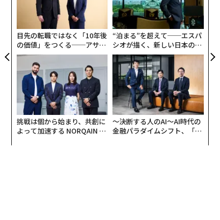
0年
3
C
る
目先の転職ではなく「10年後
“泊まる”を超えて──エスパ
の価値」をつくる──アサイ
シオが描く、新しい日本のラ
ンの長期伴走型支援とは
グジュアリー（前編）
挑戦は個から始まり、共創に
〜決断する人のAI〜AI時代の
よって加速する NORQAIN JA
金融パラダイムシフト、「超
PAN 特別座談会
個別化」の核心 【MUFG×ウ
ェルスナビ×PwC】