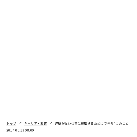
編集＝遠藤宗生
2026年9月号発売中
最新号の購入はこちらから
メンバーシップに登録する
関連記事
トップ
キャリア・教育
経験がない仕事に就職するためにできる4つのこと
履歴書に使うと損する17の「売り文句」、書けばゴミ箱に直行？
2017.06.13 08:00