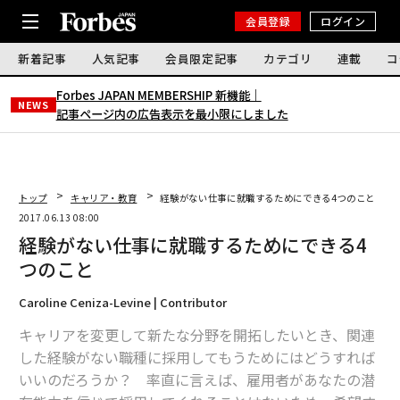
会員登録
ログイン
新着記事
人気記事
会員限定記事
カテゴリ
連載
コ
Forbes JAPAN MEMBERSHIP 新機能｜
NEWS
記事ページ内の広告表示を最小限にしました
トップ
キャリア・教育
経験がない仕事に就職するためにできる4つのこと
2017.06.13 08:00
経験がない仕事に就職するためにできる4
つのこと
Caroline Ceniza-Levine | Contributor
キャリアを変更して新たな分野を開拓したいとき、関連
した経験がない職種に採用してもうためにはどうすれば
いいのだろうか？ 率直に言えば、雇用者があなたの潜