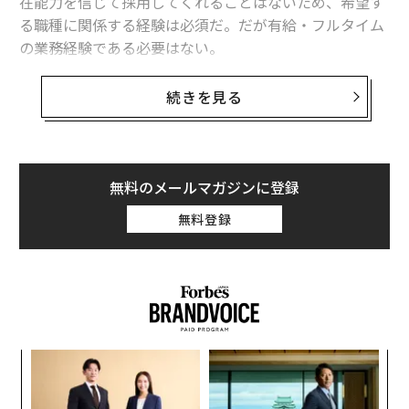
在能力を信じて採用してくれることはないため、希望す
る職種に関係する経験は必須だ。だが有給・フルタイム
の業務経験である必要はない。
ただ雇用主にとっては、有休・フルタイムの業務経験が
続きを見る
好ましいことは確かだ。例えば以前全く同じ業務（理想
を言えば競合企業での勤務）の経験がある候補者は好ま
れる。しかし、雇用主が評価する経験はそれだけではな
い。たとえ応募している分野での勤務経験がなくとも、
無料のメールマガジンに登録
希望する職に関連する経験があることを次の4つの方法
無料登録
で示すことができる。
1. ボランティア経験
革
変え
ク
FE
た「
「