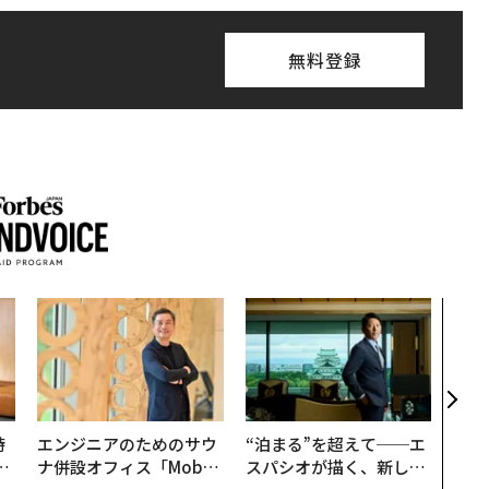
無料登録
「コ
果を左
E」
「挑
時
エンジニアのためのサウ
“泊まる”を超えて──エ
フ
ナ併設オフィス「Mobiu
スパシオが描く、新しい