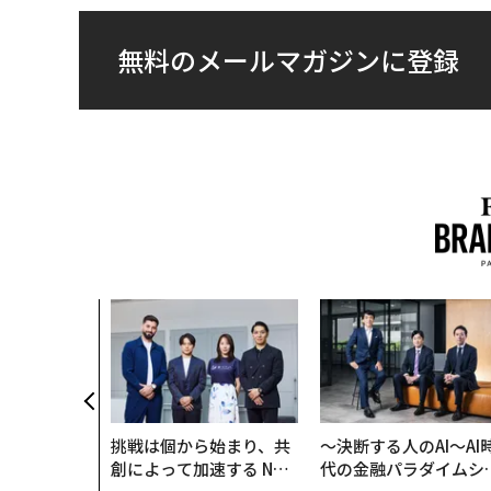
無料のメールマガジンに登録
いた環境技
インフラを
──産総研×
クアソリュー
年
挑戦は個から始まり、共
〜決断する人のAI〜AI
創によって加速する NOR
代の金融パラダイムシ