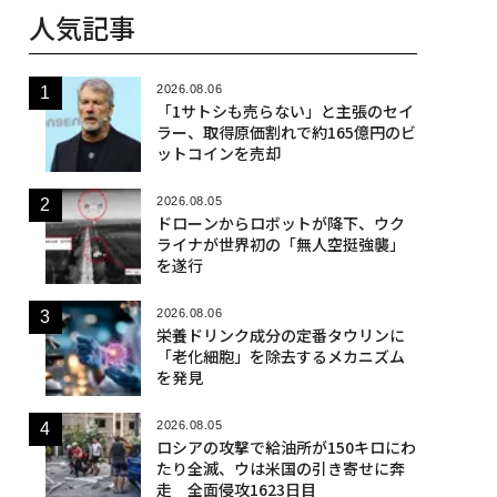
人気記事
2026.08.06
「1サトシも売らない」と主張のセイ
ラー、取得原価割れで約165億円のビ
ットコインを売却
2026.08.05
ドローンからロボットが降下、ウク
ライナが世界初の「無人空挺強襲」
を遂行
2026.08.06
栄養ドリンク成分の定番タウリンに
「老化細胞」を除去するメカニズム
を発見
2026.08.05
ロシアの攻撃で給油所が150キロにわ
たり全滅、ウは米国の引き寄せに奔
走 全面侵攻1623日目