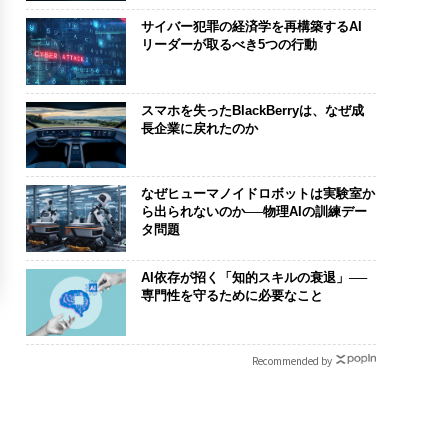
サイバー犯罪の経済学を再構築するAI
リーダーが取るべき5つの行動
スマホを失ったBlackBerryは、なぜ成
長企業に戻れたのか
なぜヒューマノイドロボットは実験室か
ら出られないのか──物理AIの訓練デー
タ問題
AI依存が招く「知的スキルの衰退」──
専門性を守るために必要なこと
Recommended by