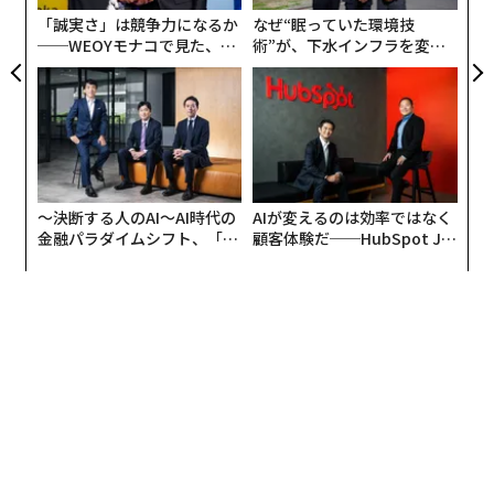
る
「誠実さ」は競争力になるか
なぜ“眠っていた環境技
──WEOYモナコで見た、く
術”が、下水インフラを変え
ら寿司の経営哲学
たのか──産総研×月島JFE
アクアソリューションの10年
〜決断する人のAI〜AI時代の
AIが変えるのは効率ではなく
金融パラダイムシフト、「超
顧客体験だ──HubSpot Ja
個別化」の核心 【MUFG×ウ
panが語る「Grow Better」
ェルスナビ×PwC】
な組織のつくり方
編集＝上田裕資