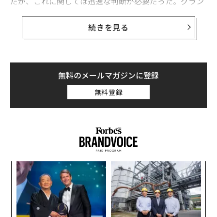
だが、これに関しては迅速な判断が必要だった。グラン
デの次回の公演はロンドンのO2アリーナで5月25日に予
定されていた。（その後、ロンドン公演は中止が決定し
続きを見る
た）
犯人はコンサート終了直後の10時半頃、会場と最寄り駅
を接続するコンコース内で犯行を行った。死者は22名に
無料のメールマガジンに登録
及び、犠牲者の中には8歳の子供も含まれている。
無料登録
〜
織
う
「
T
3
C