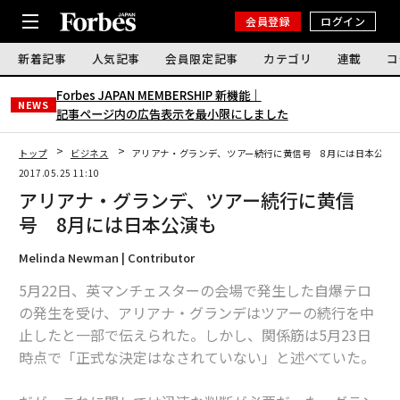
会員登録
ログイン
新着記事
人気記事
会員限定記事
カテゴリ
連載
コ
Forbes JAPAN MEMBERSHIP 新機能｜
NEWS
記事ページ内の広告表示を最小限にしました
トップ
ビジネス
アリアナ・グランデ、ツアー続行に黄信号 8月には日本公演
2017.05.25 11:10
アリアナ・グランデ、ツアー続行に黄信
号 8月には日本公演も
Melinda Newman | Contributor
5月22日、英マンチェスターの会場で発生した自爆テロ
の発生を受け、アリアナ・グランデはツアーの続行を中
止したと一部で伝えられた。しかし、関係筋は5月23日
時点で「正式な決定はなされていない」と述べていた。