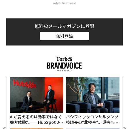
advertisement
無料のメールマガジンに登録
無料登録
年後
〜
サイ
織
う
小1
「
T
にし
左右
T
日
AIが変えるのは効率ではなく
パシフィックコンサルタンツ
顧客体験だ──HubSpot Ja
技師長の"北極星"。災害への
panが語る「Grow Better」
無力感を乗り越え見つけた、