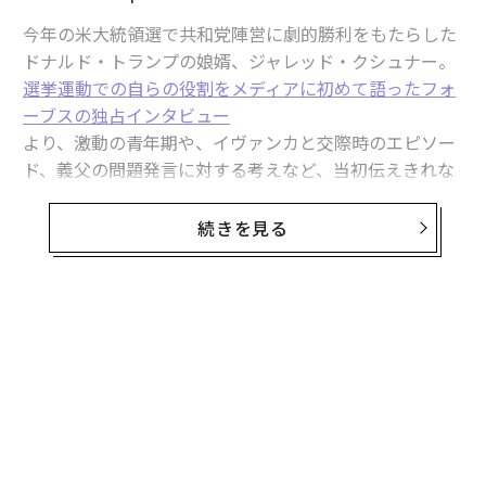
今年の米大統領選で共和党陣営に劇的勝利をもたらした
ドナルド・トランプの娘婿、ジャレッド・クシュナー。
選挙運動での自らの役割をメディアに初めて語ったフォ
ーブスの独占インタビュー
より、激動の青年期や、イヴァンカと交際時のエピソー
ド、義父の問題発言に対する考えなど、当初伝えきれな
かった内容を公開する。
続きを見る
自制を保ち、控えめで落ち着いた風格のクシュナーは、
義父のトランプとはまるで正反対の性格とスタイルを持
ち合わせている。ツイッターが顕著な例だ。トランプは
1550万人のフォロワーに向けて衝動的な投稿を繰り返
し、選挙運動中にはスタッフから携帯電話を取り上げら
れたこともあったと報じられているが、クシュナーは20
09年4月に公認アカウントを立ち上げてから現在まで一
度も投稿をしていない。