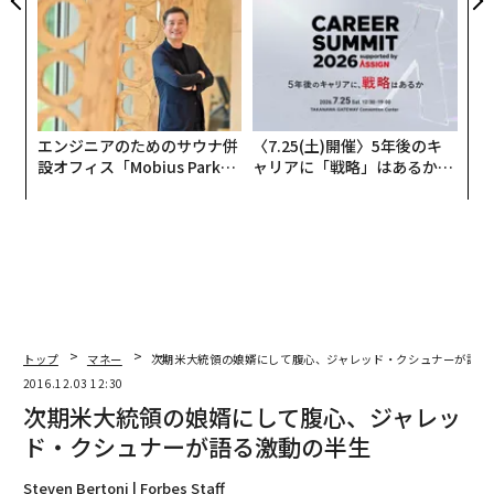
な組織のつくり方
防災一筋20年の答え
エンジニアのためのサウナ併
〈7.25(土)開催〉5年後のキ
設オフィス「Mobius Park」
ャリアに「戦略」はあるか。
がオープン──タマディック
トップエグゼクティブのキャ
が健康経営を徹底する理由
リアに触れる1日│CAREER S
UMMIT 2026
トップ
マネー
次期米大統領の娘婿にして腹心、ジャレッド・クシュナーが語る
2016.12.03 12:30
次期米大統領の娘婿にして腹心、ジャレッ
ド・クシュナーが語る激動の半生
Steven Bertoni | Forbes Staff