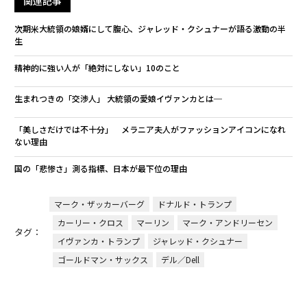
関連記事
次期米大統領の娘婿にして腹心、ジャレッド・クシュナーが語る激動の半
生
精神的に強い人が「絶対にしない」10のこと
生まれつきの「交渉人」 大統領の愛娘イヴァンカとは─
「美しさだけでは不十分」 メラニア夫人がファッションアイコンになれ
ない理由
国の「悲惨さ」測る指標、日本が最下位の理由
マーク・ザッカーバーグ
ドナルド・トランプ
カーリー・クロス
マーリン
マーク・アンドリーセン
タグ：
イヴァンカ・トランプ
ジャレッド・クシュナー
ゴールドマン・サックス
デル／Dell