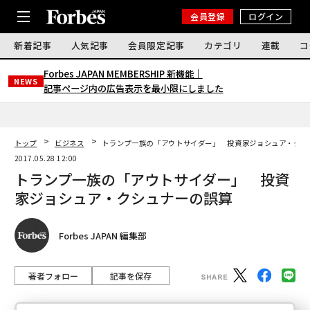
会員登録
ログイン
新着記事
人気記事
会員限定記事
カテゴリ
連載
コ
Forbes JAPAN MEMBERSHIP 新機能｜
NEWS
記事ページ内の広告表示を最小限にしました
トップ
ビジネス
トランプ一族の「アウトサイダー」 投資家ジョシュア・クシ
2017.05.28 12:00
トランプ一族の「アウトサイダー」 投資
家ジョシュア・クシュナーの誤算
Forbes JAPAN 編集部
著者フォロー
記事を保存