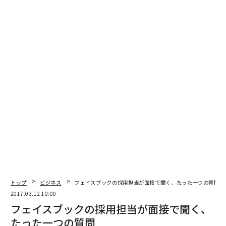
履歴書に使うと損する17の「売り文句」、書けばゴミ箱に直行？
アメリカで最も給与のいい職種25 医療とテック関連が上位
宇宙空間で人は何時間生きられるのか 元ISS船長が回答
スンダー・ピチャイ
フルタイム
LinkedIn
タグ：
ジョンソン・エンド・ジョンソン
advertisement
トップ
ビジネス
フェイスブックの採用担当が面接で聞く、たった一つの質問
2017.03.12 10:00
フェイスブックの採用担当が面接で聞く、
たった一つの質問