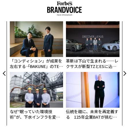
A
顧客
pa
内
な
グ
実
全
「コンディション」が成果を
革新は下山で生まれる──レ
左右する――「BAKUNE」のTEN
クサスが新型TZとESに込め
TIALが支える「挑戦者の明
た「DISCOVER」の哲学
日」
なぜ“眠っていた環境技
伝統を礎に、未来を再定義す
術”が、下水インフラを変え
る 125年企業BATが挑むス
たのか──産総研×月島JFE
モークレスな未来
アクアソリューションの10年