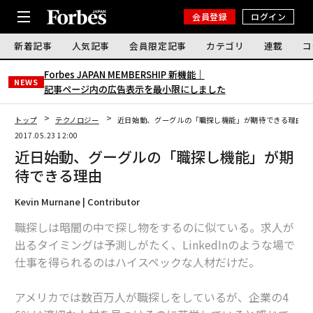
会員登録
ログイン
新着記事
人気記事
会員限定記事
カテゴリ
連載
コ
Forbes JAPAN MEMBERSHIP 新機能｜
NEWS
記事ページ内の広告表示を最小限にしました
トップ
テクノロジー
近日始動、グーグルの「職探し機能」が期待できる理由
2017.05.23 12:00
近日始動、グーグルの「職探し機能」が期
待できる理由
Kevin Murnane | Contributor
職探しは暗闇の中で探し物をするのに似ている。求人が
出るタイミングは予測しがたく、LinkedInのような場で
仕事を得られるのはハイスペックな人材だけだ。
アメリカでは数百万人が職探しをしているが、企業の4