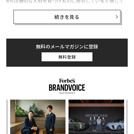
6％は適切な人材を見つけるのに苦労していると感じて
いる。企業と求職者がうまくつながっていないのは明ら
かで、この問題に取り組もうと立ち上がったのがグーグ
続きを見る
ルだ。
グーグルのサンダー・ピチャイCEOは5月18日、
開発者向けカンファレンス「Google I/O」
で「Google f
無料のメールマガジンに登録
or Jobs」を発表した。ユーザーがグーグルで求職関連
無料登録
の検索をすると、検索内容にマッチする求人情報を表示
する機能だ。機械学習を活用し、同様の職種について企
業によって説明が異なっても、同類の職務と判断して提
示できるようにする。
A
顧客
pa
内
な
グ
実