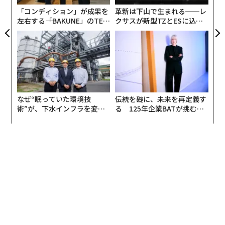
全
「コンディション」が成果を
革新は下山で生まれる──レ
左右する――「BAKUNE」のTEN
クサスが新型TZとESに込め
TIALが支える「挑戦者の明
た「DISCOVER」の哲学
日」
なぜ“眠っていた環境技
伝統を礎に、未来を再定義す
術”が、下水インフラを変え
る 125年企業BATが挑むス
たのか──産総研×月島JFE
モークレスな未来
アクアソリューションの10年