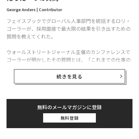
George Anders | Contributor
フェイスブックでグローバル人事部門を統括するロリ・
ゴーラーが、採用面接で最大限の結果を引き出すための
質問を教えてくれた。
ウォールストリートジャーナル主催のカンファレンスで
ゴーラーが明かしたその質問とは、「これまでの仕事の
キャリアで最高の一日をあげるとしたら、どんな日でし
たか」というものだ。この質問でほとんどの人が自分の
続きを見る
キャリアにおけるハイライトを熱く語り出す。
話が進むにつれ、フェイスブックが求める人材やポジシ
ョンに、その人物がいかにフィットするかが見えてく
無料のメールマガジンに登録
る。話を聞いているうちに適任ではないと分かるケース
無料登録
もある。