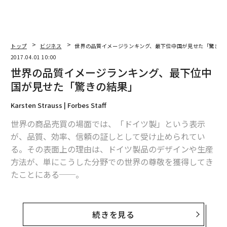
トップ
ビジネス
世界の品質イメージランキング、最下位中国が見せた「驚きの
2017.04.01 10:00
世界の品質イメージランキング、最下位中
国が見せた「驚きの結果」
Karsten Strauss | Forbes Staff
世界の商品売買の場面では、「ドイツ製」という表示
が、品質、効率、信頼の証しとして受け止められてい
る。その表面上の理由は、ドイツ製品のデザインや生産
方法が、単にこうした分野での世界の尊敬を獲得してき
たことにある──。
こうした現実を示した新たな調査結果が、独調査会社ス
タティスタ（Statista）により発表された。同社による
続きを見る
と、多くの国の消費者がどこよりもドイツの商品開発・