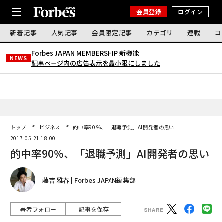
会員登録
ログイン
新着記事
人気記事
会員限定記事
カテゴリ
連載
コ
Forbes JAPAN MEMBERSHIP 新機能｜
NEWS
記事ページ内の広告表示を最小限にしました
トップ
ビジネス
的中率90％、「退職予測」AI開発者の思い
2017.05.21 18:00
的中率90％、「退職予測」AI開発者の思い
藤吉 雅春 | Forbes JAPAN編集部
著者フォロー
記事を保存