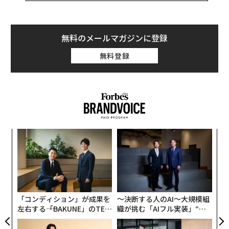
生産の確かな能力を認めているのだという。
同社は、独市場調査会社ダリア・リサーチ（Dalia Resea
無料のメールマガジンに登録
rch）の協力の下、52か国の4万3千人超を対象に調査を
無料登録
実施し、商品に対する尊敬度（つまり「〇〇製」と言わ
れたときの印象の良さ）を基準に49か国を格付けした。
編集＝遠藤宗生
〈7
変え
ャ
FE
ト
スパ
内
2026年9月号発売中
0年
リア
のラ
グ
UM
実
全
最新号の購入はこちらから
「コンディション」が成果を
〜決断する人のAI〜大規模組
左右する――「BAKUNE」のTEN
織が挑む「AIフル実装」“使
TIALが支える「挑戦者の明
う”企業から“動く”企業へ【N
日」
TTドコモビジネス×PwC】
メンバーシップに登録する