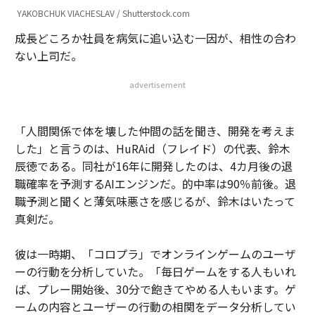
YAKOBCHUK VIACHESLAV / Shutterstock.com
成長どころか社員を病気に追い込む一因が、相性の合わ
ない上司だ。
advertisement
「人間関係で体を壊した仲間の話を聞き、開発を考えま
した」と言うのは、HuRAid（フレイド）の代表、鈴木
辰徳である。同社が16年に開発したのは、4カ月後の退
職確率を予測するAIエンジンだ。的中率は90％前後。退
職予測と聞くと薄気味悪さを感じるが、鈴木はいたって
真剣だ。
彼は一時期、「コロプラ」でオンラインゲームのユーザ
ーの行動を分析していた。「毎日ゲームをする人もいれ
ば、プレー開始後、30分で飽きてやめる人もいます。ゲ
ームの内容とユーザーの行動の相関をデータ分析してい