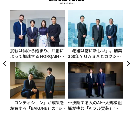
スパ
のラ
挑戦は個から始まり、共創に
「老舗は常に新しい」。創業
目
よって加速する NORQAIN JA
360年ＹＵＡＳＡとカクシン
の
PAN 特別座談会
CEO田尻望が語る、AIを超え
ン
創業
〈7
る人の価値
シン
ャ
超え
ト
リア
UM
「コンディション」が成果を
〜決断する人のAI〜大規模組
左右する――「BAKUNE」のTEN
織が挑む「AIフル実装」“使
TIALが支える「挑戦者の明
う”企業から“動く”企業へ【N
日」
TTドコモビジネス×PwC】