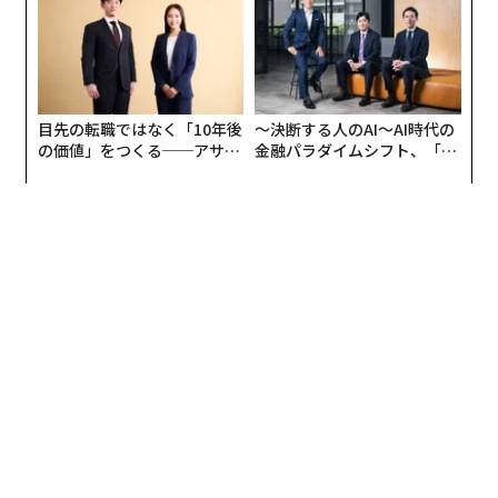
目先の転職ではなく「10年後
〜決断する人のAI〜AI時代の
関連記事
の価値」をつくる──アサイ
金融パラダイムシフト、「超
ンの長期伴走型支援とは
個別化」の核心 【MUFG×ウ
「原産国表示」への信頼度ランキング、日本は8位 米仏と同順位
ェルスナビ×PwC】
あなたを確実に「より賢くみせる」10の戦略
世界「高評価企業」ランキング、ロレックスが連続首位 日本トップはキ
ヤノン
米消費者に「最も長く保有される車」ランキング、日本車がトップ10を独
占
性器凍結で性生活向上？ 驚きの新サービス「ラブ・ミスト」とは
タグ：
ジンガ
フォルクスワーゲン