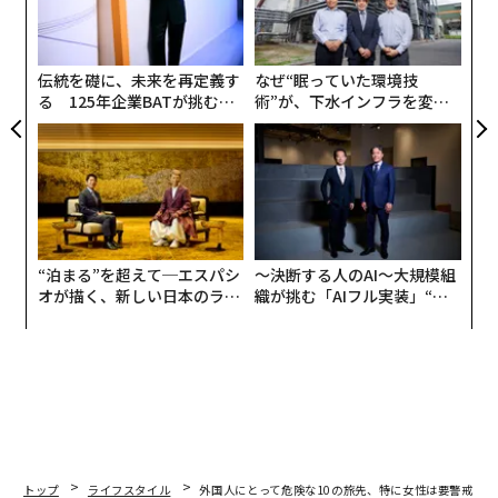
3
C
る
伝統を礎に、未来を再定義す
なぜ“眠っていた環境技
る 125年企業BATが挑むス
術”が、下水インフラを変え
モークレスな未来
たのか──産総研×月島JFE
アクアソリューションの10年
“泊まる”を超えて─エスパシ
〜決断する人のAI〜大規模組
オが描く、新しい日本のラグ
織が挑む「AIフル実装」“使
ジュアリー（中編）
う”企業から“動く”企業へ【N
TTドコモビジネス×PwC】
トップ
ライフスタイル
外国人にとって危険な10の旅先、特に女性は要警戒の各