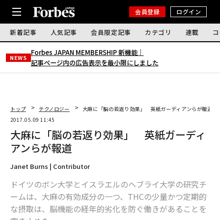
会員登録
ログイン
新着記事
人気記事
会員限定記事
カテゴリ
連載
コ
Forbes JAPAN MEMBERSHIP 新機能｜
NEWS
記事ページ内の広告表示を最小限にしました
トップ
テクノロジー
大麻に「脳の若返り効果」 英紙ガーディアンらが報道
2017.05.09 11:45
大麻に「脳の若返り効果」 英紙ガーディ
アンらが報道
Janet Burns | Contributor
ドイツのボン大学とイスラエルのヘブライ大学の研究チ
ームは、大麻の有効成分の一つ、THCの少量かつ定期的
な摂取は、脳機能の経年的劣化を防ぐ働きがあることを