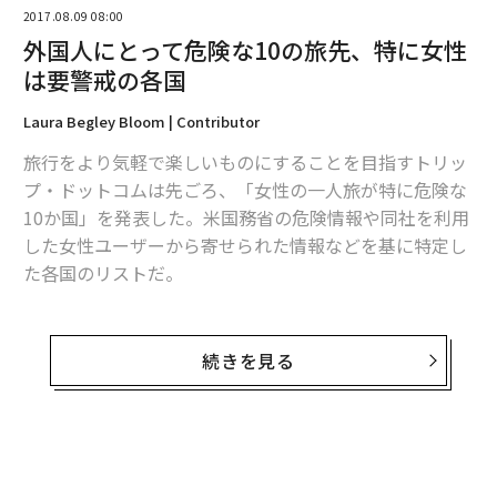
2017.08.09 08:00
外国人にとって危険な10の旅先、特に女性
は要警戒の各国
編集＝上田裕資
Laura Begley Bloom | Contributor
旅行をより気軽で楽しいものにすることを目指すトリッ
2026年9月号発売中
プ・ドットコムは先ごろ、「女性の一人旅が特に危険な
10か国」を発表した。米国務省の危険情報や同社を利用
した女性ユーザーから寄せられた情報などを基に特定し
最新号の購入はこちらから
た各国のリストだ。
メンバーシップに登録する
これらは必ずしも旅行するのを「避けるべき国」ではな
い。だが、特に「警戒を要する国」だ。以下、最も評判
続きを見る
の悪かった国から順に紹介する。
1. エジプト
関連記事
消費者の「ライト志向」に応える合法大麻業界、最新トレンド