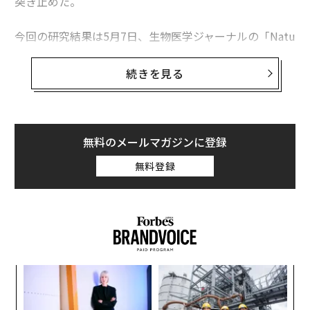
突き止めた。
今回の研究結果は5月7日、生物医学ジャーナルの「Natu
re Medicine」のサイト上で公開された。論文では若い
マウスはTHCの影響下でパフォーマンスが低下するが、
続きを見る
成熟したマウスは逆にパフォーマンスを向上させ、THC
を摂取しなかったマウスよりも好成績を挙げることが明
かされた。
無料のメールマガジンに登録
研究者らは若年層（生後2ヶ月）と成熟層（同1年）、老
無料登録
年層（同18ヶ月）の3種類のマウスを対象に実験を行
い、1ヶ月間の間定期的にTHCを与えた。その後、マウ
スらは物体の認識能力や迷路からの脱出能力を測るタス
クを与えられた。
“
シ
グ
「