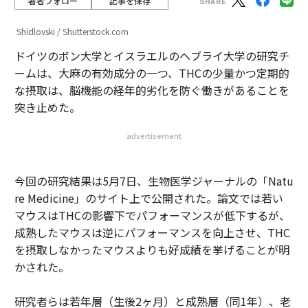
著者フォロー
記事を保存
Shidlovski / Shutterstock.com
ドイツのボン大学とイスラエルのヘブライ大学の研究チ
ームは、大麻の有効成分の一つ、THCの少量かつ定期的
な摂取は、脳機能の経年的劣化を防ぐ働きがあることを
突き止めた。
advertisement
今回の研究結果は5月7日、生物医学ジャーナルの「Natu
re Medicine」のサイト上で公開された。論文では若い
マウスはTHCの影響下でパフォーマンスが低下するが、
成熟したマウスは逆にパフォーマンスを向上させ、THC
を摂取しなかったマウスよりも好成績を挙げることが明
かされた。
研究者らは若年層（生後2ヶ月）と成熟層（同1年）、老