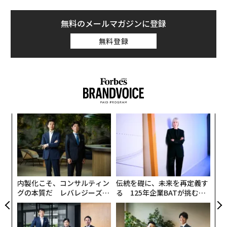
メンバーシップに登録する
関連記事
消費者の「ライト志向」に応える合法大麻業界、最新トレンド
リーダーの資質がない上司が持つ10の特徴
麻薬より危険「食べるのをやめられなくなる食品」リスト
セックスで中高年の記憶力は向上するという研究結果
「マクドナルドだけ」を食べ続けると何が起こる？
タグ：
大麻