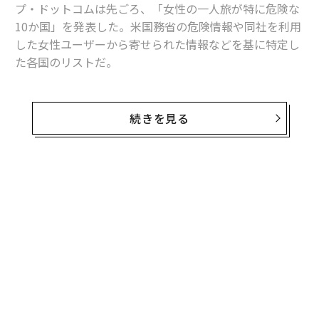
内製化こそ、コンサルティン
伝統を礎に、未来を再定義す
グの本質だ レバレジーズが
る 125年企業BATが挑むス
実践する、次世代ファームの
モークレスな未来
全貌
〜決断する人のAI〜AI時代の
「コンディション」が成果を
金融パラダイムシフト、「超
左右する――「BAKUNE」のTEN
個別化」の核心 【MUFG×ウ
TIALが支える「挑戦者の明
ェルスナビ×PwC】
日」
トップ
ライフスタイル
外国人にとって危険な10の旅先、特に女性は要警戒の各
2017.08.09 08:00
外国人にとって危険な10の旅先、特に女性