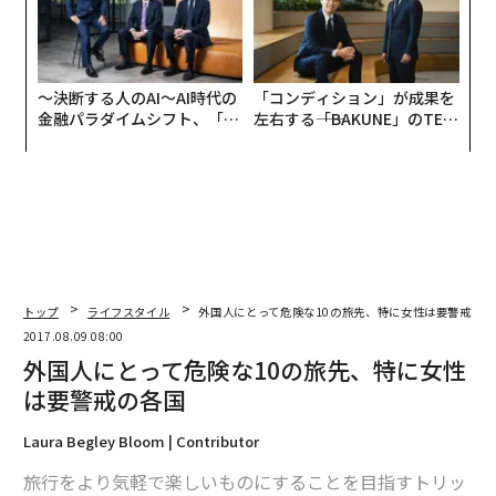
advertisement
無料のメールマガジンに登録
無料登録
〜
織
う
“
T
シ
グ