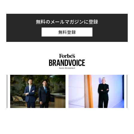
は要警戒の各国
Laura Begley Bloom | Contributor
旅行をより気軽で楽しいものにすることを目指すトリッ
プ・ドットコムは先ごろ、「女性の一人旅が特に危険な
10か国」を発表した。米国務省の危険情報や同社を利用
した女性ユーザーから寄せられた情報などを基に特定し
た各国のリストだ。
これらは必ずしも旅行するのを「避けるべき国」ではな
い。だが、特に「警戒を要する国」だ。以下、最も評判
続きを見る
の悪かった国から順に紹介する。
1. エジプト