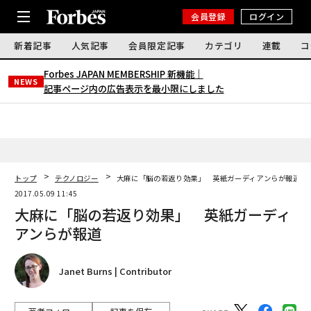
会員登録
ログイン
新着記事
人気記事
会員限定記事
カテゴリ
連載
コ
Forbes JAPAN MEMBERSHIP 新機能｜
NEWS
記事ページ内の広告表示を最小限にしました
トップ
テクノロジー
大麻に「脳の若返り効果」 英紙ガーディアンらが報道
2017.05.09 11:45
大麻に「脳の若返り効果」 英紙ガーディ
アンらが報道
Janet Burns | Contributor