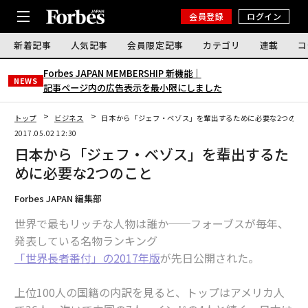
会員登録
ログイン
新着記事
人気記事
会員限定記事
カテゴリ
連載
コ
Forbes JAPAN MEMBERSHIP 新機能｜
NEWS
記事ページ内の広告表示を最小限にしました
トップ
ビジネス
日本から「ジェフ・ベゾス」を輩出するために必要な2つのこ
2017.05.02 12:30
日本から「ジェフ・ベゾス」を輩出するた
めに必要な2つのこと
Forbes JAPAN 編集部
世界で最もリッチな人物は誰か──フォーブスが毎年、
発表している名物ランキング
「世界長者番付」の2017年版
が先日公開された。
上位100人の国籍の内訳を見ると、トップはアメリカ人