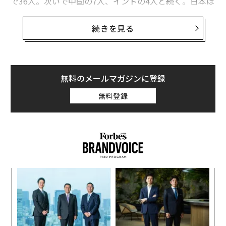
で36人。次いで中国の7人、インドの4人と続く。日本は
2人。2年前に比べ、1人少ない水準だ。また長者番付上
位の多くは、起業家、経営者が占める。つまり、上の事
続きを見る
実は、日本企業の存在感が世界で薄まっていることを示
している。
なぜ、そうなったのか。日本からビル・ゲイツ（ランキ
無料のメールマガジンに登録
ング1位）やジェフ・ベゾス（同2位）が生まれる可能性
無料登録
はないのか。早稲田大学ビジネススクール准教授の入山
章栄氏は、2つの経営理論を用いて説明する。
「国内で勝ってから……」では遅い
日本企業の存在感が薄まっている理由の一つは明確だと
パ
技
考えています。それは、勝負するマーケットの大きさに
無
よるものです。
ア
防
の
た
日本のGDP（国内総生産）成長率は頭打ちになっている