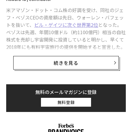
現時点でボーン・グローバル企業・起業家が生まれやす
米アマゾン・ドット・コム株の好調を受け、同社のジェ
いのはアメリカのはずです。米国市場で成功すること
フ・ベゾスCEOの資産額は先日、ウォーレン・バフェッ
は、そのままグローバル市場での成功につながりやすい
トを抜いて、
ビル・ゲイツに次ぐ世界第2位
となった。
からです。アメリカは英語という世界共通の言語が使わ
ベゾスは先週、年間10億ドル（約1100億円）相当の自社
れますし、多民族国家ですから世界に広がる人脈を形成
株式を売却し宇宙開発に投資していると明かし、早くて
しやすい。そして、競争環境が厳しいことで知られてい
2018年にも有料宇宙旅行の提供を開始すると宣言した。
ます。
【関連】世界長者番付2017 ランキング
続きを見る
経営学では「レッドクイーン効果」と呼びますが、これ
は逆に言えば、アメリカで多くのライバルとしのぎを削
宇宙旅行について夢を膨らませることは長い間、最富裕
って勝ち抜けば、それはそのまま世界市場で勝てる競争
層の娯楽だった。ベゾスの宇宙開発企業であるブルー・
力につながりやすいのです。
オリジンに加え、リチャード・ブランソンのバージン・
無料のメールマガジンに登録
ギャラクティックや米マイクロソフトの共同創業者、ポ
無料登録
ール・アレンのバルカン・エアロスペースがある。また
次ページ ＞
「ネクスト孫正義」はこの2人！
米テスラのイーロン・マスクCEOのスペースXも忘れては
ならない。
1
2