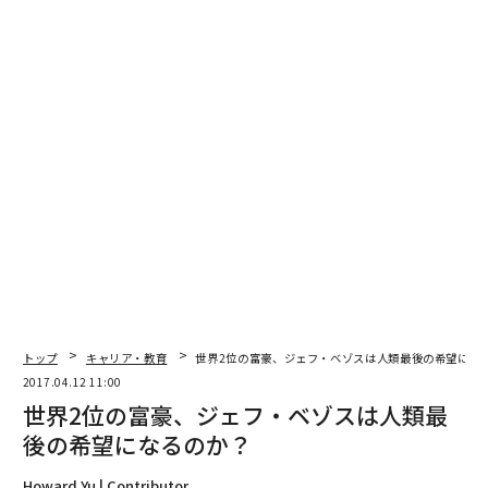
経営学で近年注目されている視点に、「ボーン・グロー
バル」（born-global）というものがあるので、それを
使って私なりの視点を解説しましょう。
「ボーン・グローバル」とは、創業間もない段階からグ
ローバルで展開することを目指し、事業戦略を設計する
スタートアップ企業や起業家のことです。インディアナ
大学のパトリシア・マクドゥーガル教授などを中心に、
経営学ではここ20年間ほど注目されている分野です。
例えば、アマゾンやフェイスブックは早々に新興国での
ビジネスに打って出るなど、早い段階からグローバル規
模で事業を展開してきました。最近ならウーバーやエア
トップ
キャリア・教育
世界2位の富豪、ジェフ・ベゾスは人類最後の希望にな
ビーアンドビーもそうでしょう。こう言った企業は、そ
2017.04.12 11:00
もそも前提にしているマーケットがグローバルなので、
世界2位の富豪、ジェフ・ベゾスは人類最
ビジネスモデルが「はまれば」、会社が一気に成長し、
後の希望になるのか？
資産総額も増えて行きます。
Howard Yu | Contributor