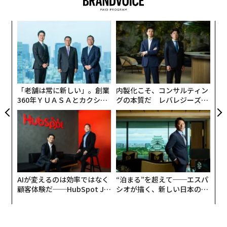
構成＝新國翔大
パ
技
無
2026年9月号発売中
ア
防
の
た
最新号の購入はこちらから
「老舗は常に新しい」。創業
内製化こそ、コンサルティン
360年ＹＵＡＳＡとカクシン
グの本質だ レバレジーズが
CEO田尻望が語る、AIを超え
実践する、次世代ファームの
メンバーシップに登録する
る人の価値
全貌
関連記事
AIが変えるのは効率ではなく
“泊まる”を超えて──エスパ
顧客体験だ──HubSpot Ja
シオが描く、新しい日本のラ
世界2位の富豪、ジェフ・ベゾスは人類最後の希望になるのか？
panが語る「Grow Better」
グジュアリー（前編）
な組織のつくり方
世界の品質イメージランキング、最下位中国が見せた「驚きの結果」