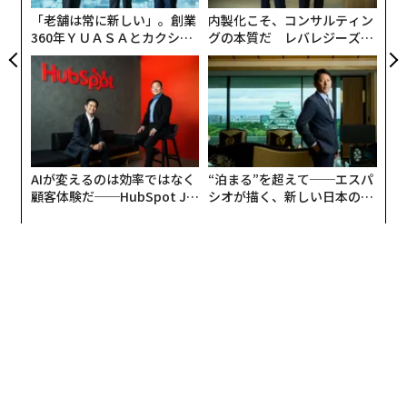
状況。一方、世界を見ると、中国やインド、アメリカな
「老舗は常に新しい」。創業
内製化こそ、コンサルティン
360年ＹＵＡＳＡとカクシン
グの本質だ レバレジーズが
どのマーケットはそもそも人口が多く、しかも経済成長
CEO田尻望が語る、AIを超え
実践する、次世代ファームの
を続けています。さらに言えば、ITなど様々な技術の発
る人の価値
全貌
達で、国際間をまたいだビジネスが明らかに容易になっ
てきています。
世界長者番付にランクインしているビリオネアの多く
は、グローバルのマーケット前提の勝負をしています。
AIが変えるのは効率ではなく
“泊まる”を超えて──エスパ
顧客体験だ──HubSpot Ja
シオが描く、新しい日本のラ
しかし私の印象では、依然として日本の経営者・起業家
panが語る「Grow Better」
グジュアリー（前編）
の多くは「まずは国内で勝つ」ことを前提にしている。
な組織のつくり方
今の時代、「国内で勝ってからから海外へ」という考え
では遅すぎて、なかなか世界と闘えないのです。
カギは「ボーン・グローバル」にあり
では、どうすれば日本からビル・ゲイツやジェフ・ベゾ
スのような世界的起業家が生まれるようになるのか。も
ちろん簡単に説明できることではないのですが、世界の