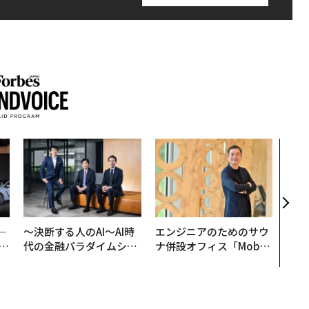
内製
ィン
ジー
代フ
─
〜決断する人のAI〜AI時
エンジニアのためのサウ
E
代の金融パラダイムシフ
ナ併設オフィス「Mobiu
ト、「超個別化」の核心
s Park」がオープン──
【MUFG×ウェルスナビ
タマディックが健康経営
×PwC】
を徹底する理由