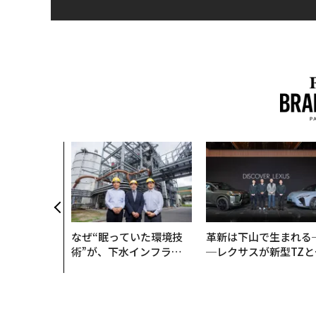
なぜ“眠っていた環境技
革新は下山で生まれる
術”が、下水インフラを
─レクサスが新型TZと
変えたのか──産総研×
Sに込めた「DISCOVE
月島JFEアクアソリュー
R」の哲学
ションの10年