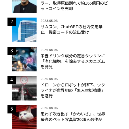
ラー、取得原価割れで約165億円のビ
ットコインを売却
2023.05.03
サムスン、ChatGPTの社内使用禁
止 機密コードの流出受け
2026.08.06
栄養ドリンク成分の定番タウリンに
「老化細胞」を除去するメカニズム
を発見
2026.08.05
ドローンからロボットが降下、ウク
ライナが世界初の「無人空挺強襲」
を遂行
2026.08.06
思わず吹き出す「かわいさ」、世界
最高のペット写真賞2026入選作品