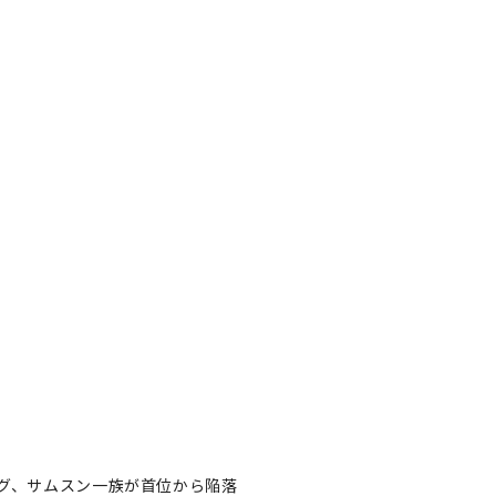
グ、サムスン一族が首位から陥落
ング、サムスン一族が首位か
著者フォロー
記事を保存