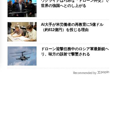
ウクライナは巧みな「ドローン外交」で
世界の強国へとのし上がる
AI大手が米労働者の再教育に5億ドル
（約812億円）を投じる理由
ドローン迎撃任務中のロシア軍最新鋭ヘ
リ、味方の誤射で撃墜される
Recommended by