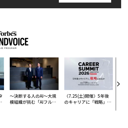
革新
─レ
Sに
R」
タ
〜決断する人のAI〜大規
〈7.25(土)開催〉5年後
。
模組織が挑む「AIフル実
のキャリアに「戦略」は
越
装」“使う”企業から“動
あるか。トップエグゼク
0
く”企業へ【NTTドコモ
ティブのキャリアに触れ
ビジネス×PwC】
る1日│CAREER SUMMI
T 2026