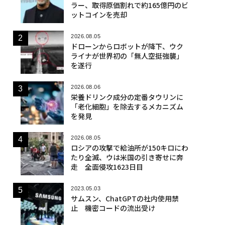
ラー、取得原価割れで約165億円のビ
ットコインを売却
2026.08.05
ドローンからロボットが降下、ウク
ライナが世界初の「無人空挺強襲」
を遂行
2026.08.06
栄養ドリンク成分の定番タウリンに
「老化細胞」を除去するメカニズム
を発見
2026.08.05
ロシアの攻撃で給油所が150キロにわ
たり全滅、ウは米国の引き寄せに奔
走 全面侵攻1623日目
2023.05.03
サムスン、ChatGPTの社内使用禁
止 機密コードの流出受け