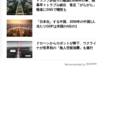
トランプ肝煎りの建国250周年行事、開
幕早々トラブル続出 客足「がらがら」
報道にSNSで嘲笑も
「日本化」する中国、2050年の中国1人
当たりGDPは米国の4分の1
ドローンからロボットが降下、ウクライ
ナが世界初の「無人空挺強襲」を遂行
Recommended by