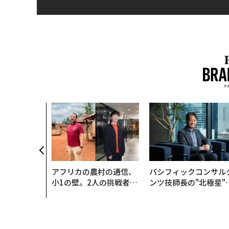
始まり、共
速する NOR
AN 特別座談会
アフリカの農村の通信、
パシフィックコンサル
小1の壁。2人の挑戦者が
ンツ技師長の"北極星"
手にした「次なる武器」
災害への無力感を乗り
え見つけた、防災一筋2
年の答え