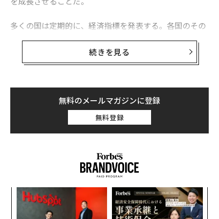
を成長させることだ。
多くの国は定期的に、経済指標を発表する。各国のその
数値を比較すれば、世界中のどの国で市民が困窮してい
るのか、あるいは恵まれた状況にあるのかに関するさま
続きを見る
ざまなことが分かる。
「悲惨指数（Misery Index、ミザリー・インデック
ス）」は1960年代、当時のリンドン・ジョンソン米大統
無料のメールマガジンに登録
領に世界の経済情勢について分かりやすく説明するた
無料登録
め、経済学者のアーサー・オークンが考案したものだ。
当初は各国の消費者物価指数（CPI）の上昇率と失業率
を加算した簡単な指数だったが、その後にハーバード大
学のロバート・バロー教授（経済学）が改訂。筆者（ジ
ョンズ・ホプキンス大学・応用経済学部教授）もさら
に、修正を加えている。
エ
設オ
が
革