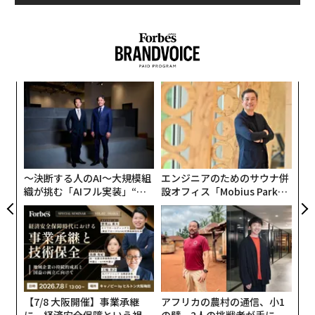
当初は各国の消費者物価指数（CPI）の上昇率と失業率
を加算した簡単な指数だったが、その後にハーバード大
学のロバート・バロー教授（経済学）が改訂。筆者（ジ
ョンズ・ホプキンス大学・応用経済学部教授）もさら
に、修正を加えている。
A
顧客
現在の同指数は、CPIと失業率のほか金利を足し、そこ
pa
「
から1人当たり実質GDPの変動率を差し引いた数値を示
な
左右
すものとなっている。つまり、この指数は高いほど、国
T
民の生活は苦しく、「悲惨だ」ということになる。
日
〜決断する人のAI〜大規模組
エンジニアのためのサウナ併
織が挑む「AIフル実装」“使
設オフィス「Mobius Park」
また、結果の一貫性と比較可能性の維持の観点から、デ
う”企業から“動く”企業へ【N
がオープン──タマディック
ータは毎回全て、英誌エコノミストの調査部門、エコノ
TTドコモビジネス×PwC】
が健康経営を徹底する理由
ミスト・インテリジェンス・ユニットから提供を受けて
いる。
以下、筆者が今年初めに発表した悲惨指数ランキングで
【7/8 大阪開催】事業承継
アフリカの農村の通信、小1
「上位」に入った最も悲惨な10か国を紹介する。
に、経済安全保障という視点
の壁。2人の挑戦者が手にし