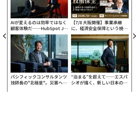
が
ク
た「
AIが変えるのは効率ではなく
【7/8 大阪開催】事業承継
顧客体験だ──HubSpot Ja
に、経済安全保障という視点
panが語る「Grow Better」
が加わるとき──経営者が問
な組織のつくり方
われる新たな判断軸
パシフィックコンサルタンツ
“泊まる”を超えて──エスパ
技師長の"北極星"。災害への
シオが描く、新しい日本のラ
無力感を乗り越え見つけた、
グジュアリー（前編）
防災一筋20年の答え