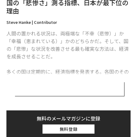
国の「悲惨さ」測る指標、日本が最下位の
関連記事
理由
精神的に強い人が「絶対にしない」10のこと
Steve Hanke | Contributor
評判の良い国・地域ランキング、北欧が高評価 日本は14位
人間の置かれる状況は、両極端な「不幸（悲惨）」か
「幸福（恵まれている）」かのどちらかだ。そして、国
2016年世界の人気渡航先ランキング、首位はバンコク 東京は9位
の「悲惨」な状況を改善させる最も確実な方法は、経済
世界が仰天した「日本車の変な名前」ワースト7 名前が男性器の車も
を成長させることだ。
多くの国は定期的に、経済指標を発表する。各国のその
ドナルド・トランプ
タグ：
数値を比較すれば、世界中のどの国で市民が困窮してい
エコノミスト・インテリジェンス・ユニット
るのか、あるいは恵まれた状況にあるのかに関するさま
ざまなことが分かる。
advertisement
「悲惨指数（Misery Index、ミザリー・インデック
ス）」は1960年代、当時のリンドン・ジョンソン米大統
無料のメールマガジンに登録
領に世界の経済情勢について分かりやすく説明するた
無料登録
め、経済学者のアーサー・オークンが考案したものだ。