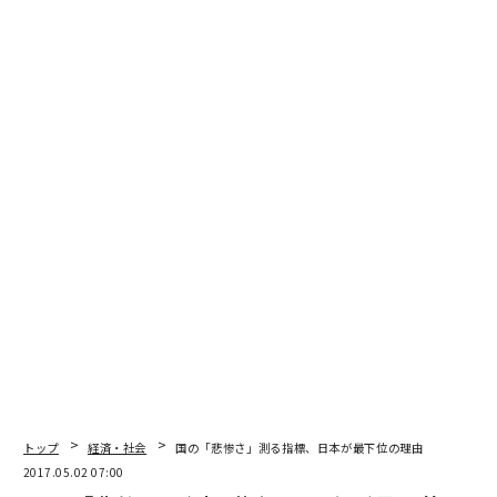
編集＝木内涼子
2026年9月号発売中
最新号の購入はこちらから
メンバーシップに登録する
トップ
経済・社会
国の「悲惨さ」測る指標、日本が最下位の理由
2017.05.02 07:00