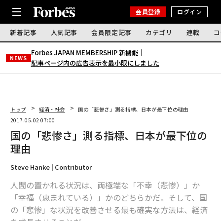
会員登録
ログイン
新着記事
人気記事
会員限定記事
カテゴリ
連載
コ
Forbes JAPAN MEMBERSHIP 新機能｜
NEWS
記事ページ内の広告表示を最小限にしました
トップ
経済・社会
国の「悲惨さ」測る指標、日本が最下位の理由
2017.05.02 07:00
国の「悲惨さ」測る指標、日本が最下位の
理由
Steve Hanke | Contributor
人間の置かれる状況は、両極端な「不幸（悲惨）」か
「幸福（恵まれている）」かのどちらかだ。そして、国
の「悲惨」な状況を改善させる最も確実な方法は、経済