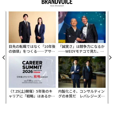
（プリウスPHV）」だった。トヨタは昨年も、「MIRAI
（ミライ）」で同賞の栄誉に輝いている。
代の
〜
「超
織
一方、小型で低燃費の車の重要性を反映し、今回から新
×ウ
う
小1
「
設された「ワールド・アーバン・カー」部門では、BMW
T
にし
左右
の「i3（アイスリー）」が受賞した。同部門ではスズキ
T
の小型車「イグニス」、シトロエン「C3」がトップ3に
日
目先の転職ではなく「10年後
「誠実さ」は競争力になるか
入った。
の価値」をつくる──アサイ
──WEOYモナコで見た、く
ンの長期伴走型支援とは
ら寿司の経営哲学
ジャガーが2部門で受賞
総合的な評価を反映した最高賞「ワールド・カー・オ
ブ・ザ・イヤー」選出されたのは、2016年春に発売され
た英ジャガー初のSUV、「F-PACE（Fペース）」だっ
〈7.25(土)開催〉5年後のキ
内製化こそ、コンサルティン
た。同モデルは「ワールド・カー・デザイン・オブ・
ャリアに「戦略」はあるか。
グの本質だ レバレジーズが
ザ・イヤー」でも受賞し、2つのタイトルを獲得した。
トップエグゼクティブのキャ
実践する、次世代ファームの
リアに触れる1日│CAREER S
全貌
UMMIT 2026
最高賞の最終選考に残ったモデルのうち、上位3車種に