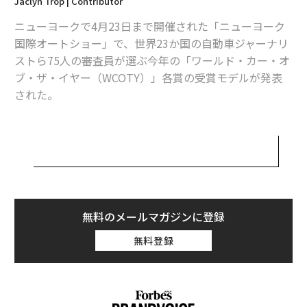
Jaclyn Trop | Contributor
ニューヨークで4月23日まで開催された「ニューヨーク
国際オートショー」で、世界23か国の自動車ジャーナリ
ストら75人の審査員が選ぶ今年の「ワールド・カー・オ
ブ・ザ・イヤー（WCOTY）」各賞の受賞モデルが発表
された。
同賞はカナダ・トロントに拠点を置く非営利団体「ワー
ルド・カー・アワーズ（WCA）」が主催。総合部門のほ
か、環境性能や都市性、デザイン、性能などを基準とす
る合計6つのカテゴリーで、最も優れた車を選び、表彰
する。
無料のメールマガジンに登録
環境性能についてこの一年、メディアで最も数多く名前
無料登録
が取り上げられたのは電気自動車のシボレー「ボルト」
とテスラ「モデルX」だったかもしれない。だが、その
性能で最も優れた車を称える「ワールド・グリーン・カ
ー」に選ばれたのは、トヨタの「プリウス・プライム