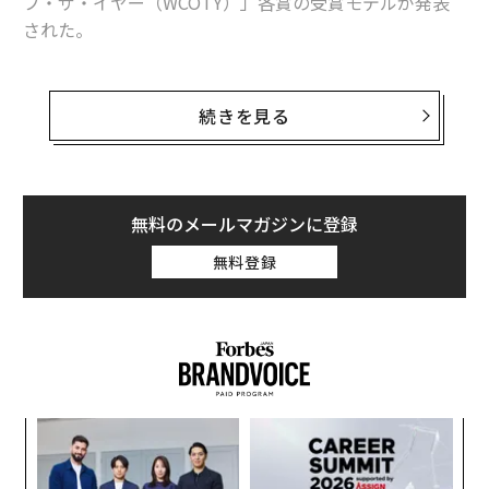
ブ・ザ・イヤー（WCOTY）」各賞の受賞モデルが発表
された。
同賞はカナダ・トロントに拠点を置く非営利団体「ワー
ルド・カー・アワーズ（WCA）」が主催。総合部門のほ
続きを見る
か、環境性能や都市性、デザイン、性能などを基準とす
る合計6つのカテゴリーで、最も優れた車を選び、表彰
する。
無料のメールマガジンに登録
環境性能についてこの一年、メディアで最も数多く名前
無料登録
が取り上げられたのは電気自動車のシボレー「ボルト」
とテスラ「モデルX」だったかもしれない。だが、その
性能で最も優れた車を称える「ワールド・グリーン・カ
ー」に選ばれたのは、トヨタの「プリウス・プライム
（プリウスPHV）」だった。トヨタは昨年も、「MIRAI
（ミライ）」で同賞の栄誉に輝いている。
なく
伝
Ja
る
er」
モ
模組
内