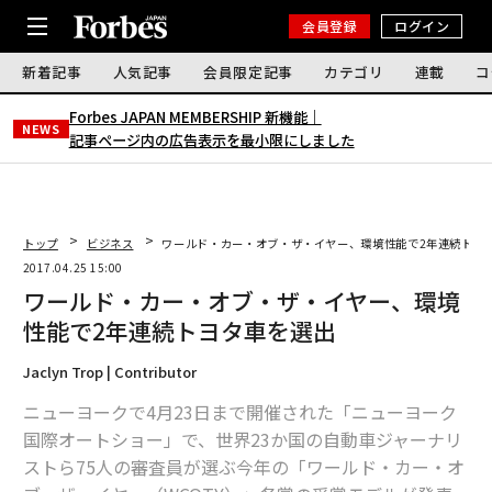
会員登録
ログイン
新着記事
人気記事
会員限定記事
カテゴリ
連載
コ
Forbes JAPAN MEMBERSHIP 新機能｜
NEWS
記事ページ内の広告表示を最小限にしました
トップ
ビジネス
ワールド・カー・オブ・ザ・イヤー、環境性能で2年連続トヨ
2017.04.25 15:00
ワールド・カー・オブ・ザ・イヤー、環境
性能で2年連続トヨタ車を選出
Jaclyn Trop | Contributor
ニューヨークで4月23日まで開催された「ニューヨーク
国際オートショー」で、世界23か国の自動車ジャーナリ
ストら75人の審査員が選ぶ今年の「ワールド・カー・オ