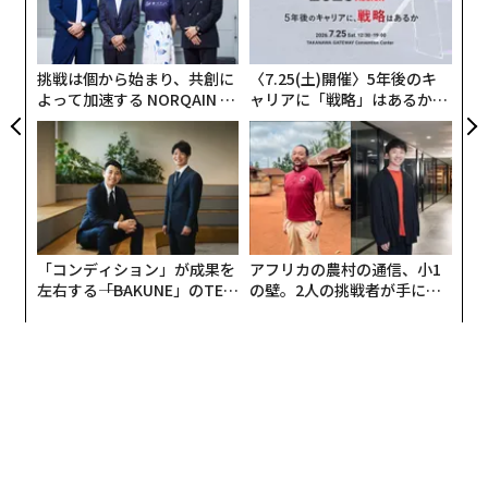
“使
グ
【N
実
C】
全
挑戦は個から始まり、共創に
〈7.25(土)開催〉5年後のキ
よって加速する NORQAIN JA
ャリアに「戦略」はあるか。
PAN 特別座談会
トップエグゼクティブのキャ
リアに触れる1日│CAREER S
UMMIT 2026
「コンディション」が成果を
アフリカの農村の通信、小1
左右する――「BAKUNE」のTEN
の壁。2人の挑戦者が手にし
TIALが支える「挑戦者の明
た「次なる武器」
日」