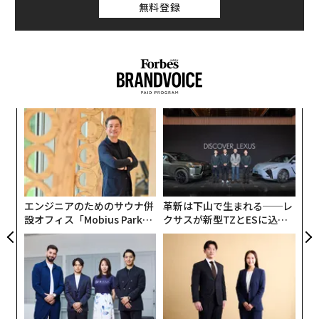
無料登録
関連記事
情熱的に話すには
「世界で最も稼ぐモデル」ランキング発表 SNSの影響力浮き彫りに
視聴者に情熱を感じてもらうのは、実はそんなに難しく
ない。なるべく多くの人に「自分はしっかり見られた」
麻薬より危険「食べるのをやめられなくなる食品」リスト
と感じてもらうことだ。それに、巧みな表現を並べるよ
義す
内
りも苦手なりに一生懸命伝えようとしているほうが好ま
20代女子が高級ホテルのアフタヌーンティーに集える謎
むス
グ
れる。聞き手が話し手を応援する気持ちになるからだ。
実
「
精神的に強い人が「絶対にしない」10のこと
全
─
ではいかに情熱を伝えるか？ 驚くほどシンプルなテク
ら
中国のセックス産業で働く女性は「1千万人以上」 現地小説家が試算
ニックを紹介しよう。
エンジニアのためのサウナ併
革新は下山で生まれる──レ
設オフィス「Mobius Park」
クサスが新型TZとESに込め
タグ：
デル／Dell
まず、壇上に立ち正面を向いたら、観衆のいる席を中
がオープン──タマディック
た「DISCOVER」の哲学
央・右・左の3ブロッックにわける。そして、左右どち
が健康経営を徹底する理由
らかのブロックの自分に近いところにいる一人を見て話
しはじめる。見られた相手は「なぜいきなり私をじっと
advertisement
見るのか？」と思うが、悪い気はしない。たいていは自
分が選ばれた気分になる。そして、話の切れ目で逆のブ