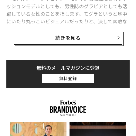
ッションモデルとしても、男性誌のグラビアとしても活
躍している女性のことを指します。モグラというと地中
にいたり丸っこいビジュアルだったりと、決して素敵な
イメージではありませんが「モグラ女子」は、なんとも
華やか！ 男性にとっても女性にとっても憧れのパーフ
続きを見る
ェクトな存在です。
モデル・グラビア・アイドル・女優・バラエティタレン
ト……芸能界で活躍する女性を5つに大別できるとし
無料のメールマガジンに登録
て、今までもこの垣根を越えた活躍は珍しいことではあ
無料登録
りませんでした。
グラビア出身のモデル、アイドル出身の女優も数多くい
ます。しかし最近は、「グラビア」と「その他」で偏り
なく人気を得ていく女子が増えているのが大きな特徴と
いえます。
義す
内
むス
グ
「モグラ女子」の代表として注目を集めている泉里香さ