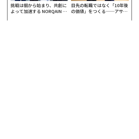
挑戦は個から始まり、共創に
目先の転職ではなく「10年後
ロックの中の一人を見て同じように話す。
よって加速する NORQAIN JA
の価値」をつくる──アサイ
PAN 特別座談会
ンの長期伴走型支援とは
さらにもう一度、最初に見ていたブロックに目線を戻
し、先ほど見つめた人より少し自分から離れた人を見
る。逆側も同じだ。これを繰り返して、自分の近くにい
た人から、だんだんと見る視聴者の領域を広げていく。
後ろの方まで見渡せたら、視線を送る人をまた自分に近
い人に戻す。
視線を休ませたいときは、顏を正面にして全体を見渡し
ながら話す。これで、集まっている人はまんべんなく
「見られた」と感じる。視線を動かすのに伴って話にテ
ンポやリズムも出るので、スピーチも歯切れよく聞こえ
る。
視線は「カット割り」