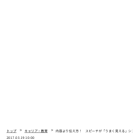
そんな心理を踏まえて、モグラ女子がスポットライトを
浴びている理由を深堀りすると、そこには「ハイブリッ
ド女子」の進化があります。
まず芸能界では、モデルやアイドルといった肩書きや垣
根を越えて活躍する人がますます増えています。例えば
ローラさんは、読者モデルからバラエティで引っ張りだ
このタレントとなり、さらには女優としてハリウッド映
画に出演。料理上手として本も出版しています。
近寄りがたいオーラをまとった女優たちもまた、バラエ
ティ番組で巧妙にいじられたときにチャーミングな一面
を見せ、人の心をわしづかみにしています。昨年結婚が
大きな話題となった北川景子さんもそのタイプ。ため息
が出るほど端正な顔立ちで、お高くとまっていてもおか
しくないのに、「お笑い好き」「超フランクで豪快」な
トップ
キャリア・教育
内容より伝え方！ スピーチが「うまく見える」シンプ
2017.03.19 10:00