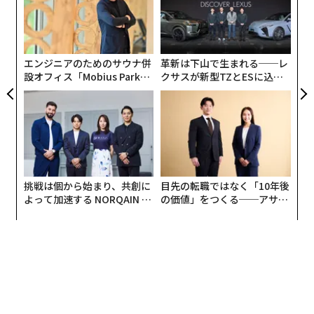
実
「
んは、その典型。7つの女性誌のレギュラーモデルを務
全
─
め人気を博している中、芸能活動13年目にしてグラビア
ら
デビュー。2016年11月の週刊ヤングジャンプでの水着グ
エンジニアのためのサウナ併
革新は下山で生まれる──レ
ラビア解禁時には「2016年最大の発見！！！」として紹
設オフィス「Mobius Park」
クサスが新型TZとESに込め
介されたほどです。
がオープン──タマディック
た「DISCOVER」の哲学
が健康経営を徹底する理由
女性誌のモデルという“女子の憧れ”としてのヘルシーな
魅力も、グラビアで求められる“男心をくすぐる”色気の
ある表情も、どちらも見せてくれる存在として、女性ウ
ケと男性ウケが両立することを改めて世の中に示してく
挑戦は個から始まり、共創に
目先の転職ではなく「10年後
れているのだと感じます。
よって加速する NORQAIN JA
の価値」をつくる──アサイ
PAN 特別座談会
ンの長期伴走型支援とは
以前、昨今のヴィーガン人気について「おしゃれ、美味
しい、身体にいい」と三拍子揃っていることを挙げまし
たが、複数の異なる魅力を求められるのは人も同様。こ
のモグラ女子人気の背景には、「美しくて、可愛さもあ
って、面白くて、頭も良くて……」と、女子たちの「な
んでもできる」への憧れが垣間見えます。