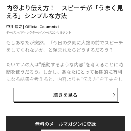
どの意外な顔でもファンを魅了しています。
内容より伝え方！ スピーチが「うまく見
える」シンプルな方法
次ページ ＞
では、一般の女子たちは？
中井 信之 | Official Columnist
ポージングディレクター/イメージコンサルタント
1
2
もしあなたが突然、「今日の夕刻に大勢の前でスピーチ
をしてくれないか」と頼まれたらどうするだろう？
文＝山田 茜
たいていの人は“感動するような内容”を考えることに時
2026年9月号発売中
間を使うだろう。しかし、あなたにとって長期的に有利
になる結果を考えると、内容よりも“伝え方”を工夫をし
たほうがいい。なぜなら私たちの脳は、内容に聞き入る
最新号の購入はこちらから
以前に、退屈な話し方には耳を傾けなくなるからだ。
続きを見る
記憶が短期的なものになるか長期的に残るかは、感情が
メンバーシップに登録する
ゆさぶられたかどうかで振り分けられる。聞いていて情
熱を感じられなかったものは、そのときはなるほどと思
無料のメールマガジンに登録
っても、あっという間に忘れ去られてしまう。