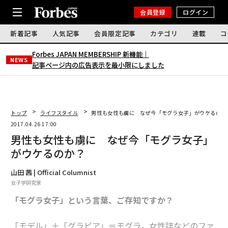
会員登録
ログイン
新着記事
人気記事
会員限定記事
カテゴリ
連載
コ
Forbes JAPAN MEMBERSHIP 新機能｜
NEWS
記事ページ内の広告表示を最小限にしました
トップ
ライフスタイル
男性も女性も虜に なぜ今「モグラ女子」がウケるのか
2017.04.26 17:00
男性も女性も虜に なぜ今「モグラ女子」
がウケるのか？
山田 茜 | Official Columnist
女子学研究家
「モグラ女子」という言葉、ご存知ですか？
「モデル」＋「グラビア」＝モグラ。女性誌などのファ