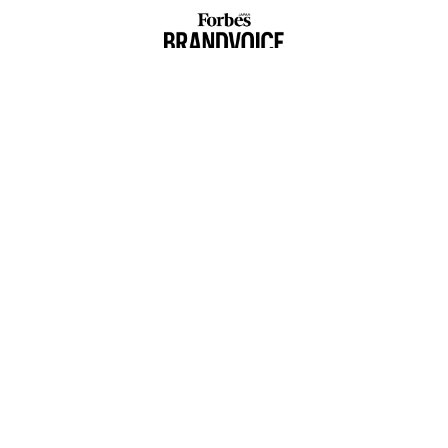
パ
技
無
目
防
の
ン
AIが変えるのは効率ではなく
「コンディション」が成果を
顧客体験だ──HubSpot Ja
左右する――「BAKUNE」のTEN
panが語る「Grow Better」
TIALが支える「挑戦者の明
な組織のつくり方
日」
挑戦は個から始まり、共創に
〜決断する人のAI〜AI時代の
よって加速する NORQAIN JA
金融パラダイムシフト、「超
PAN 特別座談会
個別化」の核心 【MUFG×ウ