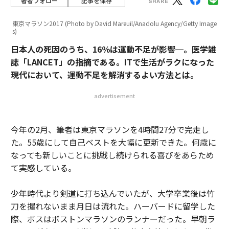
著者フォロー
記事を保存
東京マラソン2017 (Photo by David Mareuil/Anadolu Agency/Getty Image
s)
日本人の死因のうち、16％は運動不足が影響─。医学雑
誌「LANCET」の指摘である。ITで生活がラクになった
現代において、運動不足を解消するよい方法とは。
advertisement
今年の2月、筆者は東京マラソンを4時間27分で完走し
た。55歳にして自己ベストを大幅に更新できた。何歳に
なっても新しいことに挑戦し続けられる喜びをあらため
て実感している。
少年時代より剣道に打ち込んでいたが、大学卒業後は竹
刀を握れないまま月日は流れた。ハーバードに留学した
際、ボスはボストンマラソンのランナーだった。早朝ラ