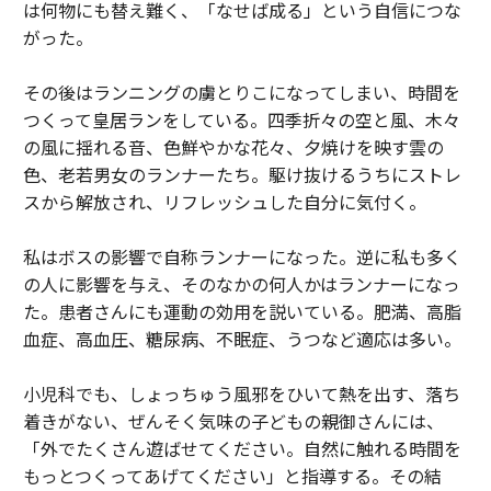
は何物にも替え難く、「なせば成る」という自信につな
がった。
その後はランニングの虜とりこになってしまい、時間を
つくって皇居ランをしている。四季折々の空と風、木々
の風に揺れる音、色鮮やかな花々、夕焼けを映す雲の
色、老若男女のランナーたち。駆け抜けるうちにストレ
スから解放され、リフレッシュした自分に気付く。
私はボスの影響で自称ランナーになった。逆に私も多く
の人に影響を与え、そのなかの何人かはランナーになっ
た。患者さんにも運動の効用を説いている。肥満、高脂
血症、高血圧、糖尿病、不眠症、うつなど適応は多い。
小児科でも、しょっちゅう風邪をひいて熱を出す、落ち
着きがない、ぜんそく気味の子どもの親御さんには、
「外でたくさん遊ばせてください。自然に触れる時間を
もっとつくってあげてください」と指導する。その結