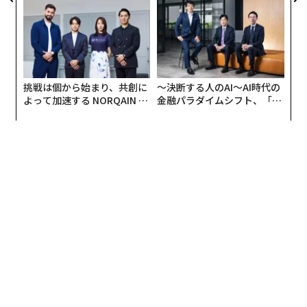
な組織のつくり方
日」
挑戦は個から始まり、共創に
〜決断する人のAI〜AI時代の
よって加速する NORQAIN JA
金融パラダイムシフト、「超
PAN 特別座談会
個別化」の核心 【MUFG×ウ
ェルスナビ×PwC】