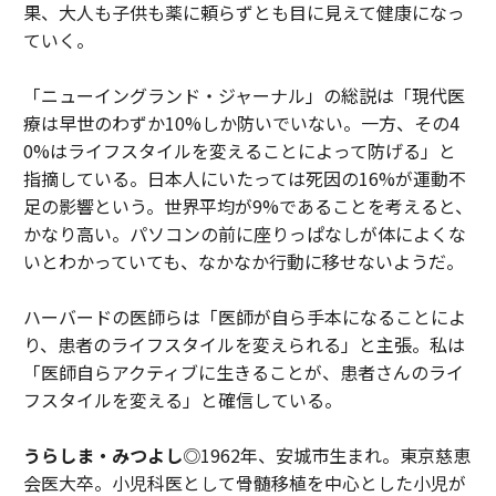
果、大人も子供も薬に頼らずとも目に見えて健康になっ
ていく。
「ニューイングランド・ジャーナル」の総説は「現代医
療は早世のわずか10%しか防いでいない。一方、その4
0%はライフスタイルを変えることによって防げる」と
指摘している。日本人にいたっては死因の16%が運動不
足の影響という。世界平均が9%であることを考えると、
かなり高い。パソコンの前に座りっぱなしが体によくな
いとわかっていても、なかなか行動に移せないようだ。
ハーバードの医師らは「医師が自ら手本になることによ
り、患者のライフスタイルを変えられる」と主張。私は
「医師自らアクティブに生きることが、患者さんのライ
フスタイルを変える」と確信している。
うらしま・みつよし
◎1962年、安城市生まれ。東京慈恵
会医大卒。小児科医として骨髄移植を中心とした小児が