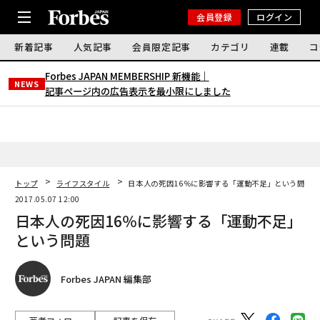
会員登録
ログイン
新着記事
人気記事
会員限定記事
カテゴリ
連載
コ
Forbes JAPAN MEMBERSHIP 新機能｜
NEWS
記事ページ内の広告表示を最小限にしました
トップ
ライフスタイル
日本人の死因16％に影響する「運動不足」という問題
2017.05.07 12:00
日本人の死因16％に影響する「運動不足」
という問題
Forbes JAPAN 編集部