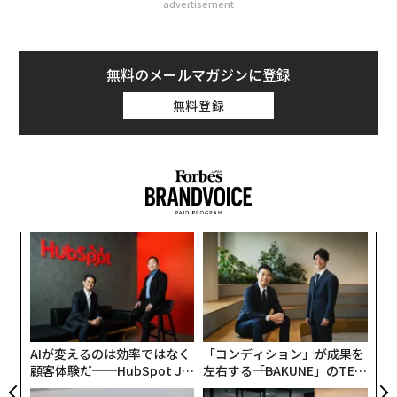
advertisement
無料のメールマガジンに登録
無料登録
パ
技
無
目
防
の
ン
AIが変えるのは効率ではなく
「コンディション」が成果を
顧客体験だ──HubSpot Ja
左右する――「BAKUNE」のTEN
panが語る「Grow Better」
TIALが支える「挑戦者の明