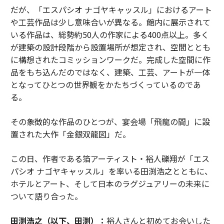
だが、「エスパシオ ナゴヤキャッスル」におけるアート
や工芸作品は少し意味合いが異なる。館内に展示されて
いる作品は、総勢約50人の作家による400点以上。多く
が建築の設計段階から設置場所が想定され、空間ととも
に構想されたコミッションワークだ。完成した空間に作
品をもち込んだのではなく、建築、工芸、アートが一体
となってひとつの世界観をかたちづくっているのであ
る。
その象徴的な作品のひとつが、宴会場「飛龍の間」に設
置された大作「金銀双龍図」だ。
この日、作者である箔アーティスト・裕人礫翔が「エス
パシオ ナゴヤキャッスル」を率いる田渕浩之とともに、
ホテルとアート、そして日本のラグジュアリーの未来に
ついて語り合った。
田渕浩之（以下、田渕）：
裕人さんと初めてお会いした