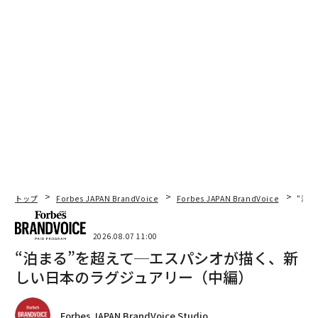
トップ
Forbes JAPAN BrandVoice
Forbes JAPAN BrandVoice
“泊
2026.08.07 11:00
“泊まる”を超えて─エスパシオが描く、新
しい日本のラグジュアリー（中編）
Forbes JAPAN BrandVoice Studio