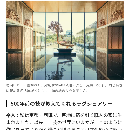
宿泊ロビーに置かれた、彫刻家の中林丈治による「光景 −松−」。同じ高さ
に望める名古屋城とともに一幅の絵のような美しさ。
500年前の技が教えてくれるラグジュアリー
裕人：
私は京都・西陣で、帯地に箔を引く職人の家に生
まれました。以来、工芸の世界にいますが、このように
作品を見ていただく機会が増えることは文化継承にもつ