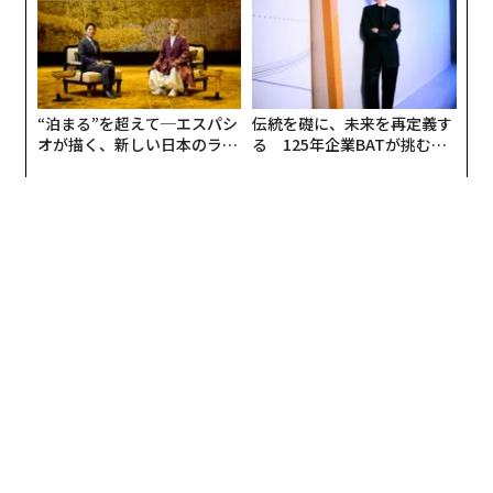
“泊まる”を超えて─エスパシ
伝統を礎に、未来を再定義す
オが描く、新しい日本のラグ
る 125年企業BATが挑むス
ジュアリー（中編）
モークレスな未来