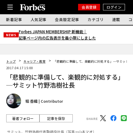
会員登録
ログイン
新着記事
人気記事
会員限定記事
カテゴリ
連載
コ
Forbes JAPAN MEMBERSHIP 新機能｜
NEWS
記事ページ内の広告表示を最小限にしました
トップ
キャリア・教育
「悲観的に準備して、楽観的に対処する」─サミット竹
2017.04.17 15:00
「悲観的に準備して、楽観的に対処する」
─サミット竹野浩樹社長
堀 香織 | Contributor
著者フォロー
記事を保存
サミット、竹野浩樹代表取締役社長（写真＝山本マオ）