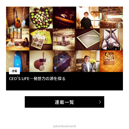
連載
CEO’S LIFE─発想力の源を探る
連載一覧
advertisement