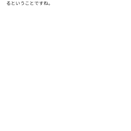
るということですね。
田渕：
私はそこに日本独自のラグジュアリーがあると思
っています。そして「エスパシオ」は、その価値を国内
外のお客様へ伝える場でありたい。日本の工芸やアー
ト、文化を未来へつなぐ役割を果たしていきたいと考え
ています。