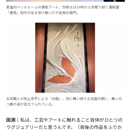
客室内ベッドルームの唐紙アート。作家は1624年から京都で続く唐紙屋
「唐長」初代の名を受け継いだ千田長右衛門。
左官職人の挾土秀平による「白龍」。地に舞い降りる双龍の間に、舞い立
つ蝶の姿が見立てられている。
田渕：
私は、工芸やアートに触れること自体がひとつの
ラグジュアリーだと思うんです。（背後の作品をふりか