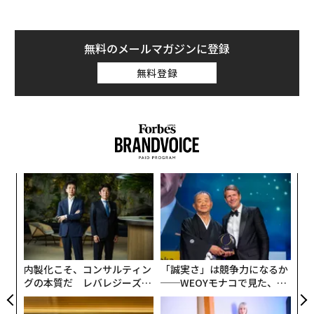
無料のメールマガジンに登録
無料登録
“
シ
グ
挑
よっ
PA
内製化こそ、コンサルティン
「誠実さ」は競争力になるか
グの本質だ レバレジーズが
──WEOYモナコで見た、く
実践する、次世代ファームの
ら寿司の経営哲学
全貌