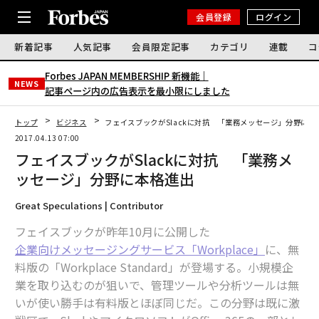
会員登録
ログイン
新着記事
人気記事
会員限定記事
カテゴリ
連載
コ
Forbes JAPAN MEMBERSHIP 新機能｜
NEWS
記事ページ内の広告表示を最小限にしました
トップ
ビジネス
フェイスブックがSlackに対抗 「業務メッセージ」分野に本
2017.04.13 07:00
フェイスブックがSlackに対抗 「業務メ
ッセージ」分野に本格進出
Great Speculations | Contributor
フェイスブックが昨年10月に公開した
企業向けメッセージングサービス「Workplace」
に、無
料版の「Workplace Standard」が登場する。小規模企
業を取り込むのが狙いで、管理ツールや分析ツールは無
いが使い勝手は有料版とほぼ同じだ。この分野は既に激