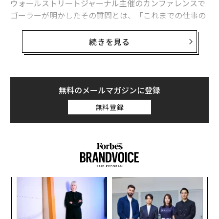
ウォールストリートジャーナル主催のカンファレンスで
関連記事
ゴーラーが明かしたその質問とは、「これまでの仕事の
フェイスブックの採用担当が面接で聞く、たった一つの質問
キャリアで最高の一日をあげるとしたら、どんな日でし
たか」というものだ。この質問でほとんどの人が自分の
続きを見る
麻薬より危険「食べるのをやめられなくなる食品」リスト
キャリアにおけるハイライトを熱く語り出す。
人材管理から福利厚生まで、日米HRテック20選
話が進むにつれ、フェイスブックが求める人材やポジシ
ョンに、その人物がいかにフィットするかが見えてく
性器凍結で性生活向上？ 驚きの新サービス「ラブ・ミスト」とは
無料のメールマガジンに登録
る。話を聞いているうちに適任ではないと分かるケース
無料登録
勤務先が「従業員を大切にしているか」見極める10のヒント
もある。
タグ：
Microsoft/マイクロソフト
Facebook/フェイスブック
advertisement
「
変え
─
FE
ら
ア
0年
の