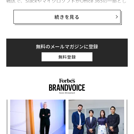
戦区で、SlackやマイクロソフトがOffice 365の一部とし
て提供中のTeams、セールスフォースのChatter、Flow
dockやJiveなどがしのぎを削っている。
続きを見る
フェイスブックは企業らにまず無料版を試してもらい、
有料版に移行することを狙っている。Workplaceの機能
はフェイスブックと類似しており、企業内でプロフィー
無料のメールマガジンに登録
ルやニュースフィード、グループ、ライブ動画やメッセ
無料登録
ージなどが共有できるほか、他社ともシームレスにつな
がれる。Workplaceの有料版は、すでに数千人のユーザ
ーが利用しているという。
Workplaceの利用料は最初の1000名までは一名につき月
額3ドル。1000名から1万名までは月額2ドル。1万名以
「
上には月額1ドルが適用される。ファイルや画像、動画
変え
─
のストレージは無制限で利用可能となっている。
FE
ら
ア
0年
の
た