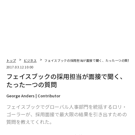
編集＝上田裕資
2026年9月号発売中
トップ
ビジネス
フェイスブックの採用担当が面接で聞く、たった一つの質問
2017.03.12 10:00
フェイスブックの採用担当が面接で聞く、
最新号の購入はこちらから
たった一つの質問
George Anders | Contributor
メンバーシップに登録する
フェイスブックでグローバル人事部門を統括するロリ・
ゴーラーが、採用面接で最大限の結果を引き出すための
質問を教えてくれた。