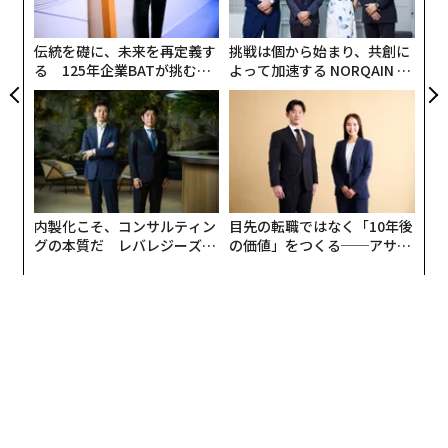
た
伝統を礎に、未来を再定義す
挑戦は個から始まり、共創に
る 125年企業BATが挑むス
よって加速する NORQAIN JA
モークレスな未来
PAN 特別座談会
内製化こそ、コンサルティン
目先の転職ではなく「10年後
グの本質だ レバレジーズが
の価値」をつくる──アサイ
実践する、次世代ファームの
ンの長期伴走型支援とは
全貌
編集＝上田裕資