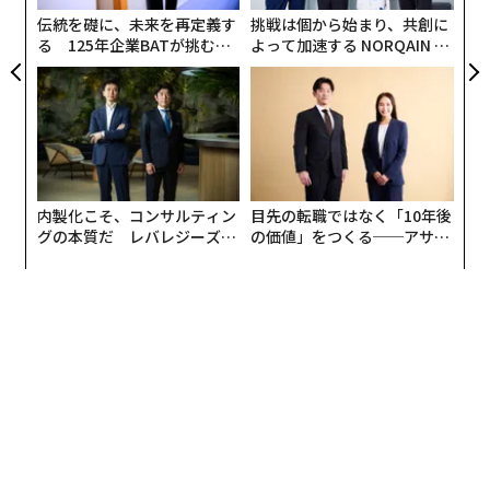
伝統を礎に、未来を再定義す
挑戦は個から始まり、共創に
る 125年企業BATが挑むス
よって加速する NORQAIN JA
モークレスな未来
PAN 特別座談会
内製化こそ、コンサルティン
目先の転職ではなく「10年後
グの本質だ レバレジーズが
の価値」をつくる──アサイ
実践する、次世代ファームの
ンの長期伴走型支援とは
全貌