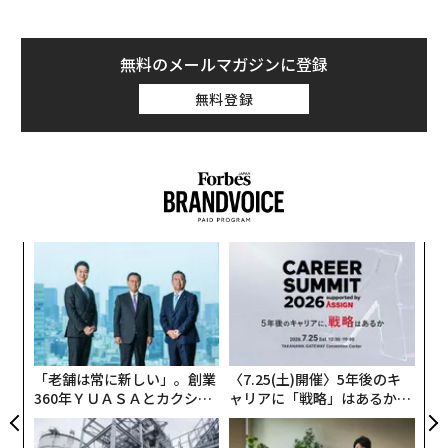
無料のメールマガジンに登録
無料登録
なく
革
Ja
ク
er」
た「
「
─
ら
「老舗は常に新しい」。創業
〈7.25(土)開催〉5年後のキ
360年ＹＵＡＳＡとカクシン
ャリアに「戦略」はあるか。
CEO田尻望が語る、AIを超え
トップエグゼクティブのキャ
る人の価値
リアに触れる1日│CAREER S