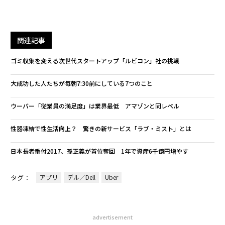
関連記事
ゴミ収集を変える次世代スタートアップ「ルビコン」社の挑戦
大成功した人たちが毎朝7:30前にしている7つのこと
ウーバー「従業員の満足度」は業界最低 アマゾンと同レベル
性器凍結で性生活向上？ 驚きの新サービス「ラブ・ミスト」とは
日本長者番付2017、孫正義が首位奪回 1年で資産6千億円増やす
タグ：
アプリ
デル／Dell
Uber
advertisement