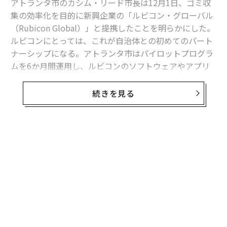
アトランタ市のカシム・リード市長は12月1日、ゴミ収
集の効率化を目的に新興企業の「ルビコン・グローバル
（Rubicon Global）」と提携したことを明らかにした。
ルビコンにとっては、これが自治体との初めてのパート
ナーシップになる。アトランタ市はパイロットプログラ
ムを6か月間運用し、ルビコンのソフトウェアやアプリ
を活用することになる。
続きを見る
アトランタ市に本拠を置くルビコンは、300人以上の従
業員を抱え、売上高は数億ドルに達する。同社は、大手
スーパーマーケットチェーンのウェグマンズやセブンイ
レブンを含む5,000社以上と契約し、フォーブスの「次
無料のメールマガジンに登録
世代のスタートアップ企業2016年」にも選出されている
無料登録
が、ゴミ処理業界においては小規模なプレーヤーの一つ
に過ぎない。
現在、アトランタ市では、市と契約するゴミ回収業者が
96,000世帯を回っている。今回の提携で、これらの業者