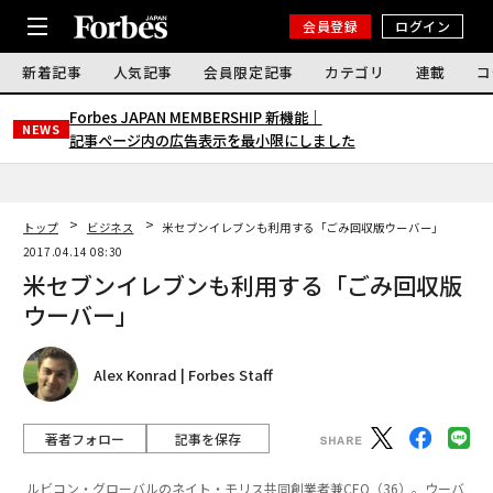
会員登録
ログイン
新着記事
人気記事
会員限定記事
カテゴリ
連載
コ
Forbes JAPAN MEMBERSHIP 新機能｜
NEWS
記事ページ内の広告表示を最小限にしました
トップ
ビジネス
米セブンイレブンも利用する「ごみ回収版ウーバー」
2017.04.14 08:30
米セブンイレブンも利用する「ごみ回収版
ウーバー」
Alex Konrad | Forbes Staff
著者フォロー
記事を保存
ルビコン・グローバルのネイト・モリス共同創業者兼CEO（36）。ウーバ