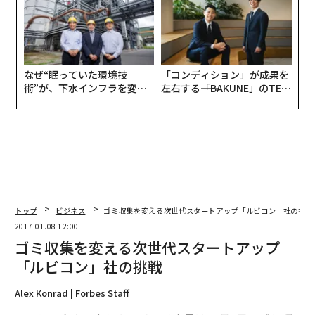
UMMIT 2026
なぜ“眠っていた環境技
「コンディション」が成果を
術”が、下水インフラを変え
左右する――「BAKUNE」のTEN
たのか──産総研×月島JFE
TIALが支える「挑戦者の明
アクアソリューションの10年
日」
トップ
ビジネス
ゴミ収集を変える次世代スタートアップ「ルビコン」社の挑戦
2017.01.08 12:00
ゴミ収集を変える次世代スタートアップ
「ルビコン」社の挑戦
Alex Konrad | Forbes Staff