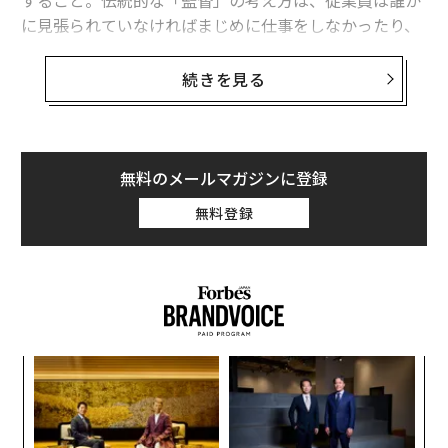
すること。伝統的な「監督」の考え方は、従業員は誰か
に見張られていなければまじめに仕事をしなかったり、
間違いを犯したりするという恐れに基づいている。
続きを見る
「管理者」は後ろに向かって進み、自分の軍隊の誰かが
行進を乱していないかに目を光らせる。後ろ向きに行進
しているので地平線の向こうを見ることはできないの
だ。
無料のメールマガジンに登録
無料登録
ナ併
“
k」
シ
ック
グ
内
由
グ