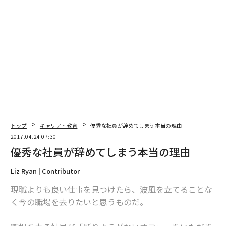
2026年9月号発売中
最新号の購入はこちらから
メンバーシップに登録する
関連記事
トップ
キャリア・教育
優秀な社員が辞めてしまう本当の理由
2017.04.24 07:30
勤務先が「従業員を大切にしているか」見極める10のヒント
優秀な社員が辞めてしまう本当の理由
絶対に受けてはいけない10のはり治療
Liz Ryan | Contributor
現職よりも良い仕事を見つけたら、波風を立てることな
あなたを操るために「サイコパス上司」が取る7つの行動
く今の職場を去りたいと思うものだ。
精神的に強い人が「絶対にしない」10のこと