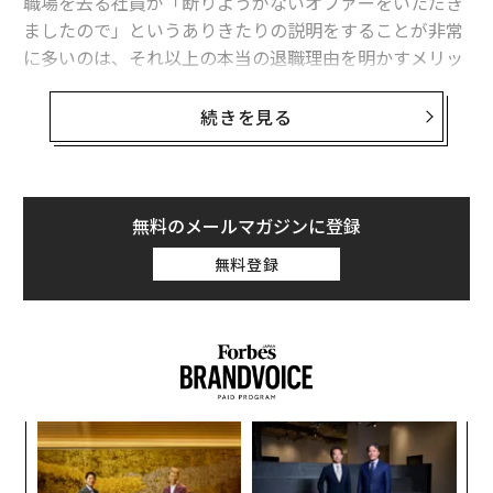
職場を去る社員が「断りようがないオファーをいただき
性器凍結で性生活向上？ 驚きの新サービス「ラブ・ミスト」とは
ましたので」というありきたりの説明をすることが非常
に多いのは、それ以上の本当の退職理由を明かすメリッ
トが全くないからだ。
タグ：
ピジョン
続きを見る
もちろん裏には「断りようがないオファー」以上の何か
があるわけだが、社員のニーズを無視したり、ありがた
advertisement
みを忘れたり、堂々と不当な扱いをしたりしてきた会社
には、本当の話を知る資格などない。
無料のメールマガジンに登録
無料登録
ナ併
“
k」
シ
ック
グ
内