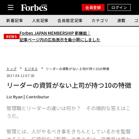
会員登録
ログイン
新着記事
人気記事
会員限定記事
カテゴリ
連載
コ
Forbes JAPAN MEMBERSHIP 新機能｜
NEWS
記事ページ内の広告表示を最小限にしました
トップ
ビジネス
リーダーの資質がない上司が持つ10の特徴
2017.04.12 07:30
リーダーの資質がない上司が持つ10の特徴
Liz Ryan | Contributor
管理職とリーダーの違いは何か？ その端的な答えはこ
うだ。
管理とは、人がやるべき事をきちんとしているかを監督