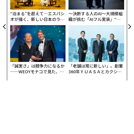
実
全
“泊まる”を超えて─エスパシ
〜決断する人のAI〜大規模組
オが描く、新しい日本のラグ
織が挑む「AIフル実装」“使
ジュアリー（中編）
う”企業から“動く”企業へ【N
TTドコモビジネス×PwC】
「誠実さ」は競争力になるか
「老舗は常に新しい」。創業
──WEOYモナコで見た、く
360年ＹＵＡＳＡとカクシン
ら寿司の経営哲学
CEO田尻望が語る、AIを超え
る人の価値
編集＝遠藤宗生