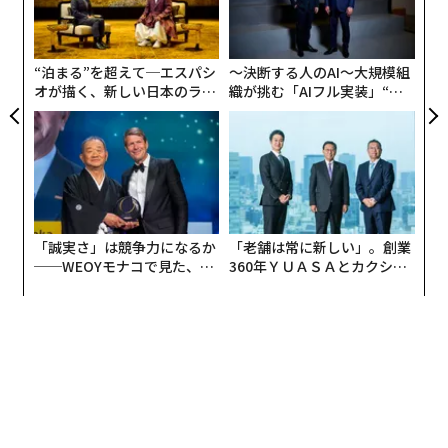
由
グ
実
全
“泊まる”を超えて─エスパシ
〜決断する人のAI〜大規模組
オが描く、新しい日本のラグ
織が挑む「AIフル実装」“使
ジュアリー（中編）
う”企業から“動く”企業へ【N
TTドコモビジネス×PwC】
「誠実さ」は競争力になるか
「老舗は常に新しい」。創業
──WEOYモナコで見た、く
360年ＹＵＡＳＡとカクシン
ら寿司の経営哲学
CEO田尻望が語る、AIを超え
る人の価値
編集＝遠藤宗生