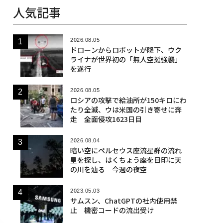
人気記事
2026.08.05
ドローンからロボットが降下、ウク
ライナが世界初の「無人空挺強襲」
を遂行
2026.08.05
ロシアの攻撃で給油所が150キロにわ
たり全滅、ウは米国の引き寄せに奔
走 全面侵攻1623日目
2026.08.04
暗い空にペルセウス座流星群の流れ
星を探し、はくちょう座を目印に天
の川を辿る 今週の夜空
2023.05.03
サムスン、ChatGPTの社内使用禁
止 機密コードの流出受け