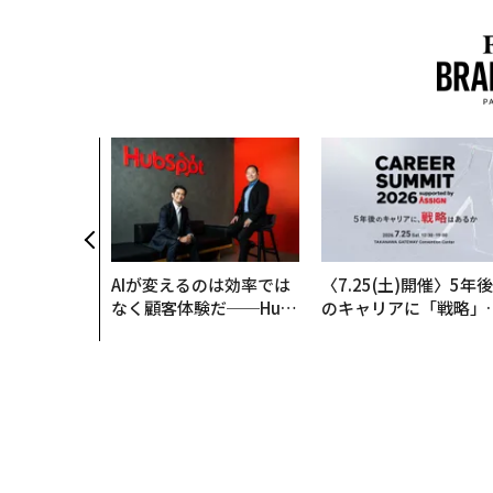
AIが変えるのは効率では
〈7.25(土)開催〉5年後
なく顧客体験だ──Hub
のキャリアに「戦略」
Spot Japanが語る「Gr
あるか。トップエグゼ
ow Better」な組織のつ
ティブのキャリアに触
くり方
る1日│CAREER SUMM
T 2026