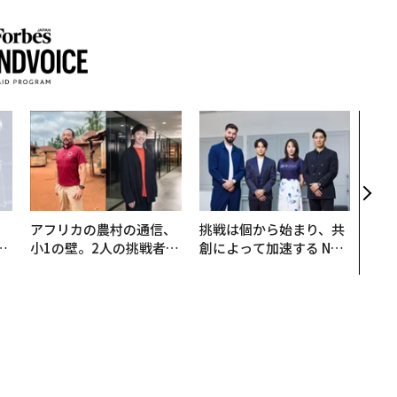
“泊
スパ
日本
（前
アフリカの農村の通信、
挑戦は個から始まり、共
は
小1の壁。2人の挑戦者が
創によって加速する NOR
ク
手にした「次なる武器」
QAIN JAPAN 特別座談会
れ
I