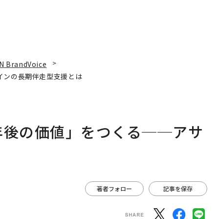
N BrandVoice
インの長期伴走型支援とは
年後の価値」をつくる──アサ
は
著者フォロー
記事を保存