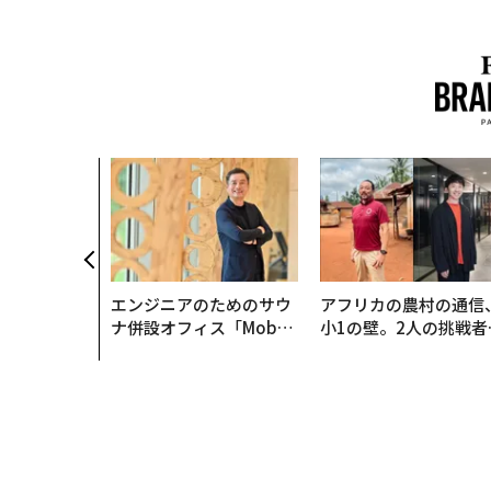
エンジニアのためのサウ
アフリカの農村の通信
ナ併設オフィス「Mobiu
小1の壁。2人の挑戦者
s Park」がオープン──
手にした「次なる武器
タマディックが健康経営
を徹底する理由