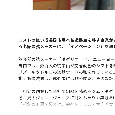
コストの低い成長国市場へ製造拠点を移す企業が
る老舗の弦メーカーは、「イノベーション」を通
弦楽器の弦メーカー「ダダリオ」は、 ニューヨー
場内では、数百人の従業員が交替勤務のシフトを
ブズーキやトルコの楽器ウードの弦を作っている
動く製造装置は、部外者には非公開だ。その設計
祖父の創業した会社でCEOを務めるジム・ダダ
を、兄のジョン・ジュニア(71)とふたりで築きあ
「祖父の工房を思えば、会社をここまで大きく育