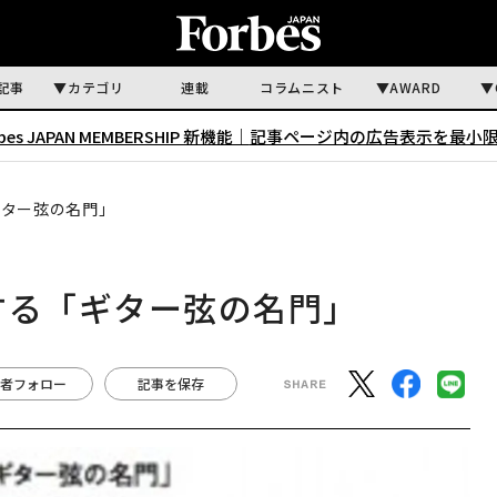
記事
カテゴリ
連載
コラムニスト
AWARD
rbes JAPAN MEMBERSHIP 新機能｜
記事ページ内の広告表示を最小
゙ター弦の名門」
する「ギター弦の名門」
者フォロー
記事を保存