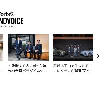
「誠
るか
見た
学
、
〜決断する人のAI〜AI時
革新は下山で生まれる─
が
代の金融パラダイムシフ
─レクサスが新型TZとE
」
ト、「超個別化」の核心
Sに込めた「DISCOVE
【MUFG×ウェルスナビ
R」の哲学
×PwC】