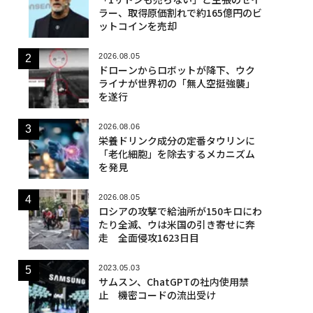
ラー、取得原価割れで約165億円のビ
ットコインを売却
2026.08.05
ドローンからロボットが降下、ウク
ライナが世界初の「無人空挺強襲」
を遂行
2026.08.06
栄養ドリンク成分の定番タウリンに
「老化細胞」を除去するメカニズム
を発見
2026.08.05
ロシアの攻撃で給油所が150キロにわ
たり全滅、ウは米国の引き寄せに奔
走 全面侵攻1623日目
2023.05.03
サムスン、ChatGPTの社内使用禁
止 機密コードの流出受け