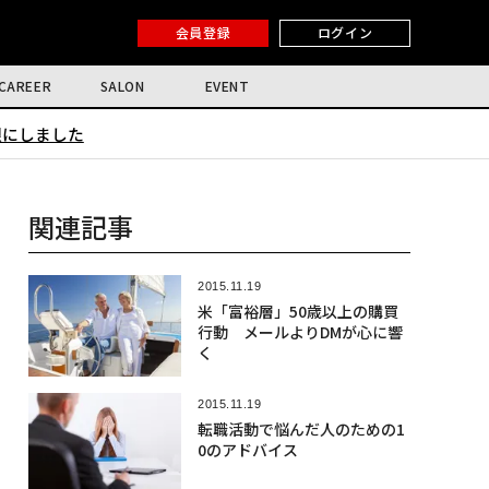
会員登録
ログイン
CAREER
SALON
EVENT
限にしました
関連記事
2015.11.19
米「富裕層」50歳以上の購買
行動 メールよりDMが心に響
く
2015.11.19
転職活動で悩んだ人のための1
0のアドバイス