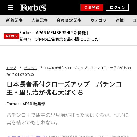
会員登録
ログイン
新着記事
人気記事
会員限定記事
カテゴリ
連載
コ
Forbes JAPAN MEMBERSHIP 新機能｜
NEWS
記事ページ内の広告表示を最小限にしました
トップ
ビジネス
日本長者番付クローズアップ パチンコ王・里見治が挑む大ば
2017.04.07 07:30
日本長者番付クローズアップ パチンコ
王・里見治が挑む大ばくち
Forbes JAPAN 編集部
パチンコ王で馬主の里見治が打った大ばくちが、ついに
実を結ぶかもしれない。