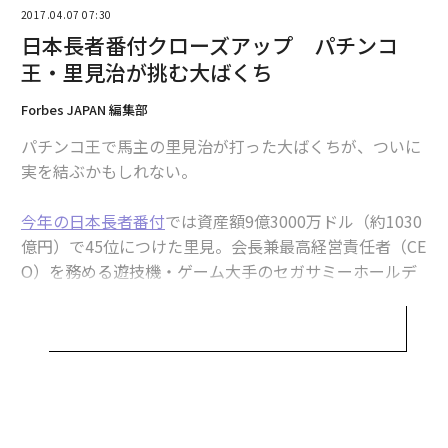
2017.04.07 07:30
編集＝遠藤宗生
日本長者番付クローズアップ パチンコ
王・里見治が挑む大ばくち
2026年9月号発売中
Forbes JAPAN 編集部
パチンコ王で馬主の里見治が打った大ばくちが、ついに
実を結ぶかもしれない。
最新号の購入はこちらから
今年の日本長者番付
では資産額9億3000万ドル（約1030
メンバーシップに登録する
億円）で45位につけた里見。会長兼最高経営責任者（CE
O）を務める遊技機・ゲーム大手のセガサミーホールデ
ィングスは今月、韓国のカジノ運営会社パラダイスグル
ープと共同で、韓国初の統合型リゾート（IR）施設「パ
ラダイスシティ」をソウル近郊の仁川国際空港そばにオ
関連記事
ープンする。
「世界一の富豪」だった日本人とは？ 長者番付に関する12のトリビア
1兆3000億ウォン（約1300億円）をかけて誕生する同施
世界のワイン「5本に1本は偽物」 偽造品を見分ける方法とは
設は、4月20日に開業予定。45％を出資しているセガサ