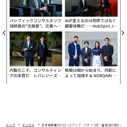
の
た
パシフィックコンサルタンツ
AIが変えるのは効率ではなく
技師長の"北極星"。災害への
顧客体験だ──HubSpot Ja
無力感を乗り越え見つけた、
panが語る「Grow Better」
防災一筋20年の答え
な組織のつくり方
内製化こそ、コンサルティン
挑戦は個から始まり、共創に
グの本質だ レバレジーズが
よって加速する NORQAIN JA
実践する、次世代ファームの
PAN 特別座談会
全貌
トップ
ビジネス
日本長者番付クローズアップ パチンコ王・里見治が挑む大ば