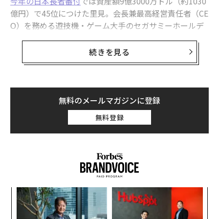
今年の日本長者番付
では資産額9億3000万ドル（約1030
億円）で45位につけた里見。会長兼最高経営責任者（CE
O）を務める遊技機・ゲーム大手のセガサミーホールデ
ィングスは今月、韓国のカジノ運営会社パラダイスグル
ープと共同で、韓国初の統合型リゾート（IR）施設「パ
続きを見る
ラダイスシティ」をソウル近郊の仁川国際空港そばにオ
ープンする。
1兆3000億ウォン（約1300億円）をかけて誕生する同施
無料のメールマガジンに登録
設は、4月20日に開業予定。45％を出資しているセガサ
無料登録
ミーにとっては賭けだが、里見にはさらに大きな狙いが
ある。
革
ク
た「
ア