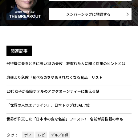
メンバーシップに登録する
関連記事
飛行機に乗るときに多い15の失敗 旅慣れた人に聞く対策のヒントとは
麻薬より危険「食べるのをやめられなくなる食品」リスト
20代女子が高級ホテルのアフタヌーンティーに集える謎
「世界の人気エアライン」、日本トップはJAL 7位
世界が仰天した「日本車の変な名前」ワースト7 名前が男性器の車も
タグ：
ボノ
レビ
デル／Dell