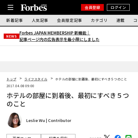
会員登録
ログイン
新着記事
人気記事
会員限定記事
カテゴリ
連載
コ
Forbes JAPAN MEMBERSHIP 新機能｜
NEWS
記事ページ内の広告表示を最小限にしました
トップ
ライフスタイル
ホテルの部屋に到着後、最初にすべき５つのこと
2017.04.08 09:00
ホテルの部屋に到着後、最初にすべき５つ
のこと
Leslie Wu | Contributor