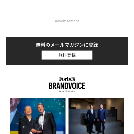
advertisement
無料のメールマガジンに登録
無料登録
創業
パ
シン
技
超え
無
革
防
ク
た「