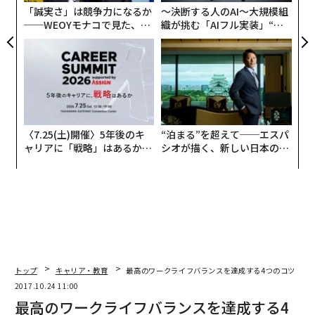
「誠実さ」は競争力になるか
〜決断する人のAI〜大規模組
──WEOYモナコで見た、く
織が挑む「AIフル実装」“使
ら寿司の経営哲学
う”企業から“動く”企業へ【N
TTドコモビジネス×PwC】
〈7.25(土)開催〉5年後のキ
“泊まる”を超えて──エスパ
ャリアに「戦略」はあるか。
シオが描く、新しい日本のラ
トップエグゼクティブのキャ
グジュアリー（前編）
リアに触れる1日│CAREER S
UMMIT 2026
トップ
キャリア・教育
最高のワークライフバランスを達成する4つのコツ
2017.10.24 11:00
最高のワークライフバランスを達成する4