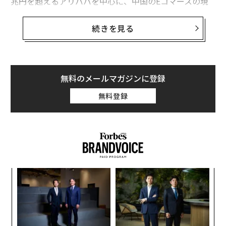
兆円を超えるアリババを中心に、中国のEコマースの現
状をリポートする。
続きを見る
1. モバイル第一主義
アクセンチュアのデータでは中国人はスマホから1日平
均4.7時間ネットに接続している。
無料のメールマガジンに登録
アリババは「モバイルショッピングは、総販売額の80％
無料登録
を占めた」と報告している。「アリババ傘下のタオバオ
ユーザーは1日の20分以上をモバイルでの買い物にあて
る。一方、アマゾンのモバイルユーザーは1日に8.9分し
かサイトを利用していない」という。企業らは、中国で
はモバイルでの購入が中心であることをしっかり認識す
べきだ。
キ
「
か。
─
2. エンタメ情報を絡めたプラットフォーム構築
キャ
ら
伝
R S
る
中国の主要ECサイトはニュースサイトや動画サイトとと
モ