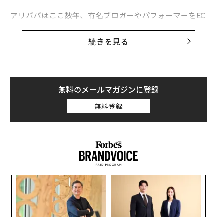
最新号の購入はこちらから
アリババはここ数年、有名ブロガーやパフォーマーをEC
サイトのタオバオ（淘宝）に引き込む手段として活用
し、ウェイボー（微博）やチャットアプリのモモ（陌
続きを見る
メンバーシップに登録する
陌）、動画サイトYoukuTudou（優酷土豆）といったプ
ラットフォームに投資を続けてきた。ブロガーの中には
タオバオ内でファッションブランドを立ち上げ、数百万
ドルを稼ぐ人もいる。彼らはタオバオで売られている他
無料のメールマガジンに登録
の商品についても、ライブストリーミングやブログで紹
関連記事
無料登録
介する。
アリババ急成長を支える「ネット有名人」 売上50億円のスターも
アリババはユーザーを自社サイトに長く滞在させるため
麻薬より危険「食べるのをやめられなくなる食品」リスト
に、ソーシャルメディアとECを融合させようとしてい
る。例えばライブストリーミングイベント中には、ネッ
中国アリババに勝てないアマゾン アジア市場覇権争いの行方
トセレブが身に着けているグッズを購入するためのリン
ンツ
〈7
クが表示される。アリババによると、ウェイボーで400
羞恥心にも対応？ アマゾンの「ダッシュボタン」が対象商品を拡大
への
ャ
万近いフォロワーを持つジャン・リンチャオ（張林超）
た、
ト
上司に絶対教えてはいけない、あなたに関する10のこと
革
が12月に行ったライブストリームは、百万人に視聴され
リア
ク