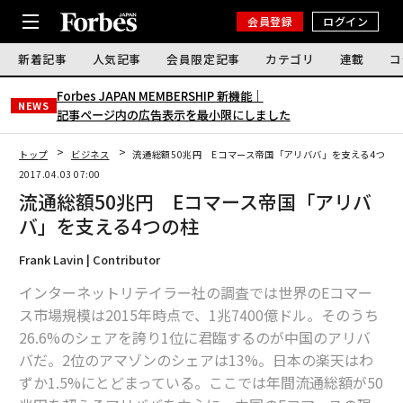
会員登録
ログイン
新着記事
人気記事
会員限定記事
カテゴリ
連載
コ
Forbes JAPAN MEMBERSHIP 新機能｜
NEWS
記事ページ内の広告表示を最小限にしました
トップ
ビジネス
流通総額50兆円 Eコマース帝国「アリババ」を支える4つの
2017.04.03 07:00
流通総額50兆円 Eコマース帝国「アリバ
バ」を支える4つの柱
Frank Lavin | Contributor
インターネットリテイラー社の調査では世界のEコマー
ス市場規模は2015年時点で、1兆7400億ドル。そのうち
26.6%のシェアを誇り1位に君臨するのが中国のアリバ
バだ。2位のアマゾンのシェアは13%。日本の楽天はわ
ずか1.5%にとどまっている。ここでは年間流通総額が50