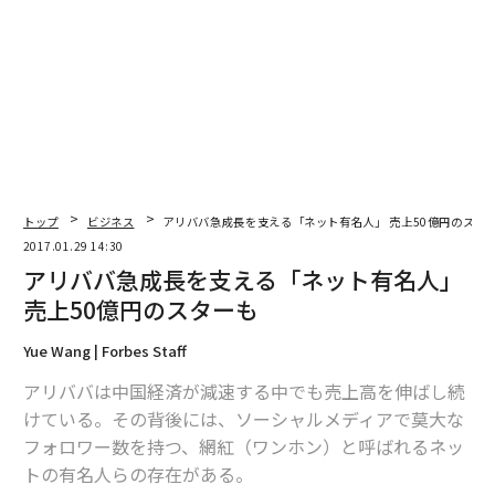
トップ
ビジネス
アリババ急成長を支える「ネット有名人」 売上50億円のスタ
2017.01.29 14:30
アリババ急成長を支える「ネット有名人」
売上50億円のスターも
Yue Wang | Forbes Staff
編集＝上田裕資
アリババは中国経済が減速する中でも売上高を伸ばし続
けている。その背後には、ソーシャルメディアで莫大な
フォロワー数を持つ、網紅（ワンホン）と呼ばれるネッ
2026年9月号発売中
トの有名人らの存在がある。