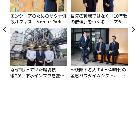
UM
たという。
た「
タグ：
eコマース
楽天
アクセンチュア
デル／Dell
エンジニアのためのサウナ併
目先の転職ではなく「10年後
設オフィス「Mobius Park」
の価値」をつくる──アサイ
がオープン──タマディック
ンの長期伴走型支援とは
が健康経営を徹底する理由
advertisement
なぜ“眠っていた環境技
〜決断する人のAI〜AI時代の
術”が、下水インフラを変え
金融パラダイムシフト、「超
たのか──産総研×月島JFE
個別化」の核心 【MUFG×ウ
アクアソリューションの10年
ェルスナビ×PwC】