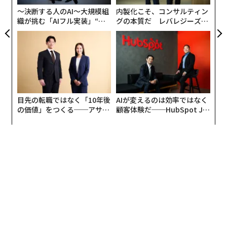
もにオンラインの主要ハブを構築している。アリババは
〜決断する人のAI〜大規模組
内製化こそ、コンサルティン
動画サイト「Youku（優酷）」を40億ドル（約4500億
織が挑む「AIフル実装」“使
グの本質だ レバレジーズが
円）で買収し、同社のECプラットフォームを「ライフス
う”企業から“動く”企業へ【N
実践する、次世代ファームの
タイルチャンネル」の地位に高めた。その内部で消費者
TTドコモビジネス×PwC】
全貌
は幅広いニュースや娯楽に触れ、セレブやブランドと交
流し、オンラインコミュニティを成長させている。
目先の転職ではなく「10年後
AIが変えるのは効率ではなく
の価値」をつくる──アサイ
顧客体験だ──HubSpot Ja
ンの長期伴走型支援とは
panが語る「Grow Better」
な組織のつくり方