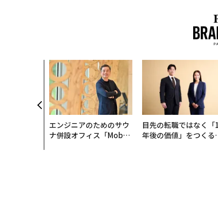
始まり、共
速する NOR
AN 特別座談会
エンジニアのためのサウ
目先の転職ではなく「1
ナ併設オフィス「Mobiu
年後の価値」をつくる
s Park」がオープン──
─アサインの長期伴走
タマディックが健康経営
支援とは
を徹底する理由