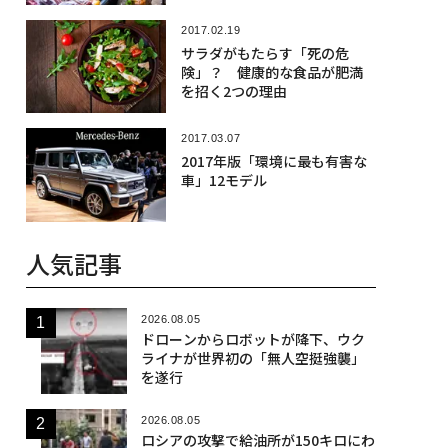
2017.02.19
サラダがもたらす「死の危
険」？ 健康的な食品が肥満
を招く2つの理由
2017.03.07
2017年版「環境に最も有害な
車」12モデル
人気記事
2026.08.05
ドローンからロボットが降下、ウク
ライナが世界初の「無人空挺強襲」
を遂行
2026.08.05
ロシアの攻撃で給油所が150キロにわ