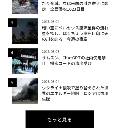
たり全滅、ウは米国の引き寄せに奔
走 全面侵攻1623日目
2026.08.04
暗い空にペルセウス座流星群の流れ
星を探し、はくちょう座を目印に天
の川を辿る 今週の夜空
2023.05.03
サムスン、ChatGPTの社内使用禁
止 機密コードの流出受け
2026.08.04
ウクライナ侵攻で塗り替えられた世
界のエネルギー地図 ロシアは信用
失墜
もっと見る