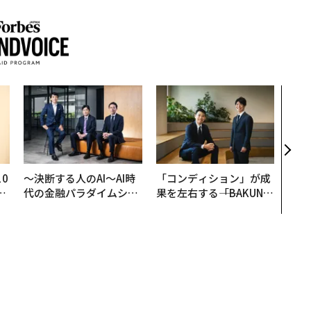
AI
なく
Spo
ow 
くり
0
〜決断する人のAI〜AI時
「コンディション」が成
─
代の金融パラダイムシフ
果を左右する――「BAKUN
型
ト、「超個別化」の核心
E」のTENTIALが支える
【MUFG×ウェルスナビ
「挑戦者の明日」
×PwC】