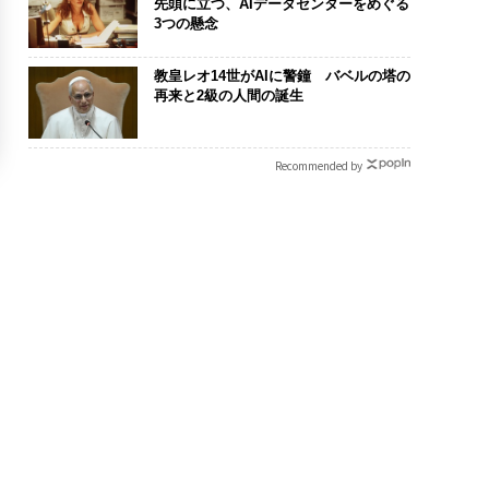
先頭に立つ、AIデータセンターをめぐる
3つの懸念
教皇レオ14世がAIに警鐘 バベルの塔の
再来と2級の人間の誕生
Recommended by