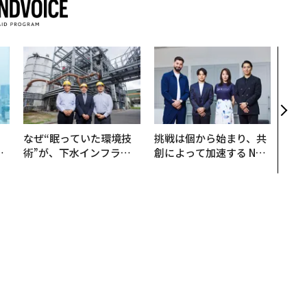
伝統
義す
が挑
来
。
なぜ“眠っていた環境技
挑戦は個から始まり、共
と
術”が、下水インフラを
創によって加速する NOR
語
変えたのか──産総研×
QAIN JAPAN 特別座談会
値
月島JFEアクアソリュー
ションの10年