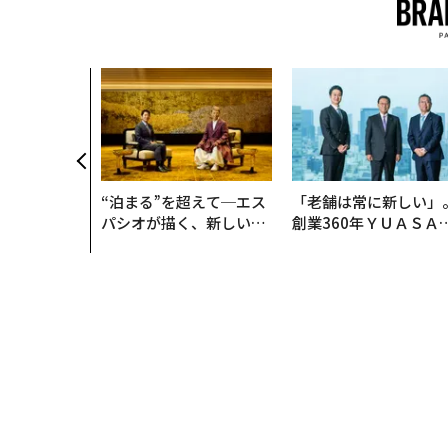
“泊まる”を超えて─エス
「老舗は常に新しい」
パシオが描く、新しい日
創業360年ＹＵＡＳＡ
本のラグジュアリー（中
カクシンCEO田尻望が
編）
る、AIを超える人の価