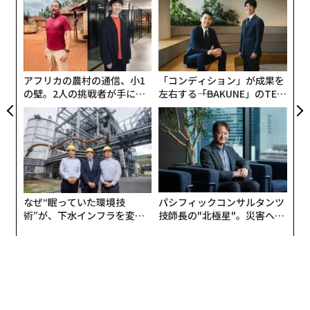
「『昔はこうだった』ということにわざわざ聞く耳を持
むス
オ
ジ
たなくていい。だって、昔はヘルパーさんもいなかった
「
し、システムも今とはまるで違うはず」と奥田氏はい
3
う。
C
る
アフリカの農村の通信、小1
「コンディション」が成果を
また、酒井氏も「実際、プロの介護専門職の方にお願い
の壁。2人の挑戦者が手にし
左右する――「BAKUNE」のTEN
た「次なる武器」
TIALが支える「挑戦者の明
するだけで、親戚から怒られてしまうようなケースも聞
日」
く。しかし、そういうことの積み重ねが、介護者を追い
込み、介護殺人や自殺につながってしまう」と警鐘を鳴
らす。
だから、人を動けなくする「あいうえお」から、自ら解
なぜ“眠っていた環境技
パシフィックコンサルタンツ
放される。そして、とにかく動いてみて、自分自身が納
術”が、下水インフラを変え
技師長の"北極星"。災害への
たのか──産総研×月島JFE
無力感を乗り越え見つけた、
得・満足できるか、そこを目指してみる。
アクアソリューションの10年
防災一筋20年の答え
編集 = 木内涼子
3. ためいきが出るところにチャンスがある
「なぜ転倒を回避できなかったのだろう」「どうして夜