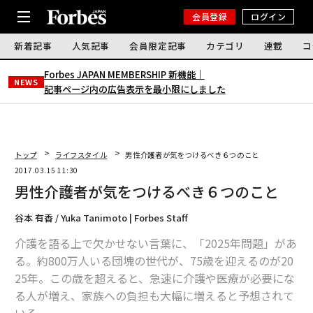
会員登録
ログイン
新着記事
人気記事
会員限定記事
カテゴリ
連載
コ
Forbes JAPAN MEMBERSHIP 新機能｜
NEWS
記事ページ内の広告表示を最小限にしました
トップ
ライフスタイル
男性介護者が気をつけるべき６つのこと
2017.03.15 11:30
男性介護者が気をつけるべき６つのこと
谷本 有香 / Yuka Tanimoto | Forbes Staff
介護を語る上で欠かせない言葉に、「2025年問題」があ
る。約800万人いる団塊の世代が、75歳を迎えるのが20
25年。この歳を超えると、急速に介護や医療が必要にな
る人が増え、家族への負担も大幅に増えると予想されて