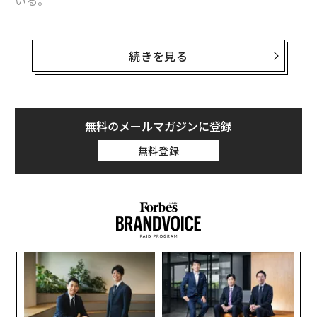
いる。
企業や社会にとって、その2025年を前に仕事と介護を両
立させる仕組みづくりが喫緊の課題となっている。介護
続きを見る
離職をなくすためにはどうすればいいのか。また、今後
増えると見込まれる、男性介護者が気をつけなければい
けないこととはー。
無料のメールマガジンに登録
現在、人材育成やコンサルティング事業を展開する企業
無料登録
を経営し、事業構想大学院大学で特任教授などを務める
傍ら、私生活では20年以上にわたり母親の介護を続ける
酒井穣氏。そして、実家・鹿児島で要介護の父親、老老
介護を行う母親を支えながら「IT業界の女帝」として日
本のスタートアップシーンをリードしてきたウィズグル
ープ代表の奥田浩美氏。
キ
パ
か。
技
東京ウィメンズプラザで開催されたイベント「変わる・
キャ
無
革
変える・男性の介護〜『他人ごと』ではない『自分ご
R S
防
ク