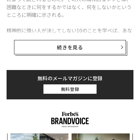
困難なときに何をするかではなく、何をしないかという
ところに明確に示される。
精神的に強い人が決してしない10のことを学べば、あな
たも自分の精神力を高めることができるはずだ。
続きを見る
1. 失敗にこだわらない
2. 「あいうえお」に縛られない
無料のメールマガジンに登録
奥田氏は「私たちは『あいうえお』に縛られすぎてい
る」という。「あいうえお」というのは、「あ：あきら
無料登録
め」「い：いいわけ」「う：うしろむき」「え：えんり
ょ」「お：おもいこみ」のことだ。中でも、文化的背景
から、昔から受け継がれてきて、現代にそぐわない価値
観や評価軸からくるおもいこみは介護分野において非常
にやっかいだ。
義す
“