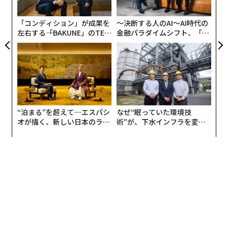
と』の介護とは？〜」で、両氏に介護問題解決のヒント
た「
を聞いた。
「コンディション」が成果を
〜決断する人のAI〜AI時代の
左右する――「BAKUNE」のTEN
金融パラダイムシフト、「超
1. 介護離職をしない
TIALが支える「挑戦者の明
個別化」の核心 【MUFG×ウ
日」
ェルスナビ×PwC】
昨今の高い未婚率や兄弟姉妹数の減少傾向、専業主婦と
いうリソースの低下、施設入居の難しさなどを背景に、
働きながら介護を行う人は確実に増加傾向にある。これ
にともない、従来の主たる介護者であった女性に加え、
“泊まる”を超えて─エスパシ
なぜ“眠っていた環境技
男性も介護を担うようになってきた。特に東京都では、
オが描く、新しい日本のラグ
術”が、下水インフラを変え
介護による男性の離職者が全国を上回るペースで増加し
ジュアリー（中編）
たのか──産総研×月島JFE
ている。
アクアソリューションの10年
「何よりもまず、絶対に介護離職してはいけない」と酒
井氏はいう。介護には3つの負担がある。肉体的・精神
的・金銭的な負担だ。負担を減らしたいがために選択す
る離職だが、結果的に「肉体的・精神的・金銭的負担の
3つ全て上がってしまうことが明らかになっている」と