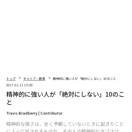
指摘する。
「介護離職をして、その後、新たな職場で仕事を得たと
しても、年収は男性で4割減、女性で半減というデータ
もある。これもあくまで次に仕事が見つかった場合。現
実は、再就職まで1年以上かかっているケースが大半で、
金銭的な負担が確実に増す」
しかし問題は個人の金銭的負担にとどまらない。介護離
職は国にとっても大きな問題だ。労働力の喪失による経
済成長の妨げ、さらには、税収の減少というかたちでじ
トップ
キャリア・教育
精神的に強い人が「絶対にしない」10のこと
わりと日本にきいてくる。「介護離職を…」と考えた
2017.02.11 10:00
時、一回立ち止まる。この勇気が必要だ。
精神的に強い人が「絶対にしない」10のこ
と
Travis Bradberry | Contributor
精神的な強さは、全く予期していないときに起きたこと
によって試されるものだ。その人の精神的なタフさは、