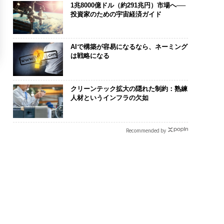
1兆8000億ドル（約291兆円）市場へ──
投資家のための宇宙経済ガイド
AIで構築が容易になるなら、ネーミング
は戦略になる
クリーンテック拡大の隠れた制約：熟練
人材というインフラの欠如
Recommended by