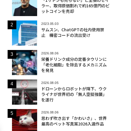
ラー、取得原価割れで約165億円のビ
ットコインを売却
2023.05.03
サムスン、ChatGPTの社内使用禁
止 機密コードの流出受け
2026.08.06
栄養ドリンク成分の定番タウリンに
「老化細胞」を除去するメカニズム
を発見
2026.08.05
ドローンからロボットが降下、ウク
ライナが世界初の「無人空挺強襲」
を遂行
2026.08.06
思わず吹き出す「かわいさ」、世界
最高のペット写真賞2026入選作品