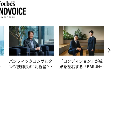
なぜ
術”
変え
月島
ショ
。
パシフィックコンサルタ
「コンディション」が成
と
ンツ技師長の"北極星"。
果を左右する――「BAKUN
語
災害への無力感を乗り越
E」のTENTIALが支える
値
え見つけた、防災一筋20
「挑戦者の明日」
年の答え