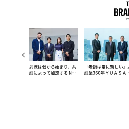
挑戦は個から始まり、共
「老舗は常に新しい」
創によって加速する NOR
創業360年ＹＵＡＳＡ
QAIN JAPAN 特別座談会
カクシンCEO田尻望が
る、AIを超える人の価