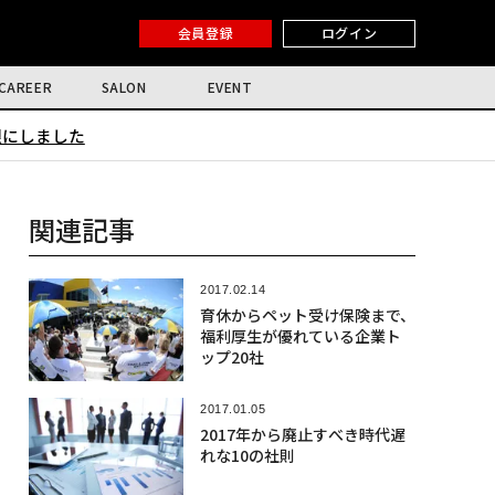
会員登録
ログイン
CAREER
SALON
EVENT
限にしました
関連記事
2017.02.14
育休からペット受け保険まで、
福利厚生が優れている企業ト
ップ20社
2017.01.05
2017年から廃止すべき時代遅
れな10の社則