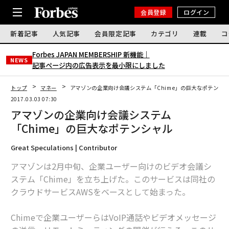
会員登録
ログイン
新着記事
人気記事
会員限定記事
カテゴリ
連載
コ
Forbes JAPAN MEMBERSHIP 新機能｜
NEWS
記事ページ内の広告表示を最小限にしました
トップ
マネー
アマゾンの企業向け会議システム「Chime」の巨大なポテンシ
2017.03.03 07:30
アマゾンの企業向け会議システム
「Chime」の巨大なポテンシャル
Great Speculations | Contributor
アマゾンは2月中旬、企業ユーザー向けのビデオ会議シ
ステム「Chime」を立ち上げた。このサービスは同社の
クラウドサービスAWSをベースとして始まった。
Chimeで企業ユーザーらはVoIP通話やビデオメッセージ