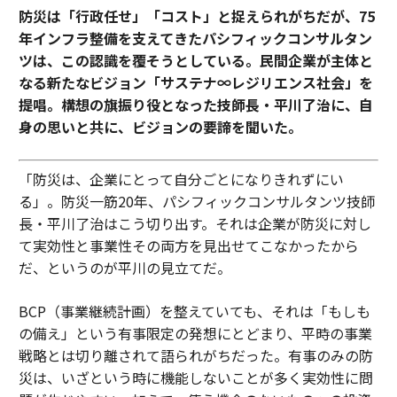
防災は「行政任せ」「コスト」と捉えられがちだが、75
年インフラ整備を支えてきたパシフィックコンサルタン
ツは、この認識を覆そうとしている。民間企業が主体と
なる新たなビジョン「サステナ∞レジリエンス社会」を
提唱。構想の旗振り役となった技師長・平川了治に、自
身の思いと共に、ビジョンの要諦を聞いた。
「防災は、企業にとって自分ごとになりきれずにい
る」。防災一筋20年、パシフィックコンサルタンツ技師
長・平川了治はこう切り出す。それは企業が防災に対し
て実効性と事業性その両方を見出せてこなかったから
だ、というのが平川の見立てだ。
BCP（事業継続計画）を整えていても、それは「もしも
の備え」という有事限定の発想にとどまり、平時の事業
戦略とは切り離されて語られがちだった。有事のみの防
災は、いざという時に機能しないことが多く実効性に問