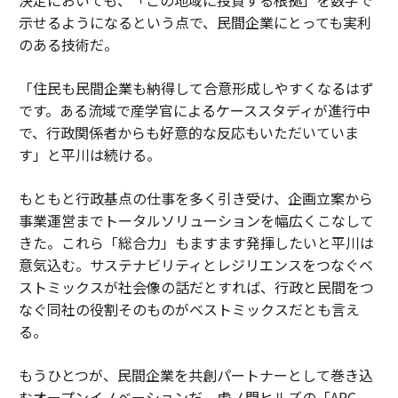
示せるようになるという点で、民間企業にとっても実利
のある技術だ。
「住民も民間企業も納得して合意形成しやすくなるはず
です。ある流域で産学官によるケーススタディが進行中
で、行政関係者からも好意的な反応もいただいていま
す」と平川は続ける。
もともと行政基点の仕事を多く引き受け、企画立案から
事業運営までトータルソリューションを幅広くこなして
きた。これら「総合力」もますます発揮したいと平川は
意気込む。サステナビリティとレジリエンスをつなぐベ
ストミックスが社会像の話だとすれば、行政と民間をつ
なぐ同社の役割そのものがベストミックスだとも言え
る。
もうひとつが、民間企業を共創パートナーとして巻き込
むオープンイノベーションだ。虎ノ門ヒルズの「ARC