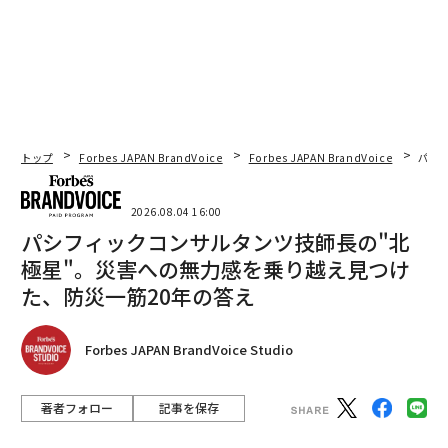
トップ
Forbes JAPAN BrandVoice
Forbes JAPAN BrandVoice
パシ
2026.08.04 16:00
パシフィックコンサルタンツ技師長の"北
極星"。災害への無力感を乗り越え見つけ
た、防災一筋20年の答え
Forbes JAPAN BrandVoice Studio
著者フォロー
記事を保存