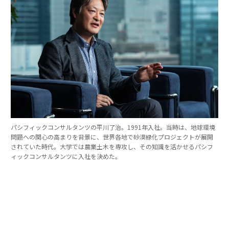
パシフィックコンサルタンツの平川了治。1991年入社。当時は、地球環境
問題への関心の高まりを背景に、世界各地で砂漠緑化プロジェクトが展開
されていた時代。大学では農業土木を専攻し、その知識を活かせるパシフ
ィックコンサルタンツに入社を決めた。
「防災は10点ずつを積み重ねる」。技師長の原
点
これほど広いビジョンを語れる平川とは、いったいどん
な人物なのか。そのキャリアをたどると、日本の防災史