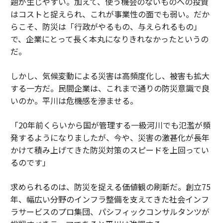
題が生じやすい。加えて、使う機会のないものへの投資
はコストと捉えられ、これが事業性の面でも弱い。だか
らこそ、防災は「行政がやるもの、与えられるもの」
で、企業にとって長く本丸になりきれなかったというの
だ。
しかし、気候変動による災害は高頻度化し、被害も拡大
する一方だ。民間企業は、これまで通りの防災意識で良
いのか。平川は危機感を滲ませる。
「20年前くらいから国が管理する一級河川でも氾濫が頻
発するようになりましたが、今や、災害の激甚化が長年
かけて積み上げてきた防災対策のスピードを上回ってい
るのです」
求められるのは、防災を捉える価値観の刷新だ。創立75
年、幅広い分野のインフラ整備を支えてきた社会インフ
ラサービスのプロ集団、パシフィックコンサルタンツが