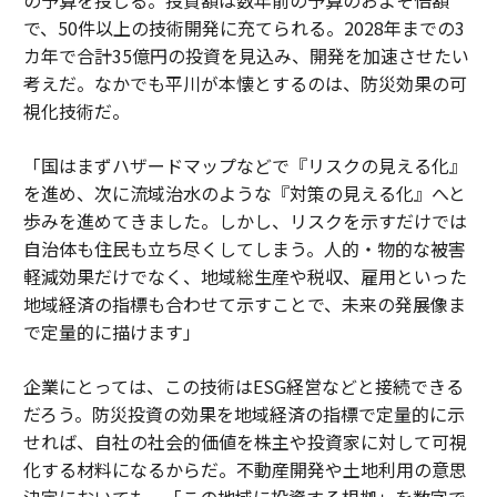
で、50件以上の技術開発に充てられる。2028年までの3
カ年で合計35億円の投資を見込み、開発を加速させたい
考えだ。なかでも平川が本懐とするのは、防災効果の可
視化技術だ。
「国はまずハザードマップなどで『リスクの見える化』
を進め、次に流域治水のような『対策の見える化』へと
歩みを進めてきました。しかし、リスクを示すだけでは
自治体も住民も立ち尽くしてしまう。人的・物的な被害
軽減効果だけでなく、地域総生産や税収、雇用といった
地域経済の指標も合わせて示すことで、未来の発展像ま
で定量的に描けます」
企業にとっては、この技術はESG経営などと接続できる
だろう。防災投資の効果を地域経済の指標で定量的に示
せれば、自社の社会的価値を株主や投資家に対して可視
化する材料になるからだ。不動産開発や土地利用の意思
決定においても、「この地域に投資する根拠」を数字で