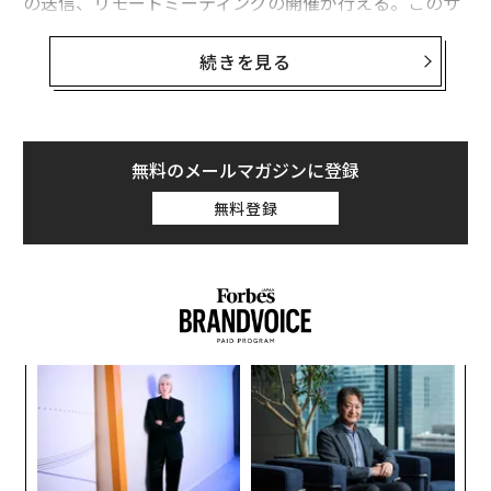
の送信、リモートミーティングの開催が行える。このサ
ービスでアマゾンはグーグルのハングアウトや、スカイ
プ等と競合し、GoToMeetingやシスコらとも対決するこ
続きを見る
とになる。
この領域では類似サービスの参入が相次いでいるが、ア
マゾンは既存のサービスに満足しない顧客がまだまだ居
無料のメールマガジンに登録
ると見込んでおり、音声や動画品質の向上、使いやすさ
無料登録
やコスト的メリットを訴求しようとしている。
ア
の
た
「
─
ら