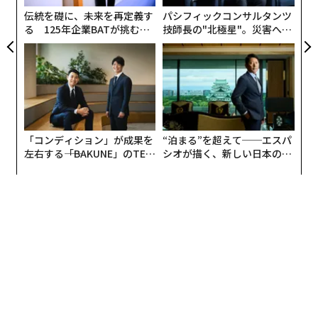
伝統を礎に、未来を再定義す
パシフィックコンサルタンツ
る 125年企業BATが挑むス
技師長の"北極星"。災害への
モークレスな未来
無力感を乗り越え見つけた、
防災一筋20年の答え
「コンディション」が成果を
“泊まる”を超えて──エスパ
左右する――「BAKUNE」のTEN
シオが描く、新しい日本のラ
TIALが支える「挑戦者の明
グジュアリー（前編）
日」
編集＝上田裕資