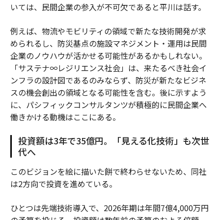
いては、民間企業の参入が不可欠であると平川は話す。
例えば、物流やモビリティの領域で新たな技術開発が求
められるし、防災基点の施設マネジメント・運用は民間
企業のノウハウが活かせる可能性があるかもしれない。
「サステナ∞レジリエンス社会」は、来たるべき社会イ
ンフラの設計図であるのみならず、防災が新たなビジネ
スの機会創出の領域となる可能性を含む。後に示すよう
に、パシフィックコンサルタンツが積極的に民間企業へ
働きかける動機はここにある。
投資額は3年で35億円。「見える化技術」も次世
代へ
このビジョンを絵に描いた餅で終わらせないため、同社
は2方向で投資を進めている。
ひとつは先端技術導入で、2026年期は年間7億4,000万円
の予算を投じる。投資額は数年前の予算のおよそ倍額