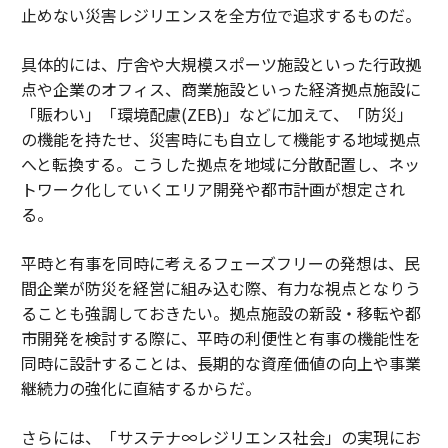
止めない災害レジリエンスを全方位で追求するものだ。
具体的には、庁舎や大規模スポーツ施設といった行政拠
点や企業のオフィス、商業施設といった経済拠点施設に
「賑わい」「環境配慮(ZEB)」などに加えて、「防災」
の機能を持たせ、災害時にも自立して機能する地域拠点
へと転換する。こうした拠点を地域に分散配置し、ネッ
トワーク化していくエリア開発や都市計画が想定され
る。
平時と有事を同時に考えるフェーズフリーの発想は、民
間企業が防災を経営に組み込む際、有力な視点となりう
ることも強調しておきたい。拠点施設の新設・移転や都
市開発を検討する際に、平時の利便性と有事の機能性を
同時に設計することは、長期的な資産価値の向上や事業
継続力の強化に直結するからだ。
さらには、「サステナ∞レジリエンス社会」の実現にお