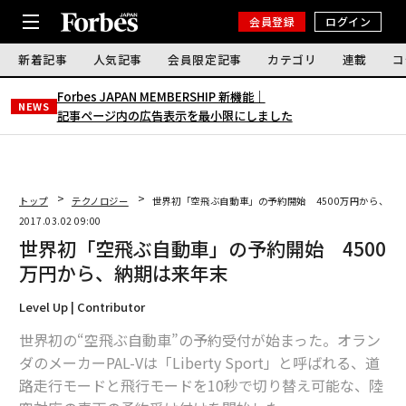
会員登録
ログイン
新着記事
人気記事
会員限定記事
カテゴリ
連載
コ
Forbes JAPAN MEMBERSHIP 新機能｜
NEWS
記事ページ内の広告表示を最小限にしました
トップ
テクノロジー
世界初「空飛ぶ自動車」の予約開始 4500万円から、納
2017.03.02 09:00
世界初「空飛ぶ自動車」の予約開始 4500
万円から、納期は来年末
Level Up | Contributor
世界初の“空飛ぶ自動車”の予約受付が始まった。オラン
ダのメーカーPAL-Vは「Liberty Sport」と呼ばれる、道
路走行モードと飛行モードを10秒で切り替え可能な、陸