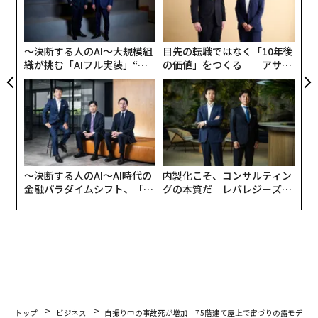
3
C
る
〜決断する人のAI〜大規模組
目先の転職ではなく「10年後
織が挑む「AIフル実装」“使
の価値」をつくる──アサイ
う”企業から“動く”企業へ【N
ンの長期伴走型支援とは
TTドコモビジネス×PwC】
〜決断する人のAI〜AI時代の
内製化こそ、コンサルティン
金融パラダイムシフト、「超
グの本質だ レバレジーズが
個別化」の核心 【MUFG×ウ
実践する、次世代ファームの
ェルスナビ×PwC】
全貌
トップ
ビジネス
自撮り中の事故死が増加 75階建て屋上で宙づりの露モデル