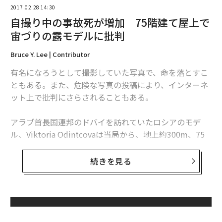
2017.02.28 14:30
編集＝上田裕資
自撮り中の事故死が増加 75階建て屋上で
宙づりの露モデルに批判
2026年9月号発売中
Bruce Y. Lee | Contributor
有名になろうとして撮影していた写真で、命を落とすこ
ともある。また、危険な写真の投稿により、インターネ
最新号の購入はこちらから
ット上で批判にさらされることもある。
メンバーシップに登録する
アラブ首長国連邦のドバイを訪れていたロシアのモデ
ル、Viktoria Odintcovaは当局から、地上約300m、75
階建ての「カヤンタワー」の屋上で許可を取らずに撮影
を行っていたとして、罰金を課される可能性がある。ま
続きを見る
た、ネット上でも「ばか者」だとして批判を受けてい
関連記事
る。
世界初の旅客ドローン「EHang」は本当に人を乗せて飛べるのか
それほどの高さで何の準備もせず、安全対策もせずに宙
無料のメールマガジンに登録
性器凍結で性生活向上？ 驚きの新サービス「ラブ・ミスト」とは
づりにされ、その状態を撮影していたというのは極端な