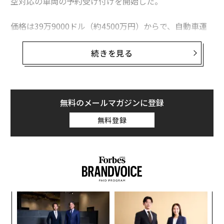
空対応の車両の予約受け付けを開始した。
価格は39万9000ドル（約4500万円）からで、自動車運
転免許と飛行機の操縦免許が必要だ。Liberty Sportは世
界で初めて折りたたみ式プロペラを搭載したハイブリッ
続きを見る
ド型の航空機で、最大2名が搭乗可能。限られたスペース
でも離着陸が行える点を利点に挙げている。
「長年にわたるハードワークの結果、技術面とクオリテ
無料のメールマガジンに登録
ィ面の課題を克服し、世界の規制当局の安全基準に適合
無料登録
する、空飛ぶ自動車を生み出した」とPAL-Vはプレスリ
リースで述べた。
「
─
ら
「