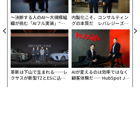
よっ
PA
〜決断する人のAI〜大規模組
内製化こそ、コンサルティン
織が挑む「AIフル実装」“使
グの本質だ レバレジーズが
う”企業から“動く”企業へ【N
実践する、次世代ファームの
TTドコモビジネス×PwC】
全貌
革新は下山で生まれる──レ
AIが変えるのは効率ではなく
クサスが新型TZとESに込め
顧客体験だ──HubSpot Ja
た「DISCOVER」の哲学
panが語る「Grow Better」
な組織のつくり方