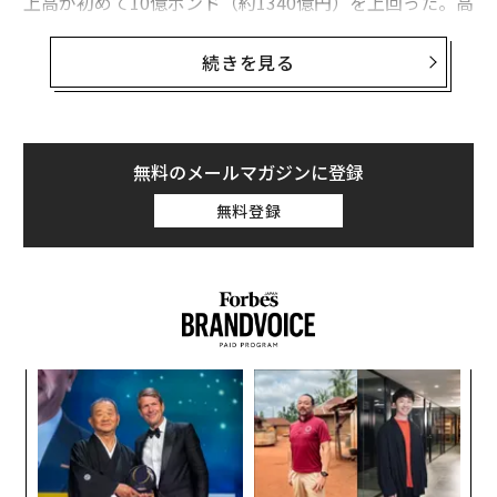
上高が初めて10億ポンド（約1340億円）を上回った。高
級品市場での売上が伸びたことがその原因だ。
続きを見る
スコッチウイスキーは、その総生産量の93％が輸出され
るため、輸出売上高は極めて重要となる。2015年の同売
上高は9億1400万ポンド（約1277億円）だった（販売さ
れた量ではなく海外に輸送されたウイスキーの量）。
無料のメールマガジンに登録
無料登録
なく
な
Ja
術
er」
た
“
ア
シ
グ