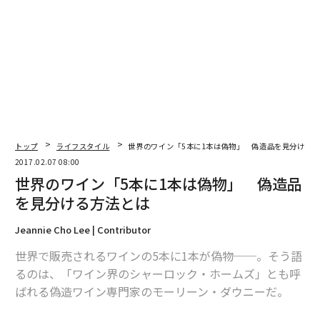
最新号の購入はこちらから
メンバーシップに登録する
トップ
ライフスタイル
世界のワイン「5本に1本は偽物」 偽造品を見分ける
関連記事
2017.02.07 08:00
世界のワイン「5本に1本は偽物」 偽造品
世界のワイン「5本に1本は偽物」 偽造品を見分ける方法とは
を見分ける方法とは
あなたは知っていた？ 食に関する衝撃の事実11選
Jeannie Cho Lee | Contributor
世界で販売されるワインの5本に1本が偽物──。そう語
クリスマスギフトにもおすすめ、高級ウイスキー厳選6種
るのは、「ワイン界のシャーロック・ホームズ」とも呼
英国、EU離脱で深刻な労働力不足も
ばれる偽造ワイン専門家のモーリーン・ダウニーだ。
「ビジネスに最適な国」ランキング、スウェーデンが初の1位 日本は大幅