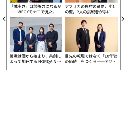
「誠実さ」は競争力になるか
アフリカの農村の通信、小1
──WEOYモナコで見た、く
の壁。2人の挑戦者が手にし
ら寿司の経営哲学
た「次なる武器」
挑戦は個から始まり、共創に
目先の転職ではなく「10年後
よって加速する NORQAIN JA
の価値」をつくる──アサイ
PAN 特別座談会
ンの長期伴走型支援とは
編集＝森 美歩
2026年9月号発売中