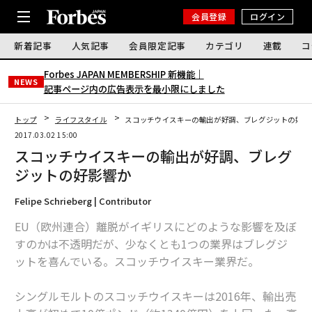
会員登録
ログイン
新着記事
人気記事
会員限定記事
カテゴリ
連載
コ
Forbes JAPAN MEMBERSHIP 新機能｜
NEWS
記事ページ内の広告表示を最小限にしました
トップ
ライフスタイル
スコッチウイスキーの輸出が好調、ブレグジットの好影
2017.03.02 15:00
スコッチウイスキーの輸出が好調、ブレグ
ジットの好影響か
Felipe Schrieberg | Contributor
EU（欧州連合）離脱がイギリスにどのような影響を及ぼ
すのかは不透明だが、少なくとも1つの業界はブレグジ
ットを喜んでいる。スコッチウイスキー業界だ。
シングルモルトのスコッチウイスキーは2016年、輸出売