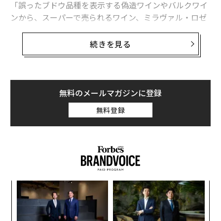
「誤ったブドウ品種を表示する偽造ワインやバルクワイ
下落
ンから、スーパーで売られるワイン、ミラヴァル・ロゼ
やラフィットまで、全てを合わせれば、20％という数字
タグ：
ジンガ
はまだ控えめな見積もりでしょう」
続きを見る
「偽造ワインの生産・流通量は今、世界規模で減少では
advertisement
なく増加しています。犯罪組織が関与している事例もあ
るのです。偽造品は市場から排除されることなく、偽造
無料のメールマガジンに登録
ワインを意図的に、あるいは知らず知らずのうちに扱っ
無料登録
ている業者によって流通させられています。このような
事例はこの目で何度も目撃してきました」
るか
“
、く
オ
ジ
挑