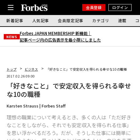
会員登録
ログイン
新着記事
人気記事
会員限定記事
カテゴリ
連載
コ
Forbes JAPAN MEMBERSHIP 新機能｜
NEWS
記事ページ内の広告表示を最小限にしました
トップ
ビジネス
「好きなこと」で安定収入を得られる幸せな10の職種
2017.02.26 09:00
「好きなこと」で安定収入を得られる幸せ
な10の職種
Karsten Strauss | Forbes Staff
理想の職業について考えるとき、多くの人は「ただ好き
なことをしながら、それでも安定収入を得られる仕事」
を思い浮かべるだろう。だが、そうした仕事には簡単に