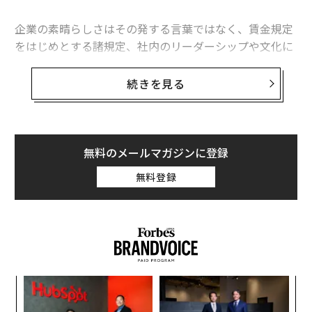
企業の素晴らしさはその発する言葉ではなく、賃金規定
をはじめとする諸規定、社内のリーダーシップや文化に
関わる問題に向ける関心、従業員が何らかの調整を必要
としたときに見せる柔軟性などに示される。目標の達成
続きを見る
に重要なのは、社内の文化であり、チームに属する全て
の従業員たちだということを理解しているからだ。
残念ながら、現実には人材の重要性について語るだけの
無料のメールマガジンに登録
企業があまりにも多い。従業員の誰が社内に残ろうと辞
無料登録
めようと、気にもかけないのだ。こうした企業は、「辞
めるの？ 構わないよ。明日代わりの人を入れるから」
という態度を見せるだろう。
「
─
ら