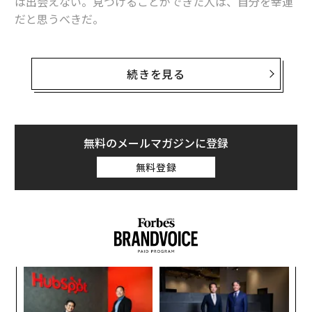
は出会えない。見つけることができた人は、自分を幸運
だと思うべきだ。
フォーブスはこのほど、多くの人が情熱を傾けることや
趣味などをリストアップし、それぞれに関連のある職業
続きを見る
を特定。求人情報サービス、インディードの情報を基
に、それらの職業で得られる収入のリストを作成した。
給料はインディードに外部から寄せられた情報（金額）
に基づいている。
無料のメールマガジンに登録
無料登録
代表格は「ゲームテスター」
「
─
ら
「