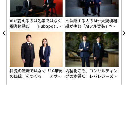
3
C
る
AIが変えるのは効率ではなく
〜決断する人のAI〜大規模組
顧客体験だ──HubSpot Ja
織が挑む「AIフル実装」“使
panが語る「Grow Better」
う”企業から“動く”企業へ【N
な組織のつくり方
TTドコモビジネス×PwC】
目先の転職ではなく「10年後
内製化こそ、コンサルティン
の価値」をつくる──アサイ
グの本質だ レバレジーズが
ンの長期伴走型支援とは
実践する、次世代ファームの
全貌