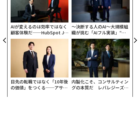
「
3
C
る
AIが変えるのは効率ではなく
〜決断する人のAI〜大規模組
顧客体験だ──HubSpot Ja
織が挑む「AIフル実装」“使
panが語る「Grow Better」
う”企業から“動く”企業へ【N
な組織のつくり方
TTドコモビジネス×PwC】
目先の転職ではなく「10年後
内製化こそ、コンサルティン
の価値」をつくる──アサイ
グの本質だ レバレジーズが
ンの長期伴走型支援とは
実践する、次世代ファームの
全貌