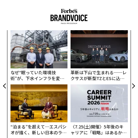
食に高い関心を持つ人は多い。食を愛する全ての人にと
って、胸が躍るようなレストランで美味しい料理を色々
と試食できるというのは、夢の仕事だろう。ただ、大手
出版社に寄稿すれば高額の収入を得られる一方、小規模
伝
な媒体やブログに執筆する人の場合、収入は時給約13ド
る
ル（約1470円）ほどとかなり少額になる。
モ
〜
金
それでも、食についてさまざまなことを知ることができ
個
る喜びは、報酬の一部だといえるだろう。収入が少なく
ェ
なぜ“眠っていた環境技
革新は下山で生まれる──レ
ても、副業をすればなんとか生活はできそうだ。
術”が、下水インフラを変え
クサスが新型TZとESに込め
たのか──産総研×月島JFE
た「DISCOVER」の哲学
好きなことを仕事にしながら比較的高い収入を得られる
アクアソリューションの10年
職業の一つが、ゲームテスターだ。ゲーム制作会社は新
作を完成させた後、発売前に不具合を洗い出して修正す
るため、かなりの数のテスターを必要とする。場合によ
ってはつまらないゲームもしなければならないこの仕事
“泊まる”を超えて─エスパシ
〈7.25(土)開催〉5年後のキ
は、かなり真剣に取り組まなければならない重要な仕事
オが描く、新しい日本のラグ
ャリアに「戦略」はあるか。
だ。