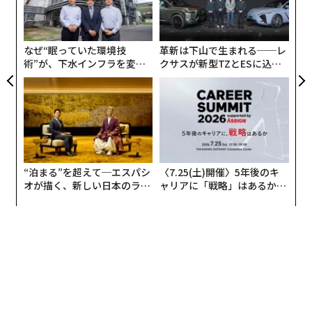
金
個
ェ
なぜ“眠っていた環境技
革新は下山で生まれる──レ
術”が、下水インフラを変え
クサスが新型TZとESに込め
たのか──産総研×月島JFE
た「DISCOVER」の哲学
アクアソリューションの10年
“泊まる”を超えて─エスパシ
〈7.25(土)開催〉5年後のキ
オが描く、新しい日本のラグ
ャリアに「戦略」はあるか。
ジュアリー（中編）
トップエグゼクティブのキャ
リアに触れる1日│CAREER S
UMMIT 2026