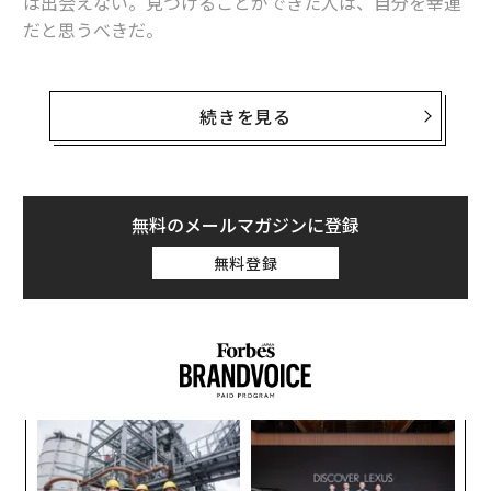
は出会えない。見つけることができた人は、自分を幸運
だと思うべきだ。
フォーブスはこのほど、多くの人が情熱を傾けることや
趣味などをリストアップし、それぞれに関連のある職業
続きを見る
を特定。求人情報サービス、インディードの情報を基
に、それらの職業で得られる収入のリストを作成した。
給料はインディードに外部から寄せられた情報（金額）
に基づいている。
無料のメールマガジンに登録
無料登録
代表格は「ゲームテスター」
伝
る
モ
〜