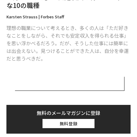
な10の職種
Karsten Strauss | Forbes Staff
理想の職業について考えるとき、多くの人は「ただ好き
なことをしながら、それでも安定収入を得られる仕事」
を思い浮かべるだろう。だが、そうした仕事には簡単に
は出会えない。見つけることができた人は、自分を幸運
だと思うべきだ。
フォーブスはこのほど、多くの人が情熱を傾けることや
趣味などをリストアップし、それぞれに関連のある職業
を特定。求人情報サービス、インディードの情報を基
に、それらの職業で得られる収入のリストを作成した。
給料はインディードに外部から寄せられた情報（金額）
に基づいている。
無料のメールマガジンに登録
無料登録
代表格は「ゲームテスター」