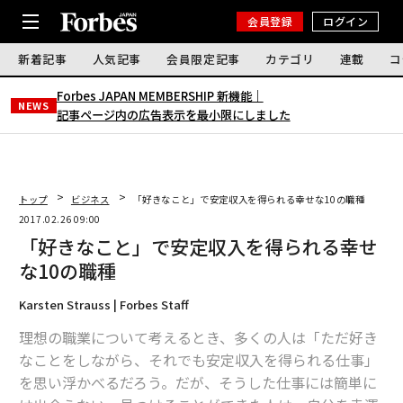
会員登録
ログイン
新着記事
人気記事
会員限定記事
カテゴリ
連載
コ
Forbes JAPAN MEMBERSHIP 新機能｜
NEWS
記事ページ内の広告表示を最小限にしました
トップ
ビジネス
「好きなこと」で安定収入を得られる幸せな10の職種
2017.02.26 09:00
「好きなこと」で安定収入を得られる幸せ
な10の職種
Karsten Strauss | Forbes Staff
理想の職業について考えるとき、多くの人は「ただ好き
なことをしながら、それでも安定収入を得られる仕事」
を思い浮かべるだろう。だが、そうした仕事には簡単に