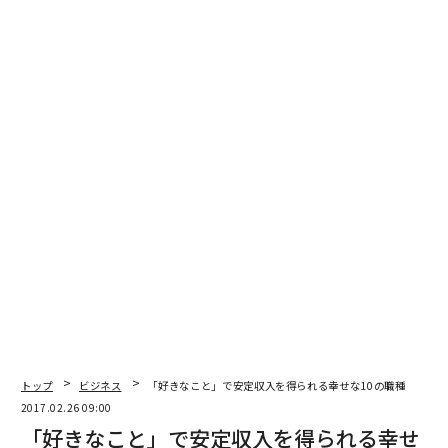
任天堂スイッチに関する「重大な懸念」 米国人記者が指摘
中国人は海外旅行先で何を食べる？ データで判明の意外な事実
「トランプ大統領」の影響はアメリカン・ドリームの実現に功か罪か
advertisement
トップ
ビジネス
「好きなこと」で安定収入を得られる幸せな10の職種
2017.02.26 09:00
「好きなこと」で安定収入を得られる幸せ