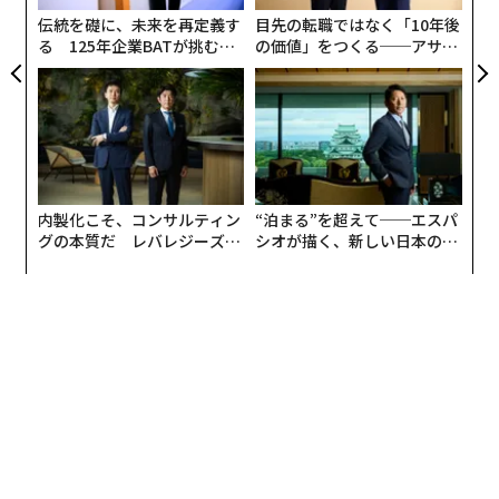
る
伝統を礎に、未来を再定義す
目先の転職ではなく「10年後
る 125年企業BATが挑むス
の価値」をつくる──アサイ
モークレスな未来
ンの長期伴走型支援とは
内製化こそ、コンサルティン
“泊まる”を超えて──エスパ
グの本質だ レバレジーズが
シオが描く、新しい日本のラ
実践する、次世代ファームの
グジュアリー（前編）
全貌