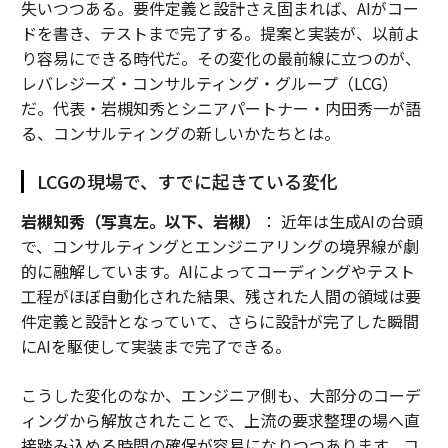
失いつつある。要件定義と設計さえ固まれば、AIがコー
ドを書き、テストまで完了する。提案と実装が、以前よ
り容易にできる時代だ。その変化の最前線に立つのが、
レバレジーズ・コンサルティング・グループ（LCG）
だ。代表・岩槻知秀とシニアパートナー・内田秀一が語
る、コンサルティングの新しいかたちとは。
LCGの現場で、すでに起きている変化
岩槻知秀（写真左。以下、岩槻）
： 近年は生成AIの台頭
で、コンサルティングとエンジニアリングの境界線が劇
的に融解しています。AIによってコーディングやテスト
工程がほぼ自動化された結果、残された人間の領域は要
件定義と設計となっていて、さらに設計が完了した瞬間
にAIを駆使して実装まで完了できる。
こうした変化のなか、エンジニア側も、大部分のコーデ
ィングから解放されたことで、上流の要求整理の場へ直
接踏み込める時間の確保が容易になりつつあります。コ