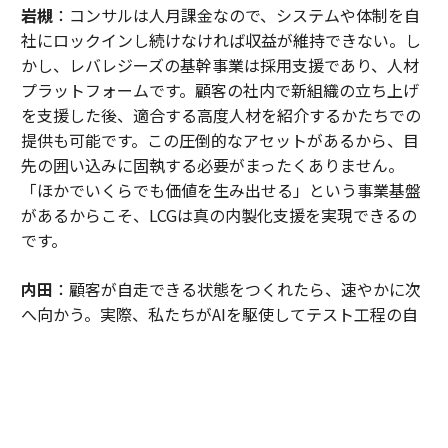
岩槻
：コンサルは人月課金なので、システムや体制を自
社にロックインし続けなければ収益が維持できない。し
かし、レバレジーズの基幹事業は採用支援であり、人材
プラットフォームです。顧客の社内で新組織の立ち上げ
を支援した後、適合する高度人材を紹介するかたちでの
提供も可能です。この圧倒的なアセットがあるから、目
先の囲い込みに固執する必要がまったくありません。
「ほかでいくらでも価値を生み出せる」という事業基盤
があるからこそ、LCGは真の内製化支援を実現できるの
です。
内田
：顧客が自走できる状態をつくれたら、速やかに次
へ向かう。実際、私たちがAIを駆使してテスト工程の自
動化を支援した案件では、現業の工数が劇的に削減さ
れ、顧客から「浮いた時間で、品質向上のために新しい
アプローチを試したい」という創造的なアイデアも引き
出せるようになりました。