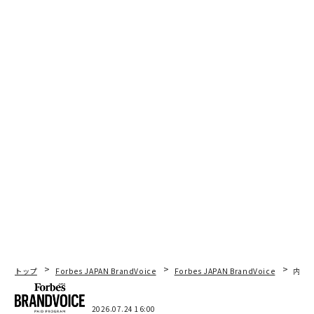
トップ
Forbes JAPAN BrandVoice
Forbes JAPAN BrandVoice
内製
2026.07.24 16:00