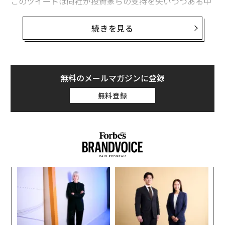
このツイートは同社が投資家らの支持を失いつつある中
で、CEOの決意を表明したものと受け取れる。ツイッタ
ーの株価は過去5年で半値以下に下落し、今月上旬の四
続きを見る
半期決算発表でもユーザー成長率は低く、営業成績もさ
えなかった。
翌15日にドーシーはゴールドマン・サックスのテクノロ
無料のメールマガジンに登録
ジーカンファレンスに登壇し、ツイッターが抱える問題
無料登録
について語った。決済企業スクエアのCEOを兼任するド
ーシーはそこで、ツイッターの成長戦略に欠けていた2
つの事について述べた。それは「集中と統制」だとい
う。
〜
金
個
「
ェ
3
C