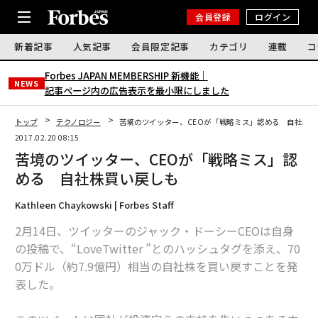
会員登録
ログイン
新着記事
人気記事
会員限定記事
カテゴリ
連載
コ
Forbes JAPAN MEMBERSHIP 新機能｜
NEWS
記事ページ内の広告表示を最小限にしました
トップ
テクノロジー
苦境のツイッター、CEOが「戦略ミス」認める 自社株
2017.02.20 08:15
苦境のツイッター、CEOが「戦略ミス」認
める 自社株買い戻しも
Kathleen Chaykowski | Forbes Staff
2月14日、ツイッターのジャック・ドーシーCEOは自身
の投稿で、“LoveTwitter ”とのハッシュタグを添え、70
0万ドル（約7.9億円）相当の自社株を買い戻すことを発
表した。