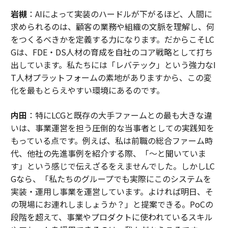
岩槻
：AIによって実装のハードルが下がるほど、人間に
求められるのは、顧客の業務や組織の文脈を理解し、何
をつくるべきかを定義する力になります。だからこそLC
Gは、FDE・DS人材の育成を自社のコア戦略として打ち
出しています。私たちには「レバテック」という強力なI
T人材プラットフォームの素地がありますから、この変
化を最もとらえやすい環境にあるのです。
内田
：特にLCGと既存の大手ファームとの最も大きな違
いは、事業運営を担う圧倒的な当事者としての実践知を
もっている点です。例えば、私は前職の総合ファーム時
代、他社の先進事例を紹介する際、「〜と聞いていま
す」という感じで伝えざるをえませんでした。しかしLC
Gなら、「私たちのグループでも実際にこのシステムを
実装・運用し事業を運営しています。よければ明日、そ
の現場にお連れしましょうか？」と提案できる。PoCの
段階を超えて、事業やプロダクトに使われているスキル