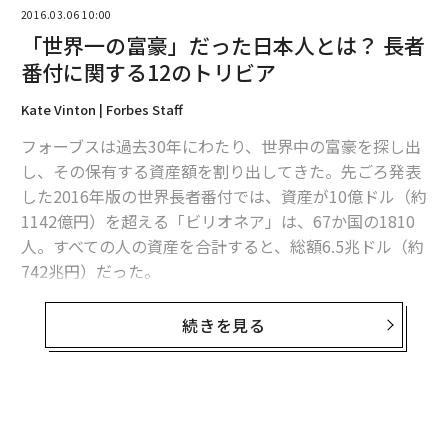
美しく収まるため。ワニ革などのレザーも薄く仕立てや
2016.03.06 10:00
すいからにほかならない。また、秒針を持たない2針
「世界一の富豪」だった日本人とは？ 長者
も“時間を気にしない”ということをホストに示す作法で
番付に関する12のトリビア
もあるのだ。
Kate Vinton | Forbes Staff
それから、ここに述べたフォーマルスタイルに相応しい
フォーブスは過去30年にわたり、世界中の富豪を探し出
薄型の腕時計が、とても製造の難しいものであることを
し、その保有する資産額を割り出してきた。先ごろ発表
付け加えておきたい。そして、それをラインナップして
した2016年版の世界長者番付では、資産が10億ドル（約
いるブランドは数少なく、製造しているのは技術力に優
1142億円）を超える「ビリオネア」は、67か国の1810
れた、いわゆる高級ブランドと呼ばれるところに限られ
人。すべての人の資産を合計すると、総額6.5兆ドル（約
ている。つまりそれは、そういったことを心得ている顧
742兆円）だった。
客を抱えているという、時計メーカーにとってのステイ
タスでもあるのだ。
そのビリオネアたちにまつわる12の事柄を紹介する。
続きを見る
日本は欧州ほどドレスコードに厳格ではないので、3針
1.
過去30年間に「世界一の富豪」の肩書を得たのはわず
時計やステンレススチールのケースも選択肢に入れても
か5人。
ウォーレン・バフェット
、
カルロス・スリム
、
いいと思うが、欧米への出張や海外からの訪問も当たり
堤義明、森泰吉郎、ビル・ゲイツの各氏だ。ゲイツは過
前の時代でもあるので、どこに出ても恥ずかしくないフ
去22年間に、首位を17回獲得している。