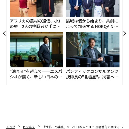
プレシャスメタル。ダイヤルもホワイトが最適である。
ェ
の
ストラップはブラックのレザーで、適度な艶感があるワ
ン
ニ革（アリゲーターもしくはクロコダイル）がいいだろ
アフリカの農村の通信、小1
挑戦は個から始まり、共創に
う。
の壁。2人の挑戦者が手にし
よって加速する NORQAIN JA
た「次なる武器」
PAN 特別座談会
もともと英国などでは、紳士はアクセサリーを身につけ
ない、というのが大原則だった。もちろん腕時計もそう
だし、結婚指輪も男性で着けている人はいなかった。20
世紀のはじめはまだ懐中時計の時代だったし、結婚指輪
も第二次世界大戦中に戦地に赴く兵士が妻を想い身につ
“泊まる”を超えて──エスパ
パシフィックコンサルタンツ
けたことがきっかけとされている。日常にそれらが登場
シオが描く、新しい日本のラ
技師長の"北極星"。災害への
してから、それほど長い歴史があるわけではないのであ
グジュアリー（前編）
無力感を乗り越え見つけた、
る。
防災一筋20年の答え
そういった 経緯もあり、アクセサリーとされていた腕時
計は控えめであることが重要なのである。
エレガントな薄型時計が好まれるのは、ドレスシャツに
トップ
ビジネス
「世界一の富豪」だった日本人とは？ 長者番付に関する12の