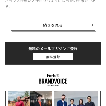
バランスが悪い人が目立つようになったのも確かであ
る。
やはり腕時計も服装に合わせて、さらにいえばTPOにあ
わせて使い分けることで、腕時計を活かし、さらに自分
続きを見る
を引き立たせてくれることになる。ここでは、日常生活
におけるシチュエーションを想定して、その状況に相応
しい腕時計を選んでいきたい。
無料のメールマガジンに登録
まずは、腕時計において唯一明確な基準があるとされて
無料登録
いるフォーマルシーン。われわれ民間人とって、遭遇す
るもっともフォーマルなドレスコードは「ブラックタ
イ」だろう。つまり、タキシードを着用するとても華や
かな場面である。
この場合の腕時計は、ラウンドケースの薄型ドレスウォ
〜
ッチが必須である。それも2針モデルで、ケースの素材
金
はプラチナもしくはホワイトゴールドといった白色系の
個
目