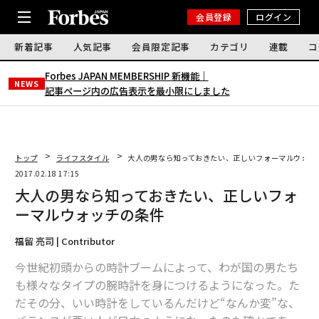
会員登録
ログイン
新着記事
人気記事
会員限定記事
カテゴリ
連載
コ
Forbes JAPAN MEMBERSHIP 新機能｜
NEWS
記事ページ内の広告表示を最小限にしました
トップ
ライフスタイル
大人の男なら知っておきたい、正しいフォーマルウォッ
2017.02.18 17:15
大人の男なら知っておきたい、正しいフォ
ーマルウォッチの条件
福留 亮司 | Contributor
今世紀初頭からの時計ブームによって、わが国の男たち
も様々なタイプの腕時計を身につけるようになった。た
だその分、いい時計をしているんだけど“なんか変”な、