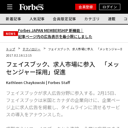
会員登録
ログイン
新着記事
人気記事
会員限定記事
カテゴリ
連載
コ
Forbes JAPAN MEMBERSHIP 新機能｜
NEWS
記事ページ内の広告表示を最小限にしました
トップ
テクノロジー
フェイスブック、求人市場に参入 「メッセンジャー採用
2017.02.16 12:15
フェイスブック、求人市場に参入 「メッ
センジャー採用」促進
Kathleen Chaykowski | Forbes Staff
フェイスブックが求人広告分野に参入する。2月15日、
フェイスブックは米国とカナダの企業向けに、企業ペー
ジ上に求人広告を掲載し、タイムラインに流せるサービ
スの導入をアナウンスした。