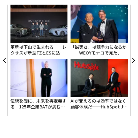
MSのサービスと連携。相乗効果を期待
果を
エ
EN
設オ
明
が
内
が
グ
実
全
革新は下山で生まれる──レ
「誠実さ」は競争力になるか
クサスが新型TZとESに込め
──WEOYモナコで見た、く
た「DISCOVER」の哲学
ら寿司の経営哲学
伝統を礎に、未来を再定義す
AIが変えるのは効率ではなく
る 125年企業BATが挑むス
顧客体験だ──HubSpot Ja
モークレスな未来
panが語る「Grow Better」
な組織のつくり方