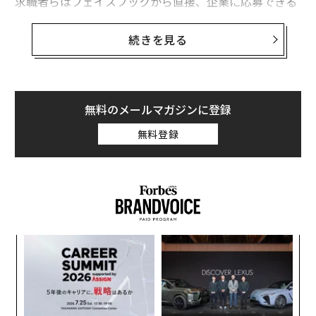
求職者らはフェイスブックから直接、企業に応募できる
ようになる。競合のマイクロソフト傘下のリンクトイン
らには大きな脅威になりそうだ。
続きを見る
今回の求人機能は主に小規模企業の利用を見込んでい
る。米国では雇用者のほぼ半数が小規模企業に勤めてお
り、フェイスブックの広告ビジネスにとって小規模企業
無料のメールマガジンに登録
は非常に重要だ。
無料登録
模組
パ
“使
技
【N
無
“
C】
防
オ
ジ