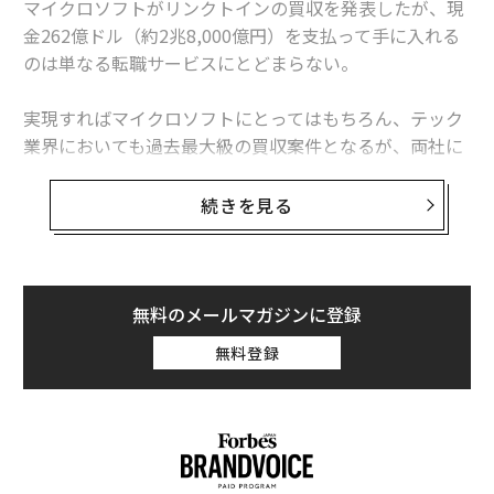
マイクロソフトがリンクトインの買収を発表したが、現
金262億ドル（約2兆8,000億円）を支払って手に入れる
のは単なる転職サービスにとどまらない。
実現すればマイクロソフトにとってはもちろん、テック
業界においても過去最大級の買収案件となるが、両社に
とって非常に理にかなったM&Aだと言える。マイクロソ
フトとしては、オフィス、アウトルック、カレンダー、
続きを見る
スカイプなど自社のツールとリンクトインのサービスを
統合したり、人工知能アシスタント「Cortana」を連携
させて、商談前に相手の経歴を確認するといったことが
可能になる。また、リンクトインの4億3,300万人の会員
無料のメールマガジンに登録
にリーチすることでビジネス機会が拡大し、デスクトッ
無料登録
プ・ソフトウエア事業から法人向けクラウド事業への転
換を加速させることもできる。今後はマイクロソフトの
サービスからリンクトインに簡単にアクセスできるよう
になるかもしれない。