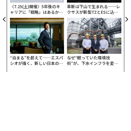
〈7.25(土)開催〉5年後のキ
革新は下山で生まれる──レ
ャリアに「戦略」はあるか。
クサスが新型TZとESに込め
トップエグゼクティブのキャ
た「DISCOVER」の哲学
リアに触れる1日│CAREER S
UMMIT 2026
“泊まる”を超えて──エスパ
なぜ“眠っていた環境技
シオが描く、新しい日本のラ
術”が、下水インフラを変え
グジュアリー（前編）
たのか──産総研×月島JFE
アクアソリューションの10年
編集＝上田裕資