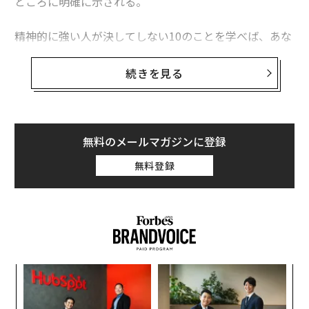
ところに明確に示される。
精神的に強い人が決してしない10のことを学べば、あな
たも自分の精神力を高めることができるはずだ。
続きを見る
1. 失敗にこだわらない
無料のメールマガジンに登録
無料登録
伝
る
モ
“