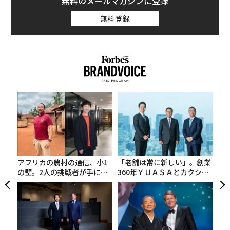
無料のメールマガジンに登録
った。中でも長期保有されていた割合が最も高かったの
無料登録
は、トヨタの中型SUV「ハイランダー・ハイブリッ
ド」。初代オーナーの30％以上が、10年を超える期間に
わたって保有していた。
また、長期保有されていたモデルのトップ10は全てが日
本車で、トヨタとホンダ、スバルの3社が独占した。さ
「
らに、米国の消費者の嗜好の変化を反映し、上位10モデ
左右
ルのうち1モデルを除いて、全てがクロスオーバーSU
T
〜
V、またはミニバンだった。
日
金
個
ェ
アフリカの農村の通信、小1
「老舗は常に新しい」。創業
の壁。2人の挑戦者が手にし
360年ＹＵＡＳＡとカクシン
た「次なる武器」
CEO田尻望が語る、AIを超え
る人の価値