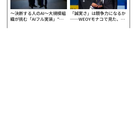
〜決断する人のAI〜大規模組
「誠実さ」は競争力になるか
織が挑む「AIフル実装」“使
──WEOYモナコで見た、く
う”企業から“動く”企業へ【N
ら寿司の経営哲学
TTドコモビジネス×PwC】