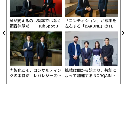
シ
グ
AIが変えるのは効率ではなく
「コンディション」が成果を
顧客体験だ──HubSpot Ja
左右する――「BAKUNE」のTEN
panが語る「Grow Better」
TIALが支える「挑戦者の明
な組織のつくり方
日」
内製化こそ、コンサルティン
挑戦は個から始まり、共創に
グの本質だ レバレジーズが
よって加速する NORQAIN JA
実践する、次世代ファームの
PAN 特別座談会
全貌
編集 = 木内涼子
2026年9月号発売中