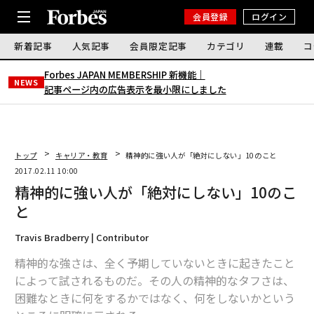
会員登録
ログイン
新着記事
人気記事
会員限定記事
カテゴリ
連載
コ
Forbes JAPAN MEMBERSHIP 新機能｜
NEWS
記事ページ内の広告表示を最小限にしました
トップ
キャリア・教育
精神的に強い人が「絶対にしない」10のこと
2017.02.11 10:00
精神的に強い人が「絶対にしない」10のこ
と
Travis Bradberry | Contributor
精神的な強さは、全く予期していないときに起きたこと
によって試されるものだ。その人の精神的なタフさは、
困難なときに何をするかではなく、何をしないかという