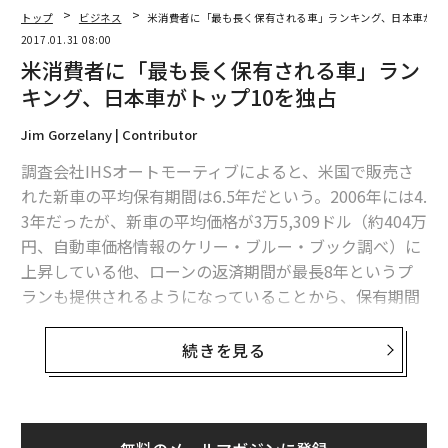
トップ
ビジネス
米消費者に「最も長く保有される車」ランキング、日本車がト
2017.01.31 08:00
米消費者に「最も長く保有される車」ラン
キング、日本車がトップ10を独占
Jim Gorzelany | Contributor
調査会社IHSオートモーティブによると、米国で販売さ
れた新車の平均保有期間は6.5年だという。2006年には4.
3年だったが、新車の平均価格が3万5,309ドル（約404万
円、自動車価格情報のケリー・ブルー・ブック調べ）に
上昇している他、ローンの返済期間が最長8年というプ
ランも提供されるようになっていることから、保有期間
が延びていても不思議ではない。
続きを見る
購入した新車を10年以上にわたって保有していた人の割
合は、中古車情報サイトのアイシーカーズ・ドットコム
（iSeeCars.com）が1981～2006年モデルを対象に行っ
た調査の結果、全モデル平均で12.9%であることが分か