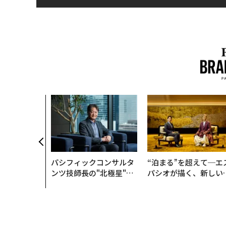
パシフィックコンサルタ
“泊まる”を超えて─エ
ンツ技師長の"北極星"。
パシオが描く、新しい
災害への無力感を乗り越
本のラグジュアリー（
え見つけた、防災一筋20
編）
年の答え