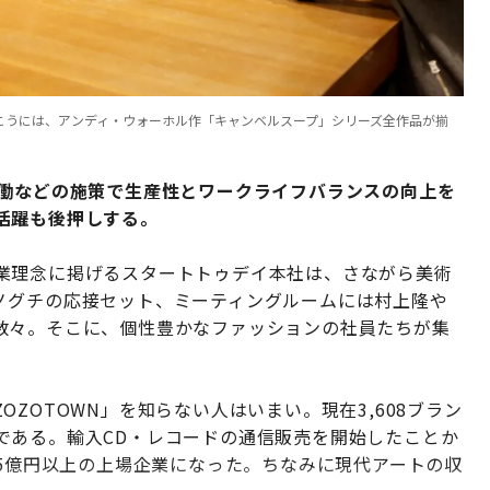
こうには、アンディ・ウォーホル作「キャンベルスープ」シリーズ全作品が揃
労働などの施策で生産性とワークライフバランスの向上を
活躍も後押しする。
業理念に掲げるスタートトゥデイ本社は、さながら美術
ノグチの応接セット、ミーティングルームには村上隆や
数々。そこに、個性豊かなファッションの社員たちが集
ZOTOWN」を知らない人はいまい。現在3,608ブラン
である。輸入CD・レコードの通信販売を開始したことか
95億円以上の上場企業になった。ちなみに現代アートの収