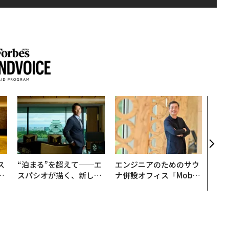
AI
なく
Spo
ow 
くり
ス
“泊まる”を超えて──エ
エンジニアのためのサウ
日
スパシオが描く、新しい
ナ併設オフィス「Mobiu
中
日本のラグジュアリー
s Park」がオープン──
（前編）
タマディックが健康経営
を徹底する理由