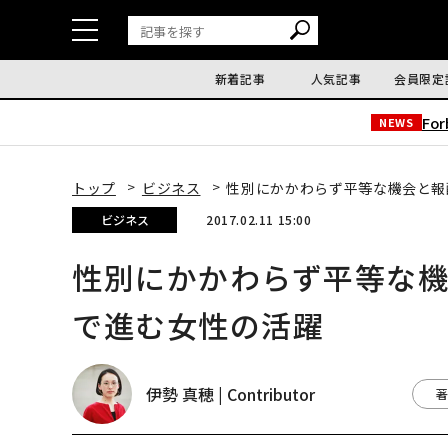
新着記事
人気記事
会員限定
Fo
NEWS
トップ
ビジネス
性別にかかわらず平等な機会と報
ビジネス
2017.02.11 15:00
性別にかかわらず平等な
で進む女性の活躍
伊勢 真穂 | Contributor
著