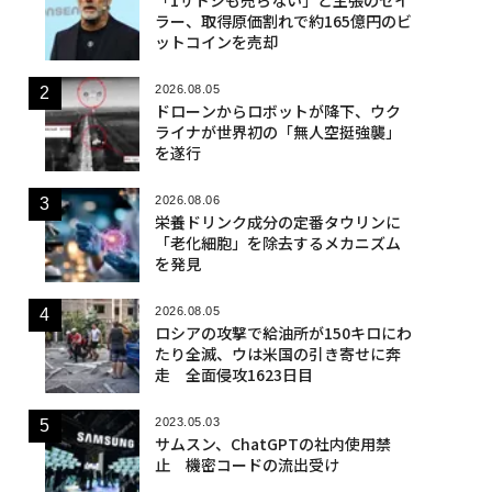
ラー、取得原価割れで約165億円のビ
ットコインを売却
2026.08.05
ドローンからロボットが降下、ウク
ライナが世界初の「無人空挺強襲」
を遂行
2026.08.06
栄養ドリンク成分の定番タウリンに
「老化細胞」を除去するメカニズム
を発見
2026.08.05
ロシアの攻撃で給油所が150キロにわ
たり全滅、ウは米国の引き寄せに奔
走 全面侵攻1623日目
2023.05.03
サムスン、ChatGPTの社内使用禁
止 機密コードの流出受け