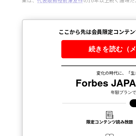
集は、
代表取締役前澤友作
の10年以上続く趣味だ