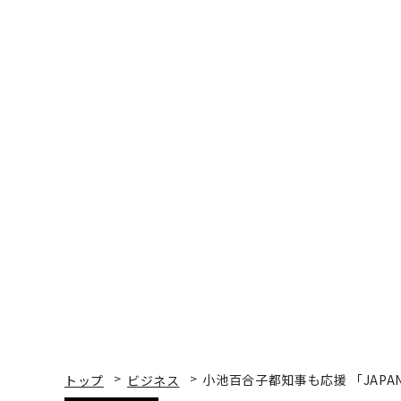
トップ
ビジネス
小池百合子都知事も応援 「JAPAN 
ビジネス
2016.12.19 22:45
小池百合子都知事も応援 「JA
2016」を開催
Forbes JAPAN 編集部
著