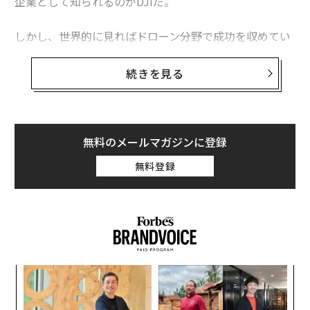
企業として知られるのがDJIだ。
しかし、世界的に見ればドローン分野で成功を収めてい
る企業は少ない。元「WIRED」編集長のクリス・アンダ
ーソンが指揮する3Dロボティクスも苦戦し、業務用ドロ
続きを見る
ーン市場に向けて事業転換を行った。フランスのParrot
も高性能ドローン市場を開拓しようとしたが、今年初め
に大規模なリストラを発表した。
無料のメールマガジンに登録
さらに「自撮りドローン」として大注目を浴びた米国の
無料登録
Lilyも事業を停止し、「予約代金を持ち逃げした」とま
で報じられる始末だ。
キ
内
か。
グ
キャ
実
「