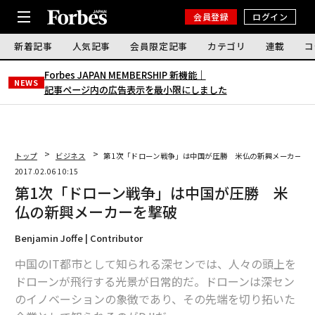
会員登録
ログイン
新着記事
人気記事
会員限定記事
カテゴリ
連載
コ
Forbes JAPAN MEMBERSHIP 新機能｜
NEWS
記事ページ内の広告表示を最小限にしました
トップ
ビジネス
第1次「ドローン戦争」は中国が圧勝 米仏の新興メーカーを
2017.02.06 10:15
第1次「ドローン戦争」は中国が圧勝 米
仏の新興メーカーを撃破
Benjamin Joffe | Contributor
中国のIT都市として知られる深センでは、人々の頭上を
ドローンが飛行する光景が日常的だ。ドローンは深セン
のイノベーションの象徴であり、その先端を切り拓いた