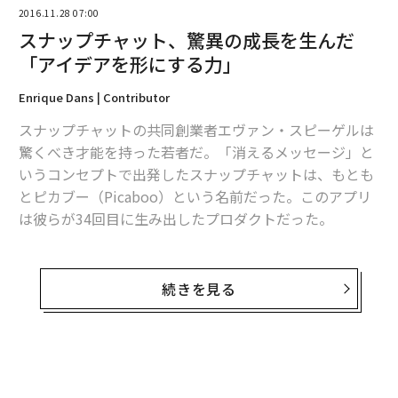
2016.11.28 07:00
編集＝上田裕資
スナップチャット、驚異の成長を生んだ
「アイデアを形にする力」
2026年9月号発売中
Enrique Dans | Contributor
スナップチャットの共同創業者エヴァン・スピーゲルは
驚くべき才能を持った若者だ。「消えるメッセージ」と
最新号の購入はこちらから
いうコンセプトで出発したスナップチャットは、もとも
とピカブー（Picaboo）という名前だった。このアプリ
メンバーシップに登録する
は彼らが34回目に生み出したプロダクトだった。
スピーゲルらはスナップチャットを瞬く間に成功に導
き、フェイスブックが脅威とみなす存在にまで成長させ
続きを見る
た。フェイスブックによる30億ドル（約3,400億円）で
関連記事
の買収提案を断ったことでスピーゲルは伝説的存在とま
史上最悪の「ドローン詐欺」 40億円集めたLily社、解散の舞台裏
で言われるようになった。当時、フェイスブックの買収
提案を断ったことは正気の沙汰とは思えないほど傲慢な
無料のメールマガジンに登録
世界が仰天した「日本車の変な名前」ワースト7 名前が男性器の車も
行為だと見られていた。