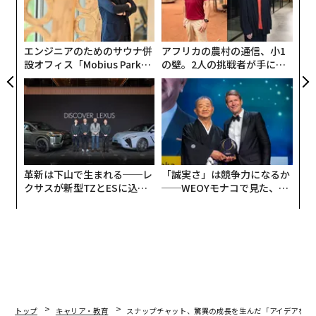
R S
全
左右
T
日
エンジニアのためのサウナ併
アフリカの農村の通信、小1
設オフィス「Mobius Park」
の壁。2人の挑戦者が手にし
がオープン──タマディック
た「次なる武器」
が健康経営を徹底する理由
革新は下山で生まれる──レ
「誠実さ」は競争力になるか
クサスが新型TZとESに込め
──WEOYモナコで見た、く
た「DISCOVER」の哲学
ら寿司の経営哲学
トップ
キャリア・教育
スナップチャット、驚異の成長を生んだ「アイデアを形