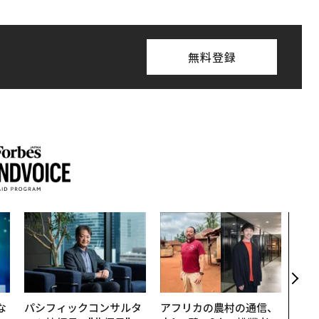
無料登録
目先
年後
─ア
支援
な
パシフィックコンサルタ
アフリカの農村の通信、