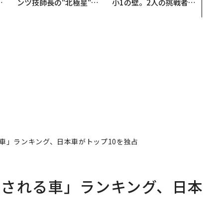
で
ンツ技師長の"北極星"。
小1の壁。2人の挑戦者が
哲
災害への無力感を乗り越
手にした「次なる武器」
え見つけた、防災一筋20
年の答え
車」ランキング、日本車がトップ10を独占
有される車」ランキング、日本