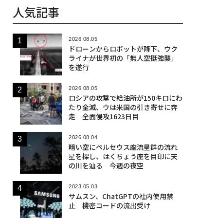
人気記事
2026.08.05
ドローンからロボットが降下、ウク
ライナが世界初の「無人空挺強襲」
を遂行
2026.08.05
ロシアの攻撃で給油所が150キロにわ
たり全滅、ウは米国の引き寄せに奔
走 全面侵攻1623日目
2026.08.04
暗い空にペルセウス座流星群の流れ
星を探し、はくちょう座を目印に天
の川を辿る 今週の夜空
2023.05.03
サムスン、ChatGPTの社内使用禁
止 機密コードの流出受け