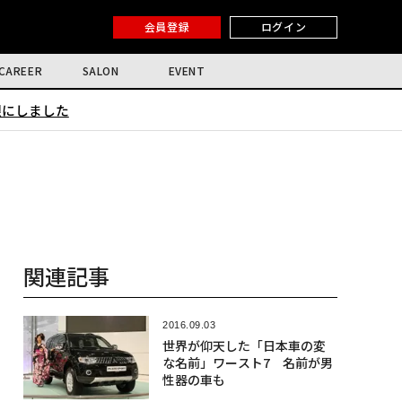
会員登録
ログイン
CAREER
SALON
EVENT
限にしました
関連記事
2016.09.03
世界が仰天した「日本車の変
な名前」ワースト7 名前が男
性器の車も