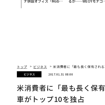
ナ併設オフィス「Mobiu
るか──WEOYモナコ
s Park」がオープン──
見た、くら寿司の経営
タマディックが健康経営
学
を徹底する理由
トップ
ビジネス
米消費者に「最も長く保有される
ビジネス
2017.01.31 08:00
米消費者に「最も長く保
車がトップ10を独占