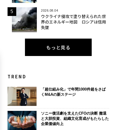
2026.08.04
ウクライナ侵攻で塗り替えられた世
界のエネルギー地図 ロシアは信用
失墜
もっと見る
TREND
「超仕組み化」で年間1000件超をさば
くM&Aの新ステージ
ソニー復活劇を支えたCFOの決断 撤退
と大胆投資、組織文化育成がもたらした
企業価値向上