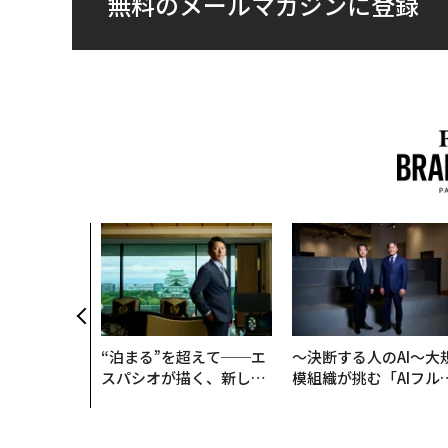
無料のメールマガジンに登録
“泊まる”を超えて──エ
〜決断する人のAI〜大
スパシオが描く、新しい
模組織が挑む「AIフル
日本のラグジュアリー
装」“使う”企業から“
（前編）
く”企業へ【NTTドコ
ビジネス×PwC】