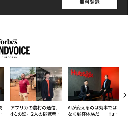
無料登録
「コ
果を左
E」
「挑
規
アフリカの農村の通信、
AIが変えるのは効率では
実
小1の壁。2人の挑戦者が
なく顧客体験だ──Hub
動
手にした「次なる武器」
Spot Japanが語る「Gr
モ
ow Better」な組織のつ
くり方