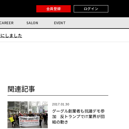
会員登録
ログイン
CAREER
SALON
EVENT
限にしました
関連記事
2017.01.30
グーグル創業者も抗議デモ参
加 反トランプでIT業界が団
結の動き