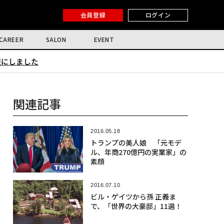
会員登録
ログイン
CAREER
SALON
EVENT
限にしました
関連記事
2016.05.18
トランプの美人娘 「元モデ
ル、年商270億円の実業家」の
素顔
2016.07.10
ビル・ゲイツから孫 正義ま
で、「世界の大豪邸」11選！