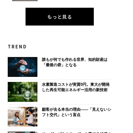
もっと見る
TREND
誰もが何でも作れる世界、知的財産は
「最後の砦」となる
水素製造コストが実質0円。東大が開発
した再生可能エネルギー活用の新技術
顧客が去る本当の理由——「見えないシ
フト交代」という盲点