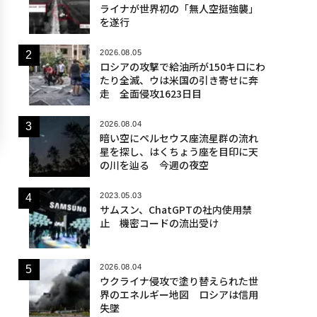
ライナが世界初の「無人空挺強襲」
を遂行
2026.08.05
ロシアの攻撃で給油所が150キロにわ
たり全滅、ウは米国の引き寄せに奔
走 全面侵攻1623日目
2026.08.04
暗い空にペルセウス座流星群の流れ
星を探し、はくちょう座を目印に天
の川を辿る 今週の夜空
2023.05.03
サムスン、ChatGPTの社内使用禁
止 機密コードの流出受け
2026.08.04
ウクライナ侵攻で塗り替えられた世
界のエネルギー地図 ロシアは信用
失墜