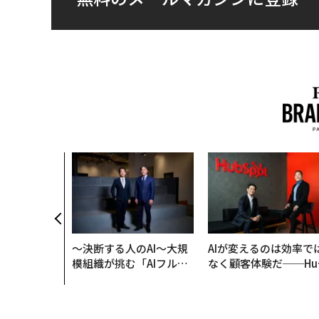
AI〜AI時
ラダイムシフ
別化」の核心
ウェルスナビ
〜決断する人のAI〜大規
AIが変えるのは効率で
模組織が挑む「AIフル実
なく顧客体験だ──Hu
装」“使う”企業から“動
Spot Japanが語る「G
く”企業へ【NTTドコモ
ow Better」な組織の
ビジネス×PwC】
くり方