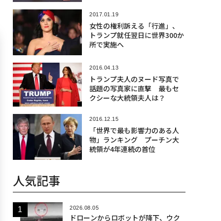
2017.01.19
女性の権利訴える「行進」、
トランプ就任翌日に世界300か
所で実施へ
2016.04.13
トランプ夫人のヌード写真で
話題の写真家に直撃 最もセ
クシーな大統領夫人は？
2016.12.15
「世界で最も影響力のある人
物」ランキング プーチン大
統領が4年連続の首位
人気記事
2026.08.05
ドローンからロボットが降下、ウク