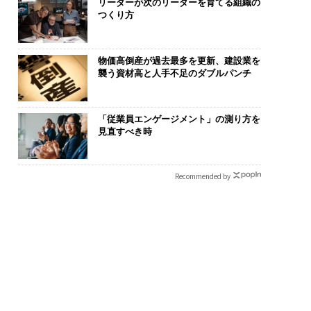
リーダーが次のリーダーを育てる組織の
つくり方
物価高倒産が過去最多を更新、建設業を
襲う資材高と人手不足のダブルパンチ
「従業員エンゲージメント」の測り方を
見直すべき時
は下山で生まれる─
「コンディション」が成
エンジニアの
クサスが新型TZとE
果を左右する――「BAKUN
ナ併設オフィス
Recommended by
込めた「DISCOVE
E」のTENTIALが支える
s Park」が
の哲学
「挑戦者の明日」
タマディック
を徹底する理