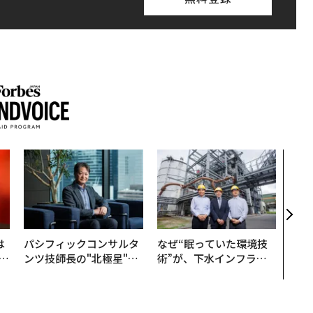
革新
─レ
Sに
R」
は
パシフィックコンサルタ
なぜ“眠っていた環境技
b
ンツ技師長の"北極星"。
術”が、下水インフラを
r
災害への無力感を乗り越
変えたのか──産総研×
つ
え見つけた、防災一筋20
月島JFEアクアソリュー
年の答え
ションの10年