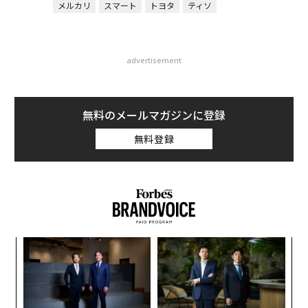
メルカリ
スマート
トヨタ
ティソ
advertisement
無料のメールマガジンに登録
無料登録
伝
る
モ
「
左右
T