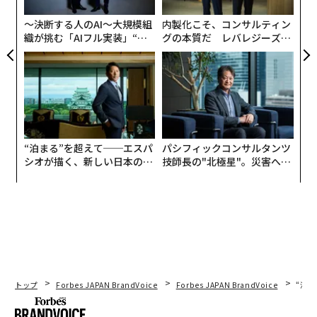
日
〜決断する人のAI〜大規模組
内製化こそ、コンサルティン
織が挑む「AIフル実装」“使
グの本質だ レバレジーズが
う”企業から“動く”企業へ【N
実践する、次世代ファームの
TTドコモビジネス×PwC】
全貌
“泊まる”を超えて──エスパ
パシフィックコンサルタンツ
シオが描く、新しい日本のラ
技師長の"北極星"。災害への
グジュアリー（前編）
無力感を乗り越え見つけた、
防災一筋20年の答え
トップ
Forbes JAPAN BrandVoice
Forbes JAPAN BrandVoice
“泊