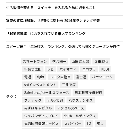
生活習慣を変える「スイッチ」を入れるために必要なこと
富豪の資産増加額、世界5位に孫社長 2016年ランキング発表
「起業家育成」に力を入れている米大学ランキング
スポーツ選手「生涯収入」ランキング、引退しても稼ぐジョーダンが首位
スマートフォン
落合陽一
山田進太郎
寺田親弘
千葉功太郎
レビ
パイオニア
コロプラ
KDDI
電通
eight
トヨタ自動車
富士通
パナソニック
sbiインベストメント
三井物産
Salesforce/セールスフォース
日本政策投資銀行
タグ：
ファナック
デル／Dell
ハウステンボス
みずほキャピタル
アクセルスペース
ジャパンディスプレイ
sbiホールディングス
電通国際情報サービス
スパイバー
LG
東レ