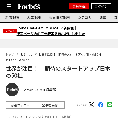
会員登録
ログイン
新着記事
人気記事
会員限定記事
カテゴリ
連載
コ
Forbes JAPAN MEMBERSHIP 新機能｜
NEWS
記事ページ内の広告表示を最小限にしました
トップ
ビジネス
世界が注目！ 期待のスタートアップ日本の50社
2017.01.16 08:00
世界が注目！ 期待のスタートアップ日本
の50社
Forbes JAPAN 編集部
著者フォロー
記事を保存
日本のスタートアップ50社のロゴ（一部抜粋）