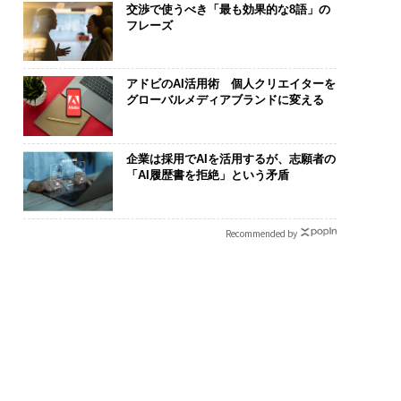
交渉で使うべき「最も効果的な8語」の
フレーズ
アドビのAI活用術 個人クリエイターを
グローバルメディアブランドに変える
企業は採用でAIを活用するが、志願者の
フィックコンサルタ
AIが変えるのは効率では
伝統を礎に、
「AI履歴書を拒絶」という矛盾
技師長の"北極星"。
なく顧客体験だ──Hub
義する 125年
への無力感を乗り越
Spot Japanが語る「Gr
が挑むスモー
つけた、防災一筋20
ow Better」な組織のつ
来
Recommended by
答え
くり方