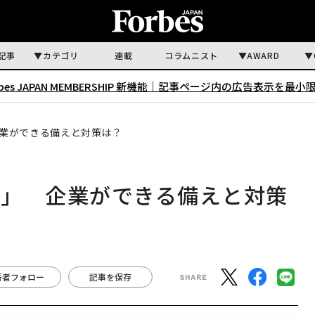
記事
カテゴリ
連載
コラムニスト
AWARD
rbes JAPAN MEMBERSHIP 新機能｜
記事ページ内の広告表示を最小
業ができる備えと対策は？
砲」 企業ができる備えと対策
著者フォロー
記事を保存