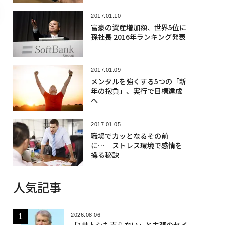
2017.01.10
富豪の資産増加額、世界5位に
孫社長 2016年ランキング発表
2017.01.09
メンタルを強くする5つの「新
年の抱負」、実行で目標達成
へ
2017.01.05
職場でカッとなるその前
に… ストレス環境で感情を
操る秘訣
人気記事
2026.08.06
「1サトシも売らない」と主張のセイ