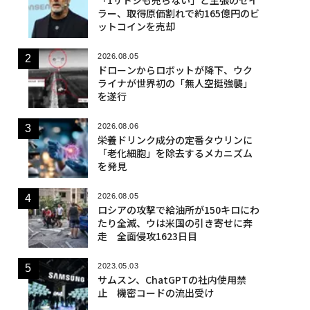
ラー、取得原価割れで約165億円のビ
ットコインを売却
2026.08.05
ドローンからロボットが降下、ウク
ライナが世界初の「無人空挺強襲」
を遂行
2026.08.06
栄養ドリンク成分の定番タウリンに
「老化細胞」を除去するメカニズム
を発見
2026.08.05
ロシアの攻撃で給油所が150キロにわ
たり全滅、ウは米国の引き寄せに奔
走 全面侵攻1623日目
2023.05.03
サムスン、ChatGPTの社内使用禁
止 機密コードの流出受け