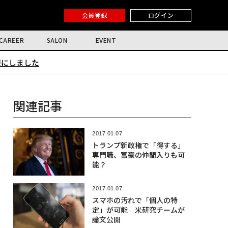
会員登録
ログイン
CAREER
SALON
EVENT
限にしました
関連記事
2017.01.07
トランプ新政権で「得する」
専門職、富豪の仲間入りも可
能？
2017.01.07
スマホの汚れで「個人の特
定」が可能 米研究チームが
論文公開