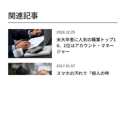
トランプ「IT会談」全詳細
官邸ホットラインはティール
主導で
2016.12.28
ドゥテルテ大統領の暴言で振
り返る2016年 「売春婦の息
子」を連発
2016.11.27
職場の「難しい人」と信頼関
係を築く4つの方法
人気記事
2026.08.06
「1サトシも売らない」と主張のセイ
ラー、取得原価割れで約165億円のビ