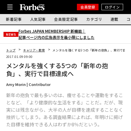
会員登録
ログイン
新着記事
人気記事
会員限定記事
カテゴリ
連載
コ
Forbes JAPAN MEMBERSHIP 新機能｜
NEWS
記事ページ内の広告表示を最小限にしました
トップ
キャリア・教育
メンタルを強くする5つの「新年の抱負」、実行で目標
2017.01.09 09:00
メンタルを強くする5つの「新年の抱
負」、実行で目標達成へ
Amy Morin | Contributor
新年の抱負で最も多いのは、痩せることや運動をするこ
となど、「より健康的な生活をする」ことだ。だが、現
実には残念ながら、大半の人が目標を達成することなく
挫折してしまう。ある調査結果によれば、年明けに掲げ
た目標を維持できる人はわずか8％だという。