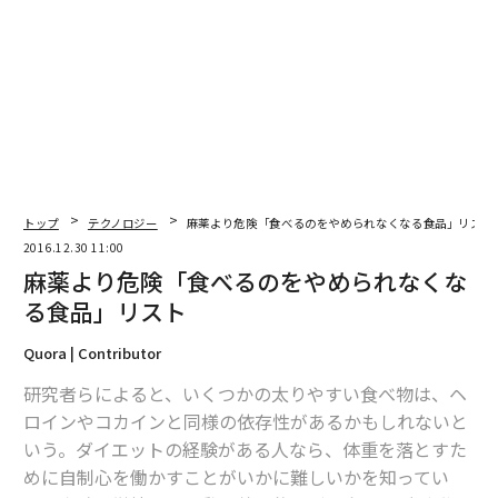
編集 = 木内涼子
2026年9月号発売中
最新号の購入はこちらから
トップ
テクノロジー
麻薬より危険「食べるのをやめられなくなる食品」リスト
2016.12.30 11:00
メンバーシップに登録する
麻薬より危険「食べるのをやめられなくな
る食品」リスト
Quora | Contributor
研究者らによると、いくつかの太りやすい食べ物は、ヘ
関連記事
ロインやコカインと同様の依存性があるかもしれないと
麻薬より危険「食べるのをやめられなくなる食品」リスト
いう。ダイエットの経験がある人なら、体重を落とすた
めに自制心を働かすことがいかに難しいかを知ってい
大成功した人たちが毎朝7:30前にしている7つのこと