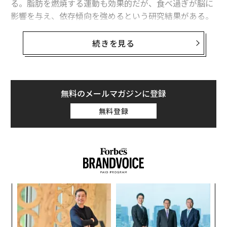
る。脂肪を燃焼する運動も効果的だが、食べ過ぎが脳に
影響を与え、依存傾向を強めるという研究結果がある。
2017年から廃止すべき時代遅れな10の社則
高脂肪、高カロリーの食べ物は、麻薬的な快楽を生み出
定額制で味わう「高級車オーナー」の気分、キャデラックが新サービス開
続きを見る
始へ
す。お腹がいっぱいでも、食べ続けてしまう。そして、
体重がどんどん増えていく。それはどのような食べ物な
のだろうか。一般的に砂糖が大量に含まれた高脂肪、高
カロリーの加工食品は依存性の高い食べ物の上位に挙げ
無料のメールマガジンに登録
advertisement
られる。例えば以下のような食品だ。
無料登録
ピザ
チョコレート
クッキーの詰め合わせ
アイスクリーム
フライドポテト
模組
〜
チーズバーガー
“使
金
炭酸飲料
【N
個
伝
ケーキ
C】
ェ
る