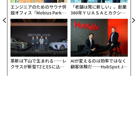
エンジニアのためのサウナ併
「老舗は常に新しい」。創業
設オフィス「Mobius Park」
360年ＹＵＡＳＡとカクシン
がオープン──タマディック
CEO田尻望が語る、AIを超え
が健康経営を徹底する理由
る人の価値
革新は下山で生まれる──レ
AIが変えるのは効率ではなく
クサスが新型TZとESに込め
顧客体験だ──HubSpot Ja
た「DISCOVER」の哲学
panが語る「Grow Better」
な組織のつくり方