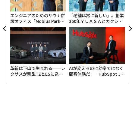
チーズ
モ
ベーコン
エンジニアのためのサウナ併
「老舗は常に新しい」。創業
フライドチキン
設オフィス「Mobius Park」
360年ＹＵＡＳＡとカクシン
ロールパン
がオープン──タマディック
CEO田尻望が語る、AIを超え
ポップコーン
が健康経営を徹底する理由
る人の価値
革新は下山で生まれる──レ
AIが変えるのは効率ではなく
クサスが新型TZとESに込め
顧客体験だ──HubSpot Ja
た「DISCOVER」の哲学
panが語る「Grow Better」
な組織のつくり方