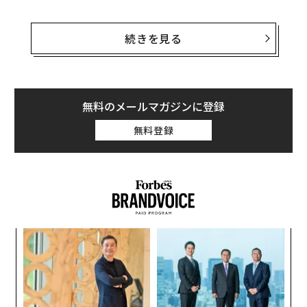
目標を実現できない最大の理由は、注意を向ける先が間
違っていることだ。気持ちがそこ（目標達成）に向いて
続きを見る
いなければ、実現に向けて体が動くことはない。そこ
で、まずは体を強くしようとする前に、心を強くするた
めの努力をする必要がある。
無料のメールマガジンに登録
自己管理能力を高め、すぐに満足してしまうことなく忍
無料登録
耐力を維持するための鍵を握るのは、メンタルをより強
くすることだ。あなたの目標が貯金であれ、恐怖心を抱
いているものに立ち向かうことであれ、精神的に強くな
ることが成功を助けることになる。
模組
〜
“使
金
【N
個
伝
C】
ェ
る
モ