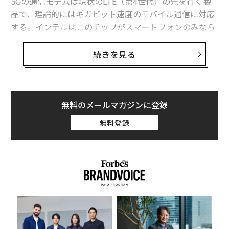
5Gの通信モデムは現状のLTE（第4世代）の先を行く製
品で、理論的にはギガビット速度のモバイル通信に対応
する。インテルはこのチップがスマートフォンのみなら
ず、自動運転車やドローン、IoT領域に用いられる点を強
調している。同社のコミュニケーション担当主任は公式
続きを見る
ブログで「5Gはあらゆるデバイスをネットに接続し、巨
大なコンピュータパワーを生み出し、クラウド上のデー
タにアクセス可能にする」と述べた。
無料のメールマガジンに登録
インテルはこの製品のサンプル版の提供を2017年後半に
無料登録
開始し、製造を進めると述べている。
な
術
た
革