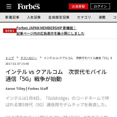
会員登録
ログイン
新着記事
人気記事
会員限定記事
カテゴリ
連載
コ
Forbes JAPAN MEMBERSHIP 新機能｜
NEWS
記事ページ内の広告表示を最小限にしました
トップ
テクノロジー
インテル vs クアルコム 次世代モバイル通信「5G」戦争
2017.01.07 15:00
インテル vs クアルコム 次世代モバイル
通信「5G」戦争が始動
Aaron Tilley | Forbes Staff
インテルは1月4日、「Goldridge」のコードネームで呼
ばれる第5世代（5G）通信用モデムチップを発表した。