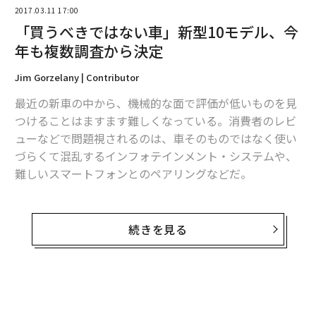
編集＝上田裕資
2017.03.11 17:00
「買うべきではない車」新型10モデル、今
年も複数調査から決定
2026年9月号発売中
Jim Gorzelany | Contributor
最近の新車の中から、機械的な面で評価が低いものを見
最新号の購入はこちらから
つけることはますます難しくなっている。消費者のレビ
ューなどで問題視されるのは、車そのものではなく使い
メンバーシップに登録する
づらくて混乱するインフォテインメント・システムや、
難しいスマートフォンとのペアリングなどだ。
最も平凡で人気のない車でも、10～20年前のモデルに比
べれば、パフォーマンスは向上し、寿命は延び、数多く
続きを見る
関連記事
の機能を搭載するようになっている。
iPhone 8、急速充電・タップ起動に対応か 独占リーク情報を入手
ただし、それでも新たに車を買おうとする人にお勧めで
フェイスブックで「リア充は長生きする」 米調査結果
きないと思えるものはある。そこで筆者は同僚たちとと
無料のメールマガジンに登録
もに1週間をかけて2017年モデルの乗用車、クロスオー