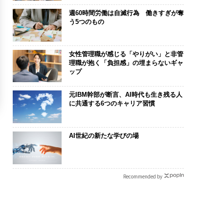
週60時間労働は自滅行為 働きすぎが奪
う5つのもの
女性管理職が感じる「やりがい」と非管
理職が抱く「負担感」の埋まらないギャ
ップ
元IBM幹部が断言、AI時代も生き残る人
に共通する6つのキャリア習慣
AI世紀の新たな学びの場
Recommended by