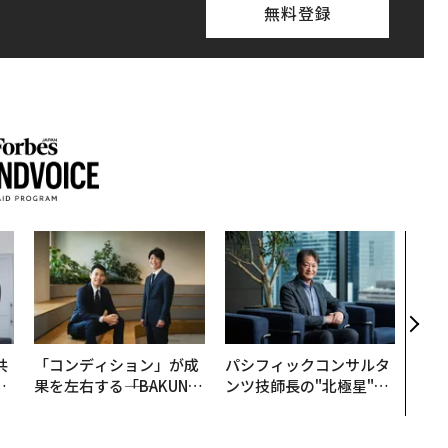
無料登録
〈7
のキ
ある
ティ
る1日
T 20
共
「コンディション」が成
パシフィックコンサルタ
OR
果を左右する――「BAKUN
ンツ技師長の"北極星"。
会
E」のTENTIALが支える
災害への無力感を乗り越
「挑戦者の明日」
え見つけた、防災一筋20