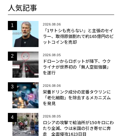
人気記事
2026.08.06
「1サトシも売らない」と主張のセイ
ラー、取得原価割れで約165億円のビ
ットコインを売却
2026.08.05
ドローンからロボットが降下、ウク
ライナが世界初の「無人空挺強襲」
を遂行
2026.08.06
栄養ドリンク成分の定番タウリンに
「老化細胞」を除去するメカニズム
を発見
2026.08.05
ロシアの攻撃で給油所が150キロにわ
たり全滅、ウは米国の引き寄せに奔
走 全面侵攻1623日目