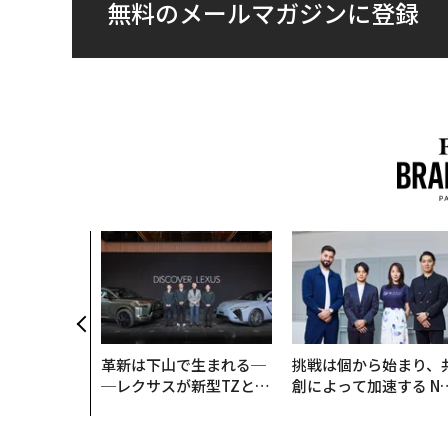
無料のメールマガジンに登録
のためのサウ
「Mobiu
がオープン──
クが健康経営
理由
革新は下山で生まれる─
挑戦は個から始まり、
─レクサスが新型TZとE
創によって加速する N
Sに込めた「DISCOVE
QAIN JAPAN 特別座談
R」の哲学